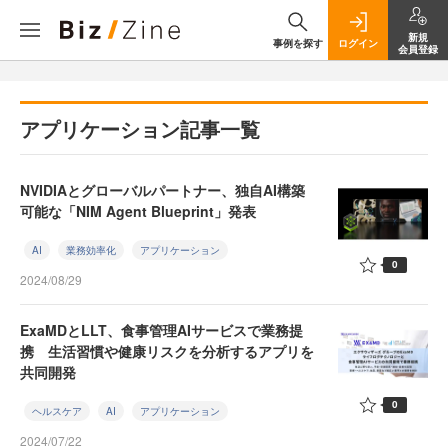
新規
事例を探す
ログイン
会員登録
アプリケーション記事一覧
NVIDIAとグローバルパートナー、独自AI構築
可能な「NIM Agent Blueprint」発表
AI
業務効率化
アプリケーション
0
2024/08/29
ExaMDとLLT、食事管理AIサービスで業務提
携 生活習慣や健康リスクを分析するアプリを
共同開発
0
ヘルスケア
AI
アプリケーション
2024/07/22