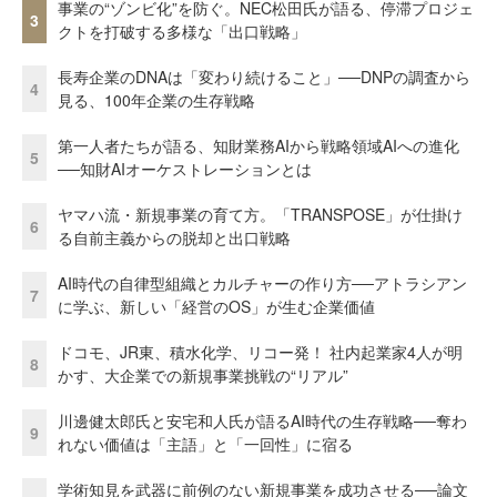
事業の“ゾンビ化”を防ぐ。NEC松田氏が語る、停滞プロジェ
3
クトを打破する多様な「出口戦略」
長寿企業のDNAは「変わり続けること」──DNPの調査から
4
見る、100年企業の生存戦略
第一人者たちが語る、知財業務AIから戦略領域AIへの進化
5
──知財AIオーケストレーションとは
ヤマハ流・新規事業の育て方。「TRANSPOSE」が仕掛け
6
る自前主義からの脱却と出口戦略
AI時代の自律型組織とカルチャーの作り方──アトラシアン
7
に学ぶ、新しい「経営のOS」が生む企業価値
ドコモ、JR東、積水化学、リコー発！ 社内起業家4人が明
8
かす、大企業での新規事業挑戦の“リアル”
川邊健太郎氏と安宅和人氏が語るAI時代の生存戦略──奪わ
9
れない価値は「主語」と「一回性」に宿る
学術知見を武器に前例のない新規事業を成功させる──論文