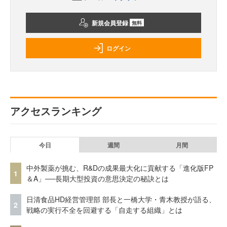
新規会員登録
無料
ログイン
アクセスランキング
今日
週間
月間
中外製薬が挑む、R&Dの成果最大化に貢献する「進化版FP
1
＆A」──長期大型投資の意思決定の秘訣とは
日清食品HD経営管理部 部長と一橋大学・青木教授が語る、
2
戦略の実行不全を回避する「自走する組織」とは