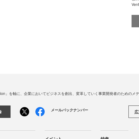
Ve
☓ Innovation」を軸に、企業においてビジネスを創出、変革していく事業開発者のための
メールバックナンバー
広
録
イベント
特集