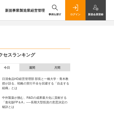
新規事業
製造業
経営管理
事例を探す
ログイン
新規
会員登録
クセスランキング
今日
週間
月間
日清食品HD経営管理部 部長と一橋大学・青木教
授が語る、戦略の実行不全を回避する「自走する
組織」とは
中外製薬が挑む、R&Dの成果最大化に貢献する
「進化版FP＆A」──長期大型投資の意思決定の
秘訣とは