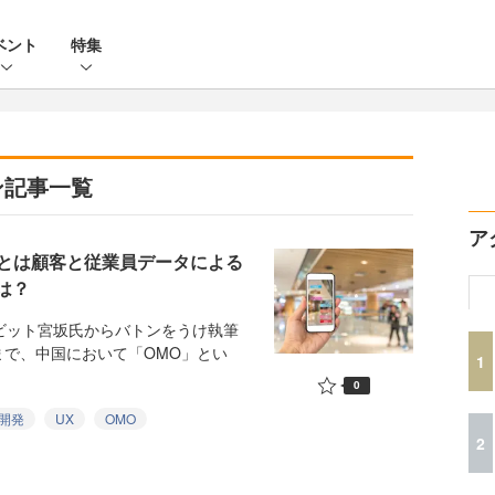
ベント
特集
ン記事一覧
ア
とは顧客と従業員データによる
は？
ビット宮坂氏からバトンをうけ執筆
で、中国において「OMO」とい
1
0
開発
UX
OMO
2