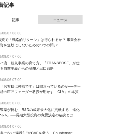
着記事
記事
ニュース
/08/07 08:00
出資で「戦略的リターン」は得られるか？ 事業会社
資を無駄にしないための“3つの問い”
/08/07 07:00
ハ流・新規事業の育て方。「TRANSPOSE」が仕
る自前主義からの脱却と出口戦略
/08/06 07:00
「お客様は神様です」は間違っているのか──デー
析の巨匠フェーダー教授が明かす「CLV」の本質
/08/05 07:00
製薬が挑む、R&Dの成果最大化に貢献する「進化
P＆A」──長期大型投資の意思決定の秘訣とは
/08/04 07:00
書にない“実践知”がCVCを救う。Counterpart