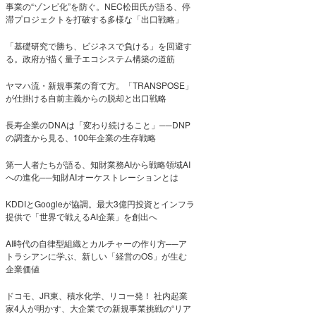
事業の“ゾンビ化”を防ぐ。NEC松田氏が語る、停
滞プロジェクトを打破する多様な「出口戦略」
「基礎研究で勝ち、ビジネスで負ける」を回避す
る。政府が描く量子エコシステム構築の道筋
ヤマハ流・新規事業の育て方。「TRANSPOSE」
が仕掛ける自前主義からの脱却と出口戦略
長寿企業のDNAは「変わり続けること」──DNP
の調査から見る、100年企業の生存戦略
第一人者たちが語る、知財業務AIから戦略領域AI
への進化──知財AIオーケストレーションとは
KDDIとGoogleが協調。最大3億円投資とインフラ
提供で「世界で戦えるAI企業」を創出へ
AI時代の自律型組織とカルチャーの作り方──ア
トラシアンに学ぶ、新しい「経営のOS」が生む
企業価値
ドコモ、JR東、積水化学、リコー発！ 社内起業
家4人が明かす、大企業での新規事業挑戦の“リア