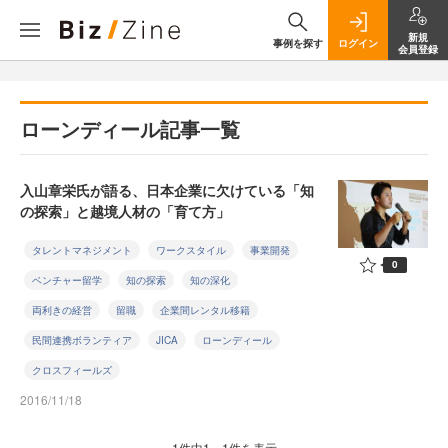
新規
事例を探す
ログイン
会員登録
ローンディール記事一覧
入山章栄氏が語る、日本企業に欠けている「知
の探索」と越境人材の「育て方」
タレントマネジメント
ワークスタイル
事業開発
0
ベンチャー留学
知の探索
知の深化
両利きの経営
留職
企業間レンタル移籍
民間連携ボランティア
JICA
ローンディール
クロスフィールズ
2016/11/18
1件中1～1件を表示