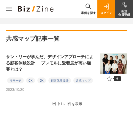
新規
事例を探す
ログイン
会員登録
共感マップ記事一覧
サントリーが学んだ、デザインアプローチによ
る顧客体験設計──プレモルに愛着度が高い顧
客とは？
9
リサーチ
CX
DX
顧客体験設計
共感マップ
2023/10/20
1件中1～1件を表示