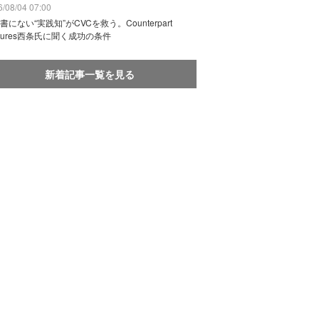
/08/04 07:00
書にない“実践知”がCVCを救う。Counterpart
ntures西条氏に聞く成功の条件
新着記事一覧を見る