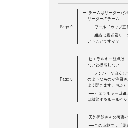
チームはリーダーだけ
リーダーのチーム
Page
2
──ワールドカップ直
──組織は愚者風リー
いうことですか？
ヒエラルキー組織は
ないと機能しない
──メンバーが自立し
Page
3
のようなものが注目さ
よく聞きます。おふた
──ヒエラルキー型組
は機能するルールやシ
天外伺朗さんの著書か
──この連載では「愚