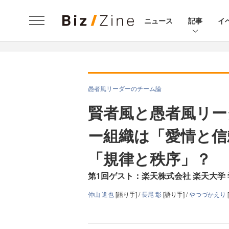
ニュース
記事
イ
愚者風リーダーのチーム論
賢者風と愚者風リー
ー組織は「愛情と信
「規律と秩序」？
第1回ゲスト：楽天株式会社 楽天大学 
仲山 進也
[語り手] /
長尾 彰
[語り手] /
やつづかえり