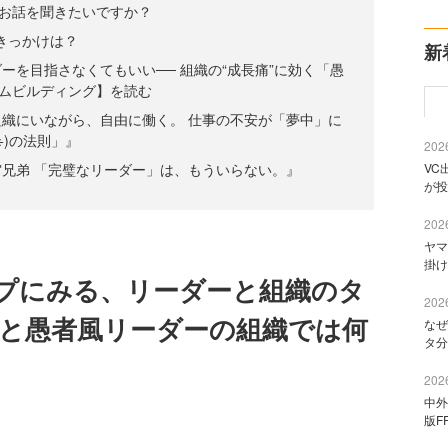
お話を聞きたいですか？
きっかけは？
新
ーを目指さなくてもいい── 組織の“成長痛”に効く「愚
ムビルディング】を読む
織にいながら、自由に働く。 仕事の不安が「夢中」に
÷)の法則」』
2026
兄弟 「完璧なリーダー」は、もういらない。』
VC
が投
2026
ヤマ
掛け
プにみる、リーダーと組織のタ
2026
ーと愚者風リーダーの組織では何
なぜ
タ分
2026
中外
版F