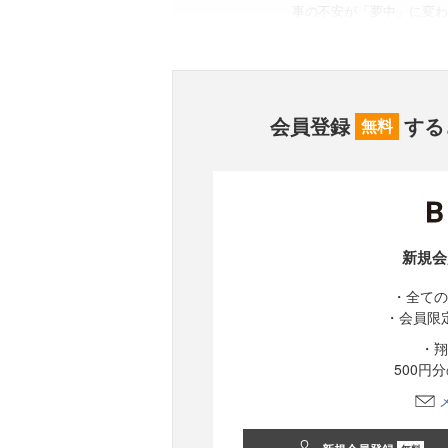
事の不安が「夢中」に変わる
会員登録
する
無料
新規会
・全ての
・会員限
・翔
500円