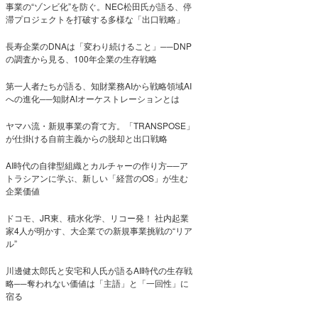
事業の“ゾンビ化”を防ぐ。NEC松田氏が語る、停
滞プロジェクトを打破する多様な「出口戦略」
長寿企業のDNAは「変わり続けること」──DNP
の調査から見る、100年企業の生存戦略
第一人者たちが語る、知財業務AIから戦略領域AI
への進化──知財AIオーケストレーションとは
ヤマハ流・新規事業の育て方。「TRANSPOSE」
が仕掛ける自前主義からの脱却と出口戦略
AI時代の自律型組織とカルチャーの作り方──ア
トラシアンに学ぶ、新しい「経営のOS」が生む
企業価値
ドコモ、JR東、積水化学、リコー発！ 社内起業
家4人が明かす、大企業での新規事業挑戦の“リア
ル”
川邊健太郎氏と安宅和人氏が語るAI時代の生存戦
略──奪われない価値は「主語」と「一回性」に
宿る