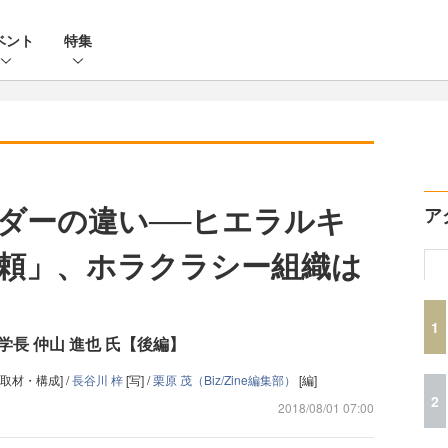
ベント
特集
ダーの違い──ヒエラルキ
ア
頼」、ホラクラシー組織は
1
学長 仲山 進也 氏【後編】
[取材・構成] /
長谷川 梓
[写] /
栗原 茂（Biz/Zine編集部）
[編]
2
2018/08/01 07:00