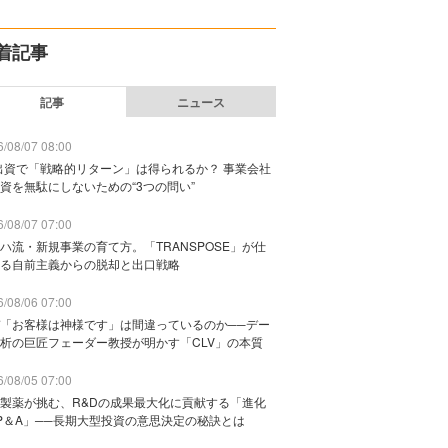
着記事
記事
ニュース
/08/07 08:00
出資で「戦略的リターン」は得られるか？ 事業会社
資を無駄にしないための“3つの問い”
/08/07 07:00
ハ流・新規事業の育て方。「TRANSPOSE」が仕
る自前主義からの脱却と出口戦略
/08/06 07:00
「お客様は神様です」は間違っているのか──デー
析の巨匠フェーダー教授が明かす「CLV」の本質
/08/05 07:00
製薬が挑む、R&Dの成果最大化に貢献する「進化
P＆A」──長期大型投資の意思決定の秘訣とは