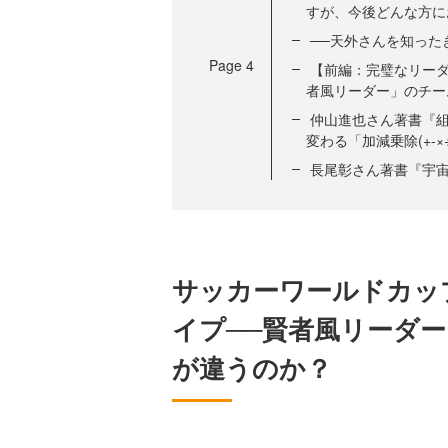
すが、今後どんな方に
──天外さんを知った
Page
4
【前編：完璧なリーダ
者風リーダー」のチー
仲山進也さん著書『組
変わる「加減乗除(+-×
長尾彰さん著書『宇宙
サッカーワールドカッ
イプ──賢者風リーダ
が違うのか？