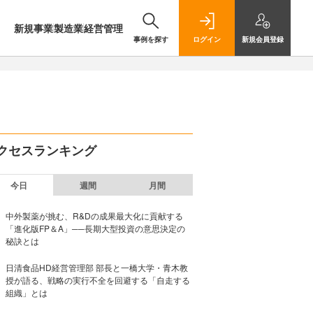
新規事業
製造業
経営管理
事例を探す
ログイン
新規
会員登録
クセスランキング
今日
週間
月間
中外製薬が挑む、R&Dの成果最大化に貢献する
「進化版FP＆A」──長期大型投資の意思決定の
秘訣とは
日清食品HD経営管理部 部長と一橋大学・青木教
授が語る、戦略の実行不全を回避する「自走する
組織」とは