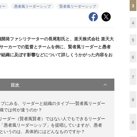
3
キー
愚者風リーダーシップ
賢者風リーダーシップ
4
開発ファシリテーターの長尾彰氏と、楽天株式会社 楽天大
5
プサーカーでの監督とチームを例に、賢者風リーダーと愚者
が組織に及ぼす影響などについて詳しくうかがった内容をお
6
7
目次
8
プにみる、リーダーと組織のタイプ──賢者風リーダー
織では何が違うのか？
リーダー（賢者風賢者）ではない人でもできるリーダー
9
「愚者風リーダーシップ」を提唱していますが、愚者
というのは、具体的にはどんなものですか？