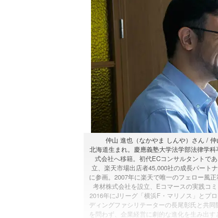
仲山 進也（なかやま しんや）さん /
北海道生まれ。慶應義塾大学法学部法律学科卒
式会社へ移籍。初代ECコンサルタントであ
立、楽天市場出店者45,000社の成長パート
に参画。2007年に楽天で唯一のフェロー風
考材株式会社を設立、Eコマースの実践コミ
2016年にJリーグ「横浜F・マリノス」と
ディングファシリテーターの長尾彰氏と共同
を問わず、企業経営に劇的な進化を生み出す