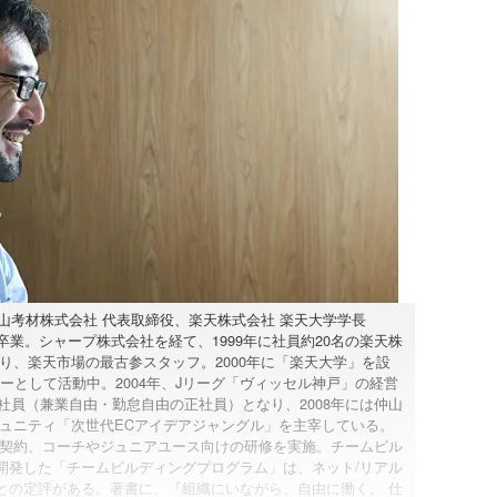
 仲山考材株式会社 代表取締役、楽天株式会社 楽天大学学長
業。シャープ株式会社を経て、1999年に社員約20名の楽天株
り、楽天市場の最古参スタッフ。2000年に「楽天大学」を設
ナーとして活動中。2004年、Jリーグ「ヴィッセル神戸」の経営
正社員（兼業自由・勤怠自由の正社員）となり、2008年には仲山
ュニティ「次世代ECアイデアジャングル」を主宰している。
プロ契約、コーチやジュニアユース向けの研修を実施。チームビル
開発した「チームビルディングプログラム」は、ネット/リアル
との定評がある。著書に、『組織にいながら、自由に働く。 仕