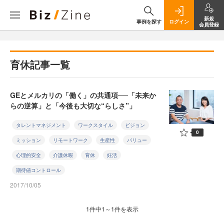
新規
事例を探す
ログイン
会員登録
育休記事一覧
GEとメルカリの「働く」の共通項──「未来か
らの逆算」と「今後も大切な“らしさ”」
タレントマネジメント
ワークスタイル
ビジョン
0
ミッション
リモートワーク
生産性
バリュー
心理的安全
介護休暇
育休
妊活
期待値コントロール
2017/10/05
1件中1～1件を表示