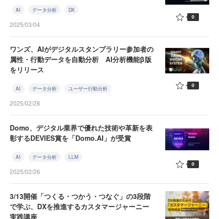
AI
データ分析
DX
0
2025/03/04
ワンズ、AIがデジタルスタンプラリー参加者の
属性・行動データを自動分析 AI分析機能β版
をリリース
0
AI
データ分析
ユーザー行動分析
2025/02/28
Domo、デジタル業界で優れた技術や革新を表
彰するDEVIES賞を「Domo.AI」が受賞
AI
データ分析
LLM
0
2025/02/26
3/13開催「つくる・つかう・つなぐ」の3段階
で学ぶ、DXを推進するカスタマージャーニー
実践講座