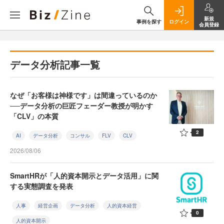
新規
事例を探す
ログイン
会員登録
データ分析記事一覧
なぜ「お客様は神様です」は間違っているのか
──データ分析の巨匠フェーダー教授が明かす
「CLV」の本質
2
AI
データ分析
コンサル
FLV
CLV
2026/08/06
SmartHRが「人的資本開示とデータ活用」に関
する実態調査を発表
人事
経営企画
データ分析
人的資本経営
0
人的資本開示