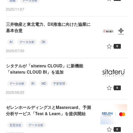
金融
データ分析
2025/11/07
三井物産と東北電力、DX推進に向けた協業に
基本合意
AI
データ分析
DX
0
2025/07/30
シタテルが「sitateru CLOUD」に新機能
「sitateru CLOUD BI」を追加
データ分析
BI
MD
予実管理
0
2025/06/25
ゼレンホールディングスとMastercard、予測
分析サービス「Test & Learn」を提供開始
意思決定
データ分析
0