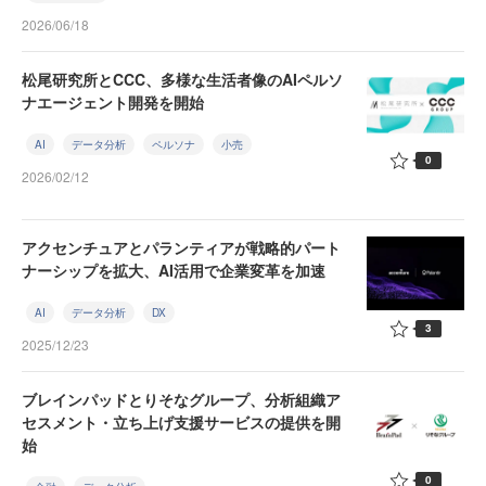
2026/06/18
松尾研究所とCCC、多様な生活者像のAIペルソ
ナエージェント開発を開始
AI
データ分析
ペルソナ
小売
0
2026/02/12
アクセンチュアとパランティアが戦略的パート
ナーシップを拡大、AI活用で企業変革を加速
AI
データ分析
DX
3
2025/12/23
ブレインパッドとりそなグループ、分析組織ア
セスメント・立ち上げ支援サービスの提供を開
始
0