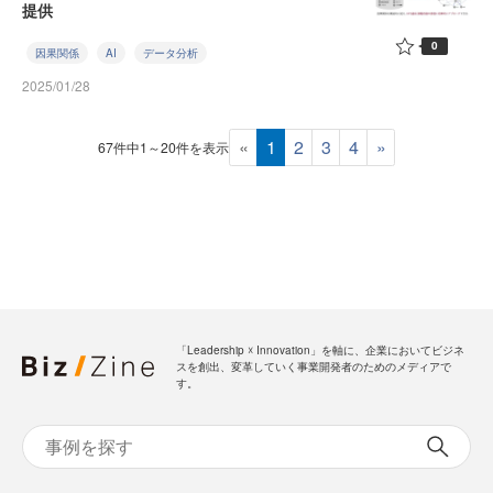
提供
0
因果関係
AI
データ分析
2025/01/28
«
1
2
3
4
»
67件中1～20件を表示
「Leadership ☓ Innovation」を軸に、企業においてビジネ
スを創出、変革していく事業開発者のためのメディアで
す。