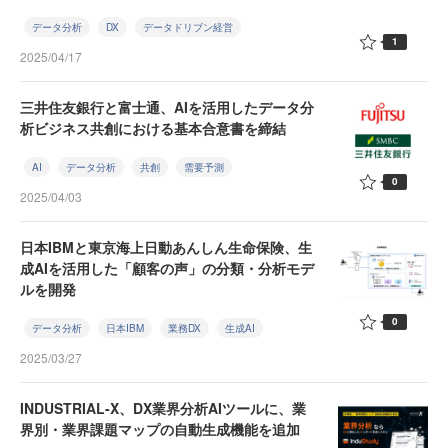
データ分析
DX
データドリブン経営
1
2025/04/17
三井住友銀行と富士通、AIを活用したデータ分
析ビジネス共創における基本合意書を締結
AI
データ分析
共創
需要予測
0
2025/04/03
日本IBMと東京海上日動あんしん生命保険、生
成AIを活用した「顧客の声」の分類・分析モデ
ルを開発
0
データ分析
日本IBM
業務DX
生成AI
2025/03/27
INDUSTRIAL-X、DX業界分析AIツールに、業
界別・業界課題マップの自動生成機能を追加