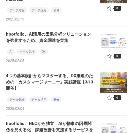
0
データ分析
データ活用
研修
2025/02/13
hootfolio、AI活用の因果分析ソリューション
を強化するため、資金調達を実施
AI
データ分析
DX
0
2025/02/05
4つの基本設計からマスターする、DX推進のた
めの「カスタマージャーニー」実践講座【3/13
開催】
0
データ分析
データ活用
研修
2025/02/04
hootfolio、NECから独立 AIが物事の因果関
係を見える化、課題改善を支援するサービスを