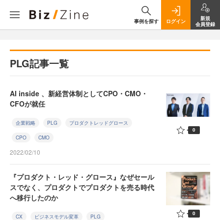
新規
事例を探す
ログイン
会員登録
PLG記事一覧
AI inside 、新経営体制としてCPO・CMO・
CFOが就任
企業戦略
PLG
プロダクトレッドグロース
0
CPO
CMO
2022/02/10
『プロダクト・レッド・グロース』なぜセール
スでなく、プロダクトでプロダクトを売る時代
へ移行したのか
0
CX
ビジネスモデル変革
PLG