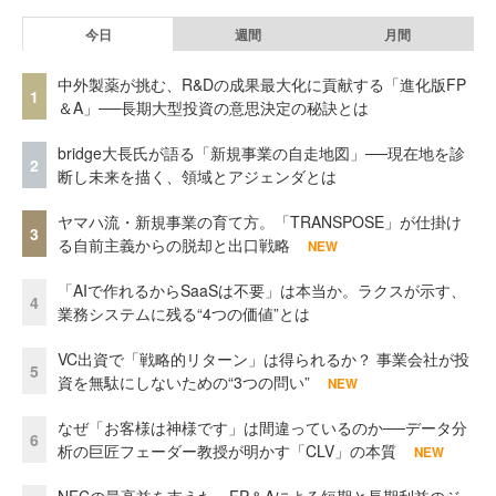
今日
週間
月間
中外製薬が挑む、R&Dの成果最大化に貢献する「進化版FP
1
＆A」──長期大型投資の意思決定の秘訣とは
bridge大長氏が語る「新規事業の自走地図」──現在地を診
2
断し未来を描く、領域とアジェンダとは
ヤマハ流・新規事業の育て方。「TRANSPOSE」が仕掛け
3
る自前主義からの脱却と出口戦略
NEW
「AIで作れるからSaaSは不要」は本当か。ラクスが示す、
4
業務システムに残る“4つの価値”とは
VC出資で「戦略的リターン」は得られるか？ 事業会社が投
5
資を無駄にしないための“3つの問い”
NEW
なぜ「お客様は神様です」は間違っているのか──データ分
6
析の巨匠フェーダー教授が明かす「CLV」の本質
NEW