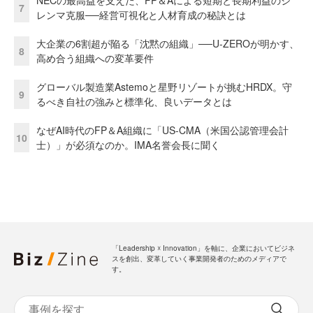
NECの最高益を支えた、FP＆Aによる短期と長期利益のジ
7
レンマ克服──経営可視化と人材育成の秘訣とは
大企業の6割超が陥る「沈黙の組織」──U-ZEROが明かす、
8
高め合う組織への変革要件
グローバル製造業Astemoと星野リゾートが挑むHRDX。守
9
るべき自社の強みと標準化、良いデータとは
なぜAI時代のFP＆A組織に「US-CMA（米国公認管理会計
10
士）」が必須なのか。IMA名誉会長に聞く
「Leadership ☓ Innovation」を軸に、企業においてビジネ
スを創出、変革していく事業開発者のためのメディアで
す。