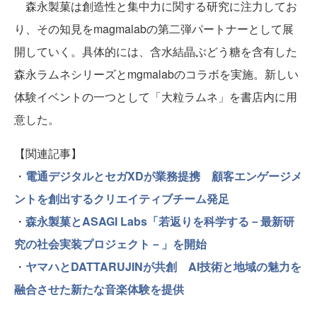
森永製菓は創造性と集中力に関する研究に注力してお
り、その知見をmagmalabの第二弾パートナーとして展
開していく。具体的には、含水結晶ぶどう糖を含有した
森永ラムネシリーズとmgmalabのコラボを実施。新しい
体験イベントの一つとして「大粒ラムネ」を書店内に用
意した。
【関連記事】
・
電通デジタルとセガXDが業務提携 顧客エンゲージメ
ントを創出するクリエイティブチーム発足
・
森永製菓とASAGI Labs「若返りを科学する－最新研
究の社会実装プロジェクト－」を開始
・
ヤマハとDATTARUJINが共創 AI技術と地域の魅力を
融合させた新たな音楽体験を提供