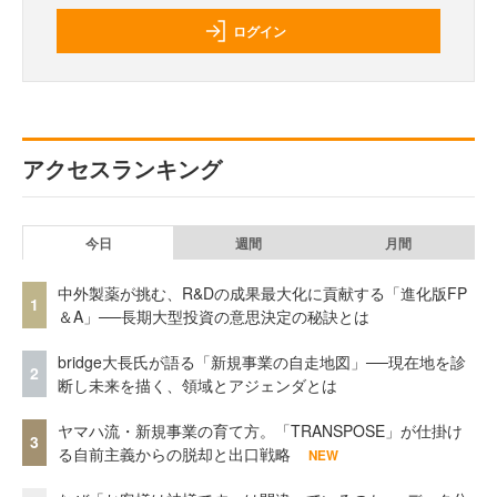
ログイン
アクセスランキング
今日
週間
月間
中外製薬が挑む、R&Dの成果最大化に貢献する「進化版FP
1
＆A」──長期大型投資の意思決定の秘訣とは
bridge大長氏が語る「新規事業の自走地図」──現在地を診
2
断し未来を描く、領域とアジェンダとは
ヤマハ流・新規事業の育て方。「TRANSPOSE」が仕掛け
3
る自前主義からの脱却と出口戦略
NEW