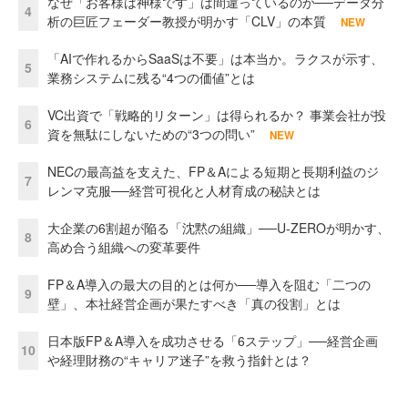
なぜ「お客様は神様です」は間違っているのか──データ分
4
析の巨匠フェーダー教授が明かす「CLV」の本質
NEW
「AIで作れるからSaaSは不要」は本当か。ラクスが示す、
5
業務システムに残る“4つの価値”とは
VC出資で「戦略的リターン」は得られるか？ 事業会社が投
6
資を無駄にしないための“3つの問い”
NEW
NECの最高益を支えた、FP＆Aによる短期と長期利益のジ
7
レンマ克服──経営可視化と人材育成の秘訣とは
大企業の6割超が陥る「沈黙の組織」──U-ZEROが明かす、
8
高め合う組織への変革要件
FP＆A導入の最大の目的とは何か──導入を阻む「二つの
9
壁」、本社経営企画が果たすべき「真の役割」とは
日本版FP＆A導入を成功させる「6ステップ」──経営企画
10
や経理財務の“キャリア迷子”を救う指針とは？