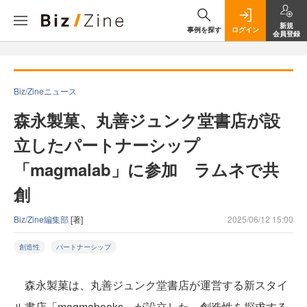
新規
事例を探す
ログイン
会員登録
Biz/Zineニュース
森永製菓、丸善ジュンク堂書店が設
立したパートナーシップ
「magmalab」に参加 ラムネで共
創
Biz/Zine編集部
[著]
2025/06/12 15:00
創造性
パートナーシップ
森永製菓は、丸善ジュンク堂書店が運営する新スタイ
ル書店「magmabooks」が設立した、創造性を探求する