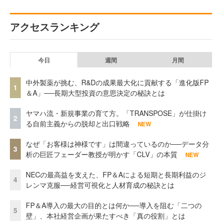
アクセスランキング
今日
週間
月間
中外製薬が挑む、R&Dの成果最大化に貢献する「進化版FP
1
＆A」──長期大型投資の意思決定の秘訣とは
ヤマハ流・新規事業の育て方。「TRANSPOSE」が仕掛け
2
る自前主義からの脱却と出口戦略
NEW
なぜ「お客様は神様です」は間違っているのか──データ分
3
析の巨匠フェーダー教授が明かす「CLV」の本質
NEW
NECの最高益を支えた、FP＆Aによる短期と長期利益のジ
4
レンマ克服──経営可視化と人材育成の秘訣とは
FP＆A導入の最大の目的とは何か──導入を阻む「二つの
5
壁」、本社経営企画が果たすべき「真の役割」とは