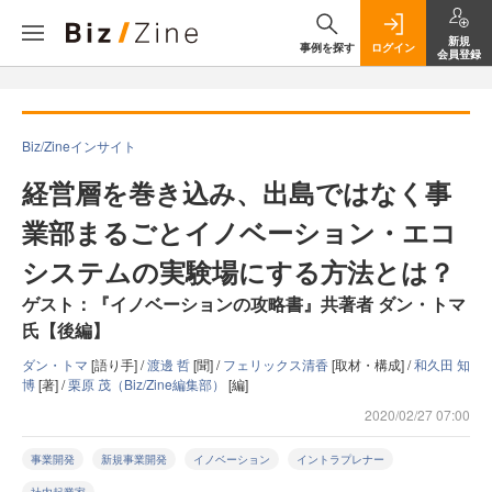
新規
事例を探す
ログイン
会員登録
Biz/Zineインサイト
経営層を巻き込み、出島ではなく事
業部まるごとイノベーション・エコ
システムの実験場にする方法とは？
ゲスト：『イノベーションの攻略書』共著者 ダン・トマ
氏【後編】
ダン・トマ
[語り手] /
渡邊 哲
[聞] /
フェリックス清香
[取材・構成] /
和久田 知
博
[著] /
栗原 茂（Biz/Zine編集部）
[編]
2020/02/27 07:00
事業開発
新規事業開発
イノベーション
イントラプレナー