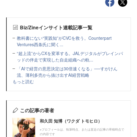
Biz/Zineインサイト連載記事一覧
教科書にない“実践知”がCVCを救う。Counterpart
Ventures西条氏に聞く...
“超上流”からCXを変革する。JALデジタルがブレインパ
ッドの伴走で実現した自走組織への軌...
「AIで経営の意思決定は30倍速くなる」──すがけん
流、薄利多売から抜け出すAI経営戦略
もっと読む
この記事の著者
和久田 知博（ワクダ トモヒロ）
※プロフィールは、執筆時点、または直近の記事の寄稿時点で
の内容です