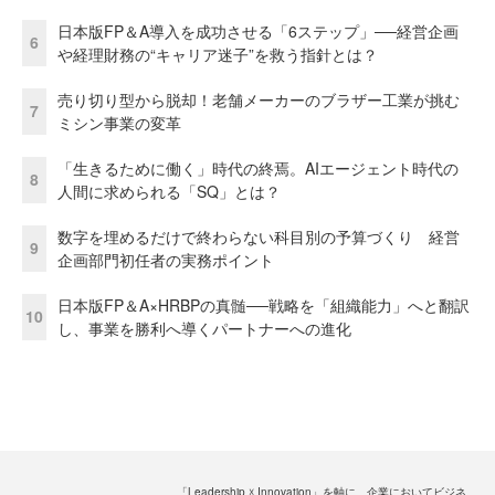
日本版FP＆A導入を成功させる「6ステップ」──経営企画
6
や経理財務の“キャリア迷子”を救う指針とは？
売り切り型から脱却！老舗メーカーのブラザー工業が挑む
7
ミシン事業の変革
「生きるために働く」時代の終焉。AIエージェント時代の
8
人間に求められる「SQ」とは？
数字を埋めるだけで終わらない科目別の予算づくり 経営
9
企画部門初任者の実務ポイント
日本版FP＆A×HRBPの真髄──戦略を「組織能力」へと翻訳
10
し、事業を勝利へ導くパートナーへの進化
「Leadership ☓ Innovation」を軸に、企業においてビジネ