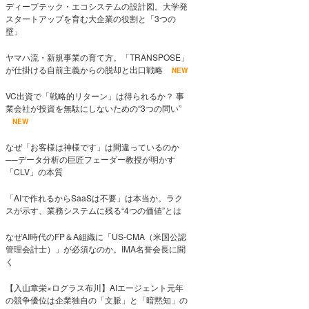
ディープテック・エコシステムの設計図。大学発
スタートアップを育む大企業の役割と「3つの
壁」
ヤマハ流・新規事業の育て方。「TRANSPOSE」
が仕掛ける自前主義からの脱却と出口戦略
NEW
VC出資で「戦略的リターン」は得られるか？ 事
業会社が投資を無駄にしないための“3つの問い”
NEW
なぜ「お客様は神様です」は間違っているのか
──データ分析の巨匠フェーダー教授が明かす
「CLV」の本質
「AIで作れるからSaaSは不要」は本当か。ラク
スが示す、業務システムに残る“4つの価値”とは
なぜAI時代のFP＆A組織に「US-CMA（米国公認
管理会計士）」が必須なのか。IMA名誉会長に聞
く
【入山章栄×ログラス布川】AIエージェント元年
の競争優位は企業独自の「文脈」と「暗黙知」の