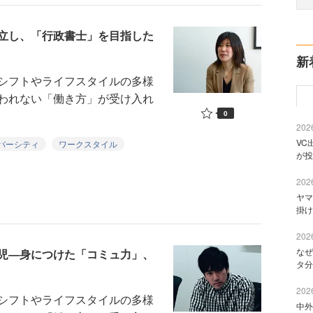
立し、「行政書士」を目指した
新
シフトやライフスタイルの多様
われない「働き方」が受け入れ
0
2026
VC
バーシティ
ワークスタイル
が投
2026
ヤマ
掛け
2026
なぜ
端児―身につけた「コミュ力」、
タ分
2026
シフトやライフスタイルの多様
中外