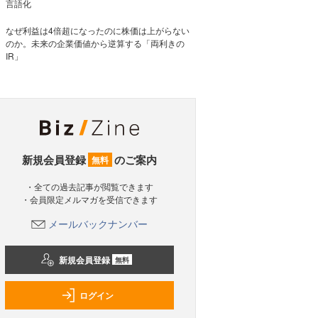
言語化
なぜ利益は4倍超になったのに株価は上がらない
のか。未来の企業価値から逆算する「両利きの
IR」
新規会員登録
のご案内
無料
・全ての過去記事が閲覧できます
・会員限定メルマガを受信できます
メールバックナンバー
新規会員登録
無料
ログイン