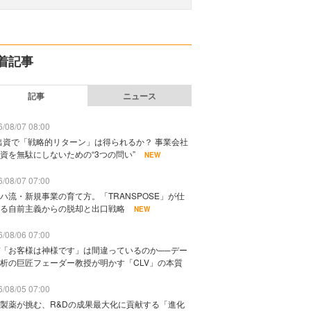
着記事
記事
ニュース
/08/07 08:00
出資で「戦略的リターン」は得られるか？ 事業会社
資を無駄にしないための“3つの問い”
NEW
/08/07 07:00
ハ流・新規事業の育て方。「TRANSPOSE」が仕
る自前主義からの脱却と出口戦略
NEW
/08/06 07:00
「お客様は神様です」は間違っているのか──デー
析の巨匠フェーダー教授が明かす「CLV」の本質
/08/05 07:00
製薬が挑む、R&Dの成果最大化に貢献する「進化