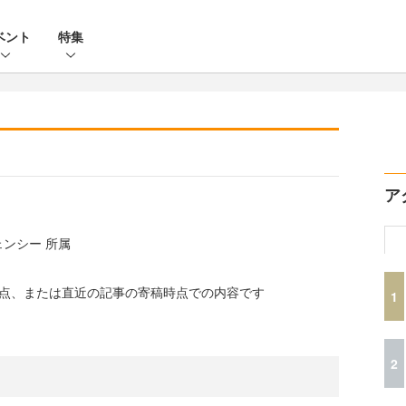
ベント
特集
ア
ンシー 所属
時点、または直近の記事の寄稿時点での内容です
1
2