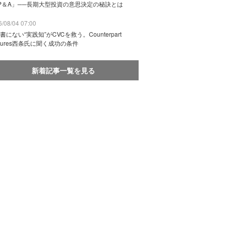
P＆A」──長期大型投資の意思決定の秘訣とは
/08/04 07:00
書にない“実践知”がCVCを救う。Counterpart
ntures西条氏に聞く成功の条件
新着記事一覧を見る