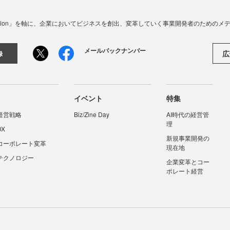
☓ Innovation」を軸に、企業においてビジネスを創出、変革していく事業開発者のための
メールバックナンバー
広
録
イベント
特集
経営戦略
Biz/Zine Day
AI時代の経営管
理
DX
新規事業開発の
コーポレート変革
現在地
テクノロジー
企業変革とコー
ポレート経営