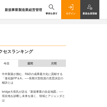
新規事業
製造業
経営管理
事例を探す
ログイン
新規
会員登録
クセスランキング
今日
週間
月間
中外製薬が挑む、R&Dの成果最大化に貢献する
「進化版FP＆A」──長期大型投資の意思決定の
秘訣とは
bridge大長氏が語る「新規事業の自走地図」──
現在地を診断し未来を描く、領域とアジェンダと
は