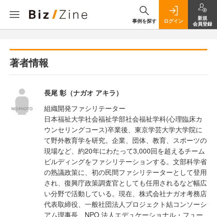
新規
事例を探す
ログイン
会員登録
著者情報
長尾 彰（ナガオ アキラ）
組織開発ファシリテーター
日本福祉大学社会福祉学部社会福祉学科(心理臨床カ
ウンセリングコース)卒業後、東京学芸大学大学院に
て野外教育学を研究。企業、団体、教育、スポーツの
現場など、約20年にわたって3,000回を超えるチーム
ビルディングをファシリテーションする。文部科学省
の熟議政策に、初の民間ファシリテーターとして登用
され、復興庁政策調査官としても任用されるなど幅広
い分野で活動している。現在、株式会社ナガオ考務店
代表取締役、一般社団法人プロジェクト結コンソーシ
アム理事長、NPO 法人エデュケーショナル・フュー