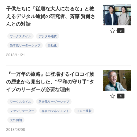
子供たちに「従順な大人になるな」と教
えるデジタル通貨の研究者、斉藤 賢爾さ
んとの対話
0
ワークスタイル
デジタル通貨
愚者風リーダーシップ
自動化
2018/11/21
『一万年の旅路』に登場するイロコイ族
の歴史から見出した、“平和の守り手”タ
イプのリーダーが必要な理由
0
ワークスタイル
愚者風リーダーシップ
ファシリテーター
存在のマネジメント
フロー経営
天外伺朗
2018/08/08