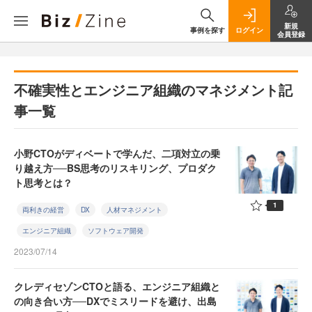
新規
事例を探す
ログイン
会員登録
不確実性とエンジニア組織のマネジメント記
事一覧
小野CTOがディベートで学んだ、二項対立の乗
り越え方──BS思考のリスキリング、プロダク
ト思考とは？
1
両利きの経営
DX
人材マネジメント
エンジニア組織
ソフトウェア開発
2023/07/14
クレディセゾンCTOと語る、エンジニア組織と
の向き合い方──DXでミスリードを避け、出島