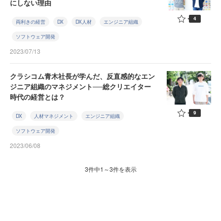
にしない理由
4
両利きの経営
DX
DX人材
エンジニア組織
ソフトウェア開発
2023/07/13
クラシコム青木社長が学んだ、反直感的なエン
ジニア組織のマネジメント──総クリエイター
時代の経営とは？
9
DX
人材マネジメント
エンジニア組織
ソフトウェア開発
2023/06/08
3件中1～3件を表示