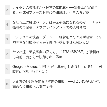
カイゼンの知能化から経営の知能化へ──旭鉄工が実践す
5
る、生成AIファースト時代の組織論と仕事の再定義
なぜ花王の経理パーソンは事業参謀になれるのか──FP＆A
6
機能の再定義、タフアサインメントでの人材育成
アシックスの技術・ブランド・経営をつなぐ知財経営──活
7
動主体を知財部から事業部門へ移行させた秘訣とは
ヤマハ流・新規事業の育て方。「TRANSPOSE」が仕掛け
8
る自前主義からの脱却と出口戦略
Google・Microsoftで学んだ「幸せなお金持ち」の条件──AI
9
時代の“成功法則”とは？
大企業の6割超が陥る「沈黙の組織」──U-ZEROが明かす、
10
高め合う組織への変革要件