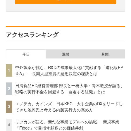
アクセスランキング
今日
週間
月間
中外製薬が挑む、R&Dの成果最大化に貢献する「進化版FP
1
＆A」──長期大型投資の意思決定の秘訣とは
日清食品HD経営管理部 部長と一橋大学・青木教授が語る、
2
戦略の実行不全を回避する「自走する組織」とは
エノテカ、カインズ、日本KFC 大手企業のDXをリードし
3
てきた池照氏と考える内製実行力の高め方
ミツカンが語る、新たな事業モデルへの挑戦──新規事業
4
「Fibee」で目指す顧客との価値共創