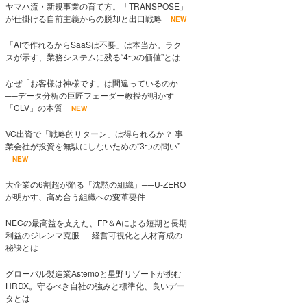
ヤマハ流・新規事業の育て方。「TRANSPOSE」
が仕掛ける自前主義からの脱却と出口戦略
NEW
「AIで作れるからSaaSは不要」は本当か。ラク
スが示す、業務システムに残る“4つの価値”とは
なぜ「お客様は神様です」は間違っているのか
──データ分析の巨匠フェーダー教授が明かす
「CLV」の本質
NEW
VC出資で「戦略的リターン」は得られるか？ 事
業会社が投資を無駄にしないための“3つの問い”
NEW
大企業の6割超が陥る「沈黙の組織」──U-ZERO
が明かす、高め合う組織への変革要件
NECの最高益を支えた、FP＆Aによる短期と長期
利益のジレンマ克服──経営可視化と人材育成の
秘訣とは
グローバル製造業Astemoと星野リゾートが挑む
HRDX。守るべき自社の強みと標準化、良いデー
タとは