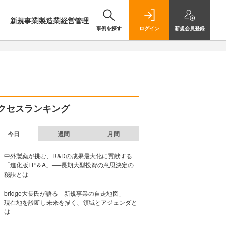
新規事業
製造業
経営管理
事例を探す
ログイン
新規
会員登録
クセスランキング
今日
週間
月間
中外製薬が挑む、R&Dの成果最大化に貢献する
「進化版FP＆A」──長期大型投資の意思決定の
秘訣とは
bridge大長氏が語る「新規事業の自走地図」──
現在地を診断し未来を描く、領域とアジェンダと
は