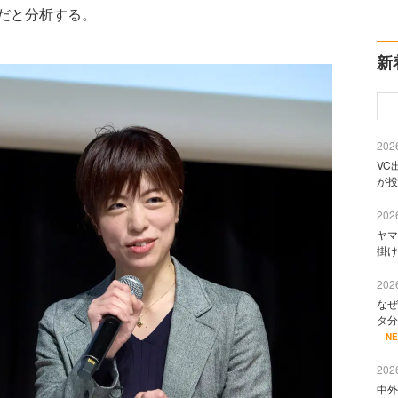
だと分析する。
新
2026
VC
が投
2026
ヤマ
掛け
2026
なぜ
タ分
N
2026
中外