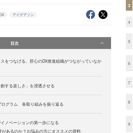
3
DX
アイデアソン
4
5
目次
スをつなげる、肝心のDX推進組織がつながっていなか
6
7
共創する楽しさ」を浸透させる
8
プログラム 各取り組みを振り返る
がイノベーションの第一歩になる
9
要があるのか？お悩みの方にオススメの資料