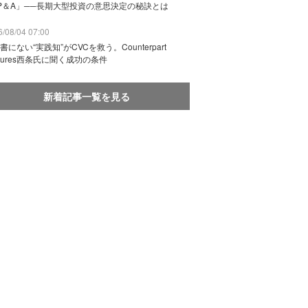
P＆A」──長期大型投資の意思決定の秘訣とは
/08/04 07:00
書にない“実践知”がCVCを救う。Counterpart
ntures西条氏に聞く成功の条件
新着記事一覧を見る