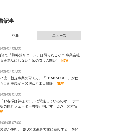
着記事
記事
ニュース
/08/07 08:00
出資で「戦略的リターン」は得られるか？ 事業会社
資を無駄にしないための“3つの問い”
NEW
/08/07 07:00
ハ流・新規事業の育て方。「TRANSPOSE」が仕
る自前主義からの脱却と出口戦略
NEW
/08/06 07:00
「お客様は神様です」は間違っているのか──デー
析の巨匠フェーダー教授が明かす「CLV」の本質
EW
/08/05 07:00
製薬が挑む、R&Dの成果最大化に貢献する「進化