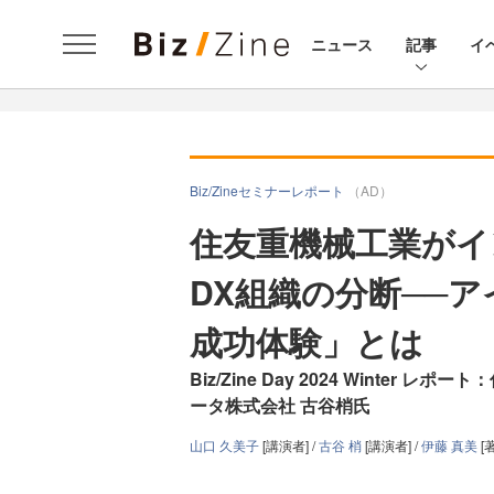
ニュース
記事
イ
Biz/Zineセミナーレポート
（AD）
住友重機械工業がイ
DX組織の分断──
成功体験」とは
Biz/Zine Day 2024 Winte
ータ株式会社 古谷梢氏
山口 久美子
[講演者] /
古谷 梢
[講演者] /
伊藤 真美
[著