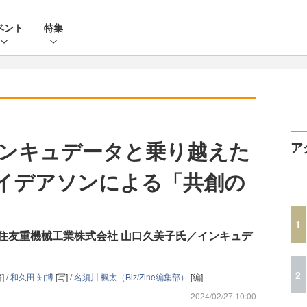
ベント
特集
ンキュデータと乗り越えた
ア
アイデアソンによる「共創の
1
r レポート：住友重機械工業株式会社 山口久美子氏／インキュデ
2
] /
和久田 知博
[写] /
名須川 楓太（Biz/Zine編集部）
[編]
2024/02/27 10:00