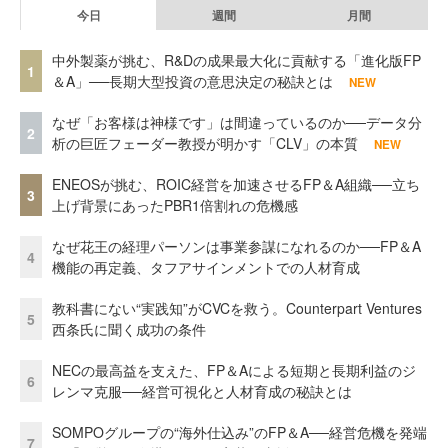
今日
週間
月間
中外製薬が挑む、R&Dの成果最大化に貢献する「進化版FP
1
＆A」──長期大型投資の意思決定の秘訣とは
NEW
なぜ「お客様は神様です」は間違っているのか──データ分
2
析の巨匠フェーダー教授が明かす「CLV」の本質
NEW
ENEOSが挑む、ROIC経営を加速させるFP＆A組織──立ち
3
上げ背景にあったPBR1倍割れの危機感
なぜ花王の経理パーソンは事業参謀になれるのか──FP＆A
4
機能の再定義、タフアサインメントでの人材育成
教科書にない“実践知”がCVCを救う。Counterpart Ventures
5
西条氏に聞く成功の条件
NECの最高益を支えた、FP＆Aによる短期と長期利益のジ
6
レンマ克服──経営可視化と人材育成の秘訣とは
SOMPOグループの“海外仕込み”のFP＆A──経営危機を発端
7