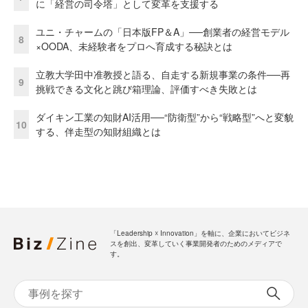
に「経営の司令塔」として変革を支援する
ユニ・チャームの「日本版FP＆A」──創業者の経営モデル
8
×OODA、未経験者をプロへ育成する秘訣とは
立教大学田中准教授と語る、自走する新規事業の条件──再
9
挑戦できる文化と跳び箱理論、評価すべき失敗とは
ダイキン工業の知財AI活用──“防衛型”から“戦略型”へと変貌
10
する、伴走型の知財組織とは
「Leadership ☓ Innovation」を軸に、企業においてビジネ
スを創出、変革していく事業開発者のためのメディアで
す。