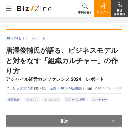
新規
事例を探す
ログイン
会員登録
Biz/Zineセミナーレポート
唐澤俊輔氏が語る、ビジネスモデル
と対をなす「組織カルチャー」の作
り方
アジャイル経営カンファレンス 2024 レポート
フェリックス清香
[著] /
梶川 元貴（Biz/Zine編集部）
[編]
2024/04/25 07:00
企業戦略
ビジョン
ミッション
アジャイル経営
カルチャー
目次