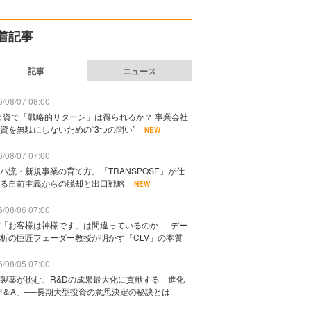
着記事
記事
ニュース
/08/07 08:00
出資で「戦略的リターン」は得られるか？ 事業会社
資を無駄にしないための“3つの問い”
NEW
/08/07 07:00
ハ流・新規事業の育て方。「TRANSPOSE」が仕
る自前主義からの脱却と出口戦略
NEW
/08/06 07:00
「お客様は神様です」は間違っているのか──デー
析の巨匠フェーダー教授が明かす「CLV」の本質
/08/05 07:00
製薬が挑む、R&Dの成果最大化に貢献する「進化
P＆A」──長期大型投資の意思決定の秘訣とは