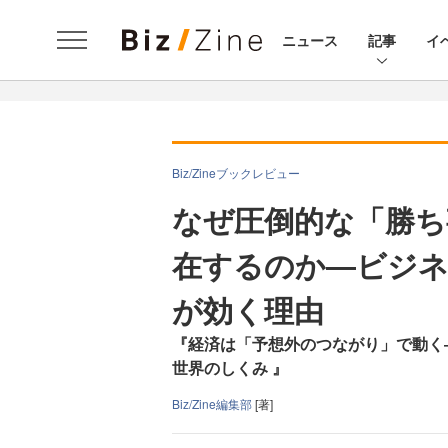
ニュース
記事
イ
Biz/Zineブックレビュー
なぜ圧倒的な「勝ち
在するのか―ビジネ
が効く理由
『経済は「予想外のつながり」で動く
世界のしくみ 』
Biz/Zine編集部
[著]