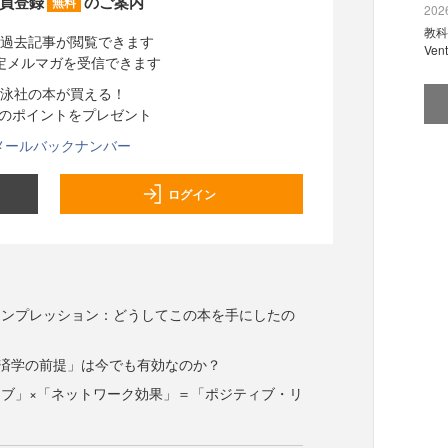
員登録
のご案内
無料
2026
教科
過去記事が閲覧できます
Ve
定メルマガを受信できます
泳社の本が買える！
分のポイントをプレゼント
メールバックナンバー
ログイン
インプレッション：どうしてこの本を手にしたの
経済学の前提」は今でも有効なのか？
ブ」×「ネットワーク効果」＝「ポジティブ・リ