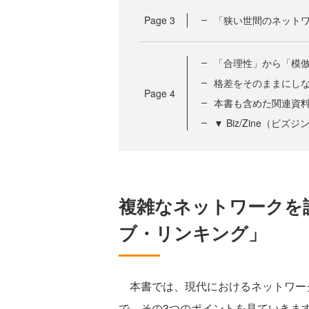
Page
3
「狭い世間のネット
「合理性」から「模
格差をそのままにし
Page
4
本書も含めた関連資
▼ Biz/Zine（ビ
複雑なネットワークを
ブ・リンキング」
本書では、現代におけるネットワーク
で、その3つのポイントを見ていきま