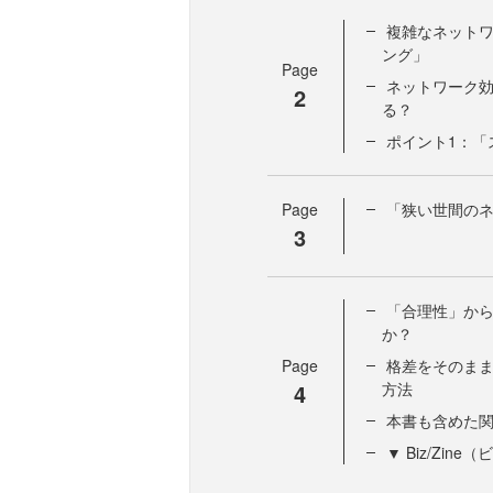
複雑なネット
ング」
Page
ネットワーク
2
る？
ポイント1：「
Page
「狭い世間の
3
「合理性」か
か？
Page
格差をそのま
4
方法
本書も含めた
▼ Biz/Zi