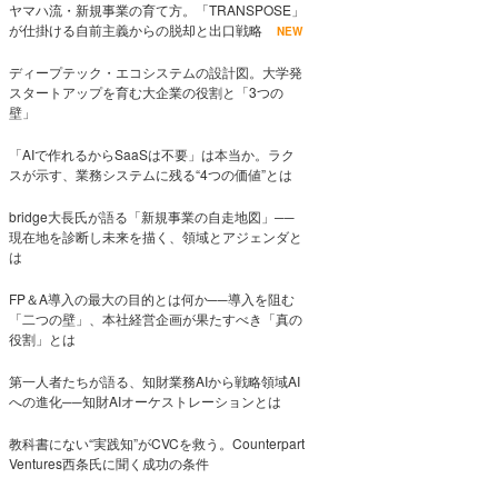
ヤマハ流・新規事業の育て方。「TRANSPOSE」
が仕掛ける自前主義からの脱却と出口戦略
NEW
ディープテック・エコシステムの設計図。大学発
スタートアップを育む大企業の役割と「3つの
壁」
「AIで作れるからSaaSは不要」は本当か。ラク
スが示す、業務システムに残る“4つの価値”とは
bridge大長氏が語る「新規事業の自走地図」──
現在地を診断し未来を描く、領域とアジェンダと
は
FP＆A導入の最大の目的とは何か──導入を阻む
「二つの壁」、本社経営企画が果たすべき「真の
役割」とは
第一人者たちが語る、知財業務AIから戦略領域AI
への進化──知財AIオーケストレーションとは
教科書にない“実践知”がCVCを救う。Counterpart
Ventures西条氏に聞く成功の条件