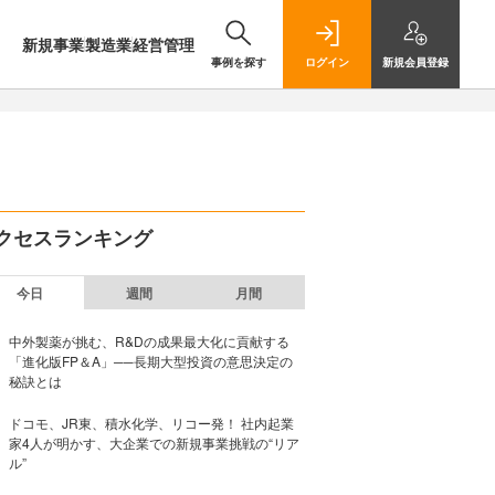
新規事業
製造業
経営管理
事例を探す
ログイン
新規
会員登録
クセスランキング
今日
週間
月間
中外製薬が挑む、R&Dの成果最大化に貢献する
「進化版FP＆A」──長期大型投資の意思決定の
秘訣とは
ドコモ、JR東、積水化学、リコー発！ 社内起業
家4人が明かす、大企業での新規事業挑戦の“リア
ル”