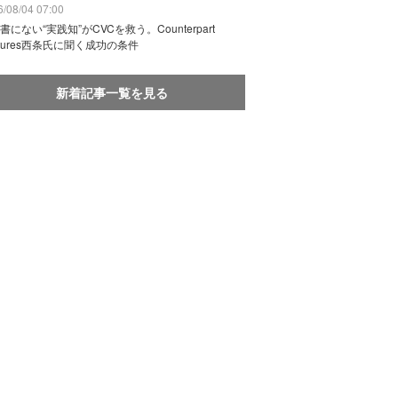
/08/04 07:00
書にない“実践知”がCVCを救う。Counterpart
ntures西条氏に聞く成功の条件
新着記事一覧を見る