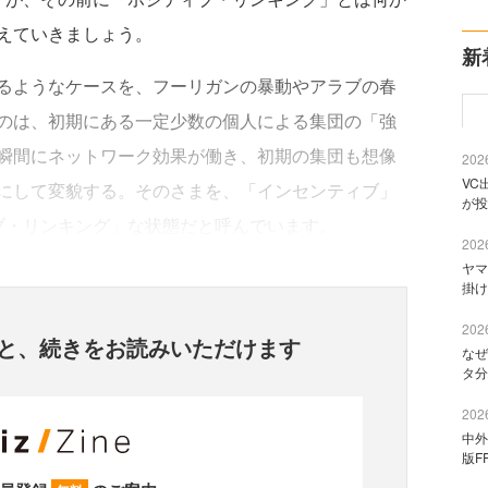
えていきましょう。
新
るようなケースを、フーリガンの暴動やアラブの春
のは、初期にある一定少数の個人による集団の「強
瞬間にネットワーク効果が働き、初期の集団も想像
2026
VC
にして変貌する。そのさまを、「インセンティブ」
が投
ブ・リンキング」な状態だと呼んでいます。
2026
ヤマ
掛け
2026
と、
続きをお読みいただけます
なぜ
タ分
2026
中外
版F