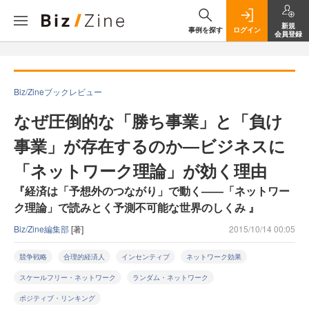
新規
事例を探す
ログイン
会員登録
Biz/Zineブックレビュー
なぜ圧倒的な「勝ち事業」と「負け
事業」が存在するのか―ビジネスに
「ネットワーク理論」が効く理由
『経済は「予想外のつながり」で動く――「ネットワー
ク理論」で読みとく予測不可能な世界のしくみ 』
Biz/Zine編集部
[著]
2015/10/14 00:05
競争戦略
合理的経済人
インセンティブ
ネットワーク効果
スケールフリー・ネットワーク
ランダム・ネットワーク
ポジティブ・リンキング