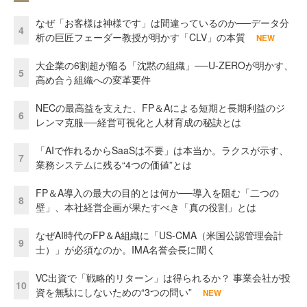
なぜ「お客様は神様です」は間違っているのか──データ分
4
析の巨匠フェーダー教授が明かす「CLV」の本質
NEW
大企業の6割超が陥る「沈黙の組織」──U-ZEROが明かす、
5
高め合う組織への変革要件
NECの最高益を支えた、FP＆Aによる短期と長期利益のジ
6
レンマ克服──経営可視化と人材育成の秘訣とは
「AIで作れるからSaaSは不要」は本当か。ラクスが示す、
7
業務システムに残る“4つの価値”とは
FP＆A導入の最大の目的とは何か──導入を阻む「二つの
8
壁」、本社経営企画が果たすべき「真の役割」とは
なぜAI時代のFP＆A組織に「US-CMA（米国公認管理会計
9
士）」が必須なのか。IMA名誉会長に聞く
VC出資で「戦略的リターン」は得られるか？ 事業会社が投
10
資を無駄にしないための“3つの問い”
NEW