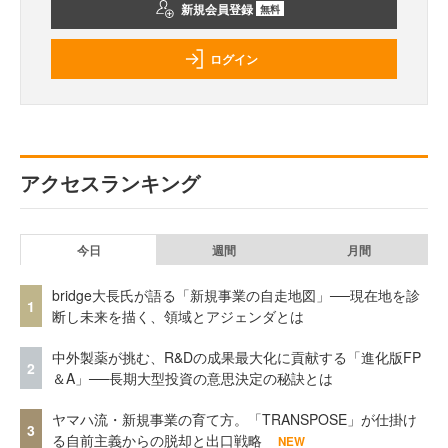
新規会員登録
無料
ログイン
アクセスランキング
今日
週間
月間
bridge大長氏が語る「新規事業の自走地図」──現在地を診
1
断し未来を描く、領域とアジェンダとは
中外製薬が挑む、R&Dの成果最大化に貢献する「進化版FP
2
＆A」──長期大型投資の意思決定の秘訣とは
ヤマハ流・新規事業の育て方。「TRANSPOSE」が仕掛け
3
る自前主義からの脱却と出口戦略
NEW