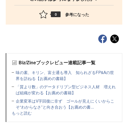
参考になった
0
Biz/Zineブックレビュー連載記事一覧
味の素、キリン、富士通も導入 知られざるFP&Aの世
界を訪ねる【お薦めの書籍】
「質より数」のデータドリブン型ビジネス人材 増えれ
ば組織が変わる【お薦めの書籍】
企業変革はV字回復に非ず ゴールが見えにくいからこ
そ“わからなさ”と向き合おう【お薦めの書...
もっと読む