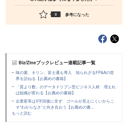
参考になった
0
Biz/Zineブックレビュー連載記事一覧
味の素、キリン、富士通も導入 知られざるFP&Aの世
界を訪ねる【お薦めの書籍】
「質より数」のデータドリブン型ビジネス人材 増えれ
ば組織が変わる【お薦めの書籍】
企業変革はV字回復に非ず ゴールが見えにくいからこ
そ“わからなさ”と向き合おう【お薦めの書...
もっと読む