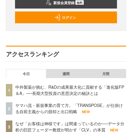
新規会員登録
無料
ログイン
アクセスランキング
今日
週間
月間
中外製薬が挑む、R&Dの成果最大化に貢献する「進化版FP
1
＆A」──長期大型投資の意思決定の秘訣とは
ヤマハ流・新規事業の育て方。「TRANSPOSE」が仕掛け
2
る自前主義からの脱却と出口戦略
NEW
なぜ「お客様は神様です」は間違っているのか──データ分
3
析の巨匠フェーダー教授が明かす「CLV」の本質
NEW