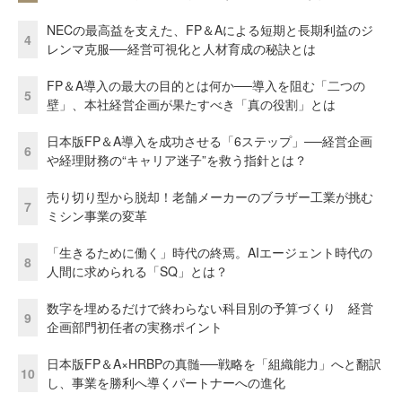
NECの最高益を支えた、FP＆Aによる短期と長期利益のジ
4
レンマ克服──経営可視化と人材育成の秘訣とは
FP＆A導入の最大の目的とは何か──導入を阻む「二つの
5
壁」、本社経営企画が果たすべき「真の役割」とは
日本版FP＆A導入を成功させる「6ステップ」──経営企画
6
や経理財務の“キャリア迷子”を救う指針とは？
売り切り型から脱却！老舗メーカーのブラザー工業が挑む
7
ミシン事業の変革
「生きるために働く」時代の終焉。AIエージェント時代の
8
人間に求められる「SQ」とは？
数字を埋めるだけで終わらない科目別の予算づくり 経営
9
企画部門初任者の実務ポイント
日本版FP＆A×HRBPの真髄──戦略を「組織能力」へと翻訳
10
し、事業を勝利へ導くパートナーへの進化