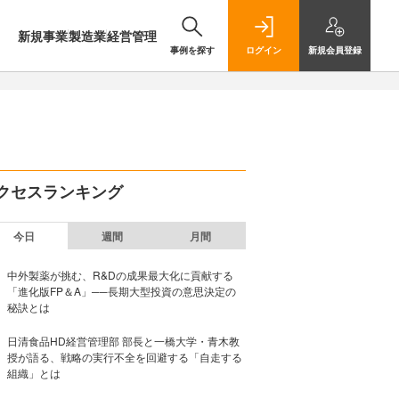
新規事業
製造業
経営管理
事例を探す
ログイン
新規
会員登録
クセスランキング
今日
週間
月間
中外製薬が挑む、R&Dの成果最大化に貢献する
「進化版FP＆A」──長期大型投資の意思決定の
秘訣とは
日清食品HD経営管理部 部長と一橋大学・青木教
授が語る、戦略の実行不全を回避する「自走する
組織」とは