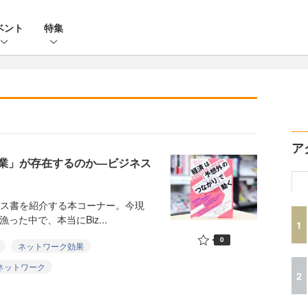
ベント
特集
ア
業」が存在するのか―ビジネス
ネス書を紹介する本コーナー。今現
漁った中で、本当にBiz...
1
0
ネットワーク効果
ネットワーク
2