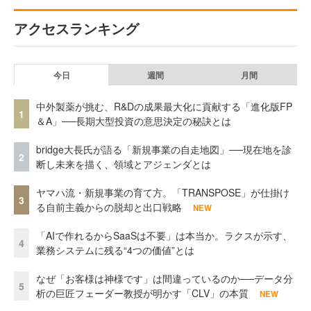
アクセスランキング
今日
週間
月間
中外製薬が挑む、R&Dの成果最大化に貢献する「進化版FP
1
＆A」──長期大型投資の意思決定の秘訣とは
bridge大長氏が語る「新規事業の自走地図」──現在地を診
2
断し未来を描く、領域とアジェンダとは
ヤマハ流・新規事業の育て方。「TRANSPOSE」が仕掛け
3
る自前主義からの脱却と出口戦略
NEW
「AIで作れるからSaaSは不要」は本当か。ラクスが示す、
4
業務システムに残る“4つの価値”とは
なぜ「お客様は神様です」は間違っているのか──データ分
5
析の巨匠フェーダー教授が明かす「CLV」の本質
NEW