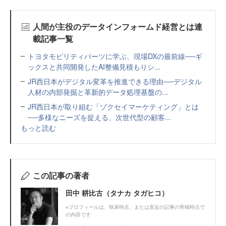
人間が主役のデータインフォームド経営とは連
載記事一覧
トヨタモビリティパーツに学ぶ、現場DXの最前線──ギ
ックスと共同開発したAI整備見積もりシ...
JR西日本がデジタル変革を推進できる理由──デジタル
人材の内部発掘と革新的データ処理基盤の...
JR西日本が取り組む「ゾクセイマーケティング」とは
──多様なニーズを捉える、次世代型の顧客...
もっと読む
この記事の著者
田中 耕比古（タナカ タガヒコ）
※プロフィールは、執筆時点、または直近の記事の寄稿時点で
の内容です