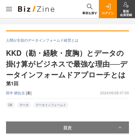
新規
事例を探す
ログイン
会員登録
人間が主役のデータインフォームド経営とは
KKD（勘・経験・度胸）とデータの
掛け算がビジネスで最強な理由──デ
ータインフォームドアプローチとは
第1回
田中 耕比古
[著]
2024/06/28 07:00
DX
データ
データインフォームド
目次