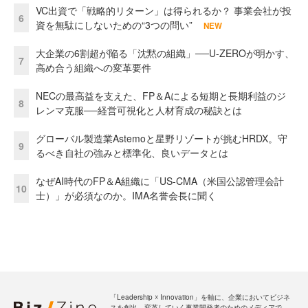
VC出資で「戦略的リターン」は得られるか？ 事業会社が投
6
資を無駄にしないための“3つの問い”
NEW
大企業の6割超が陥る「沈黙の組織」──U-ZEROが明かす、
7
高め合う組織への変革要件
NECの最高益を支えた、FP＆Aによる短期と長期利益のジ
8
レンマ克服──経営可視化と人材育成の秘訣とは
グローバル製造業Astemoと星野リゾートが挑むHRDX。守
9
るべき自社の強みと標準化、良いデータとは
なぜAI時代のFP＆A組織に「US-CMA（米国公認管理会計
10
士）」が必須なのか。IMA名誉会長に聞く
「Leadership ☓ Innovation」を軸に、企業においてビジネ
スを創出、変革していく事業開発者のためのメディアで