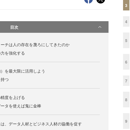
3
4
目次
5
ローチは人の存在を蔑ろにしてきたのか
の力を強化する
6
胸）を最大限に活用しよう
を持つ
7
の精度を上げる
8
データを使えば鬼に金棒
9
ドは、データ人材とビジネス人材の協働を促す