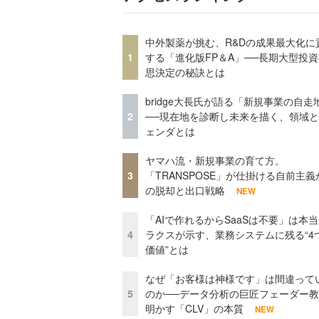
中外製薬が挑む、R&Dの成果最大化に
1
する「進化版FP＆A」──長期大型投
思決定の秘訣とは
bridge大長氏が語る「新規事業の自走
2
──現在地を診断し未来を描く、領域
ェンダとは
ヤマハ流・新規事業の育て方。
3
「TRANSPOSE」が仕掛ける自前主義
の脱却と出口戦略
NEW
「AIで作れるからSaaSは不要」は本
4
ラクスが示す、業務システムに残る“4
価値”とは
なぜ「お客様は神様です」は間違って
5
のか──データ分析の巨匠フェーダー
明かす「CLV」の本質
NEW