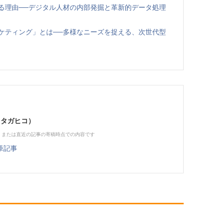
る理由──デジタル人材の内部発掘と革新的データ処理
ケティング」とは──多様なニーズを捉える、次世代型
 タガヒコ）
、または直近の記事の寄稿時点での内容です
筆記事