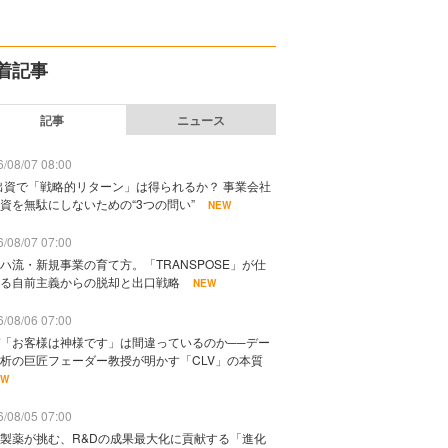
着記事
記事
ニュース
/08/07 08:00
出資で「戦略的リターン」は得られるか？ 事業会社
資を無駄にしないための“3つの問い”
NEW
/08/07 07:00
ハ流・新規事業の育て方。「TRANSPOSE」が仕
る自前主義からの脱却と出口戦略
NEW
/08/06 07:00
「お客様は神様です」は間違っているのか──デー
析の巨匠フェーダー教授が明かす「CLV」の本質
EW
/08/05 07:00
製薬が挑む、R&Dの成果最大化に貢献する「進化