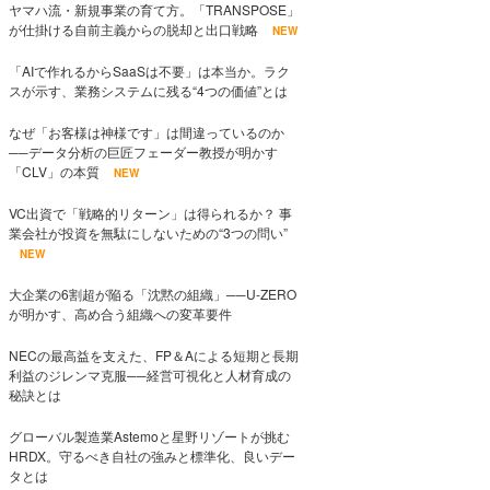
ヤマハ流・新規事業の育て方。「TRANSPOSE」
が仕掛ける自前主義からの脱却と出口戦略
NEW
「AIで作れるからSaaSは不要」は本当か。ラク
スが示す、業務システムに残る“4つの価値”とは
なぜ「お客様は神様です」は間違っているのか
──データ分析の巨匠フェーダー教授が明かす
「CLV」の本質
NEW
VC出資で「戦略的リターン」は得られるか？ 事
業会社が投資を無駄にしないための“3つの問い”
NEW
大企業の6割超が陥る「沈黙の組織」──U-ZERO
が明かす、高め合う組織への変革要件
NECの最高益を支えた、FP＆Aによる短期と長期
利益のジレンマ克服──経営可視化と人材育成の
秘訣とは
グローバル製造業Astemoと星野リゾートが挑む
HRDX。守るべき自社の強みと標準化、良いデー
タとは