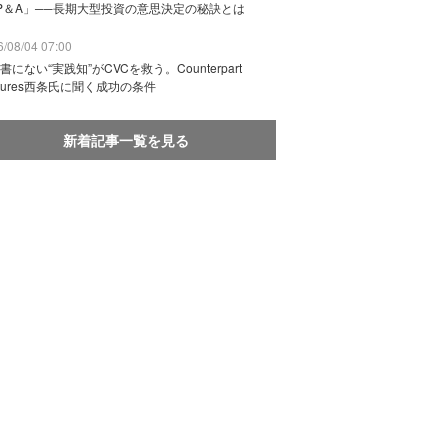
P＆A」──長期大型投資の意思決定の秘訣とは
/08/04 07:00
書にない“実践知”がCVCを救う。Counterpart
ntures西条氏に聞く成功の条件
新着記事一覧を見る