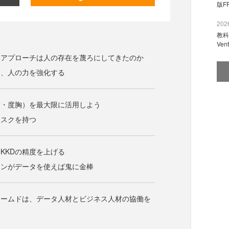
版F
2026
教科
Ve
ンアプローチは人の存在を蔑ろにしてきたのか
て、人の力を強化する
験・度胸）を最大限に活用しよう
リスクを持つ
KKDの精度を上げる
ソンがデータを使えば鬼に金棒
ォームドは、データ人材とビジネス人材の協働を