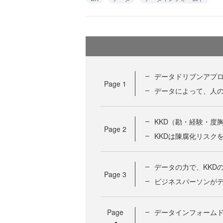
データドリブンアプ
Page
1
データによって、人
KKD（勘・経験・度
Page
2
KKDは陳腐化リスク
データの力で、KKD
Page
3
ビジネスパーソンが
Page
データインフォーム