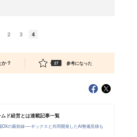
2
3
4
たか？
参考になった
27
ームド経営とは連載記事一覧
DXの最前線──ギックスと共同開発したAI整備見積も