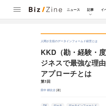
ニュース
記事
イ
人間が主役のデータインフォームド経営とは
KKD（勘・経験・
ジネスで最強な理由
アプローチとは
第1回
田中 耕比古
[著]
DX
データ
データインフォームド