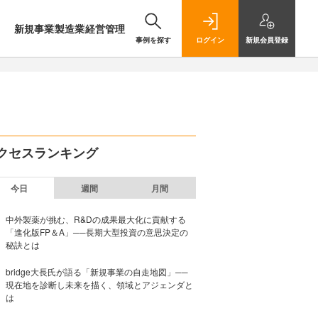
新規事業
製造業
経営管理
事例を探す
ログイン
新規
会員登録
クセスランキング
今日
週間
月間
中外製薬が挑む、R&Dの成果最大化に貢献する
「進化版FP＆A」──長期大型投資の意思決定の
秘訣とは
bridge大長氏が語る「新規事業の自走地図」──
現在地を診断し未来を描く、領域とアジェンダと
は