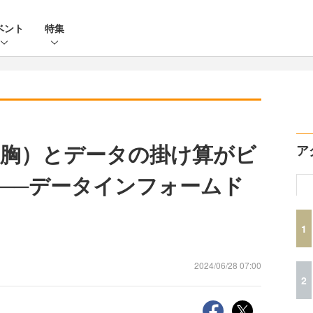
ベント
特集
度胸）とデータの掛け算がビ
ア
──データインフォームド
1
2024/06/28 07:00
2