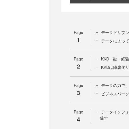
Page
データドリブ
1
データによっ
Page
KKD（勘・経
2
KKDは陳腐化
Page
データの力で、
3
ビジネスパー
Page
データインフ
4
促す