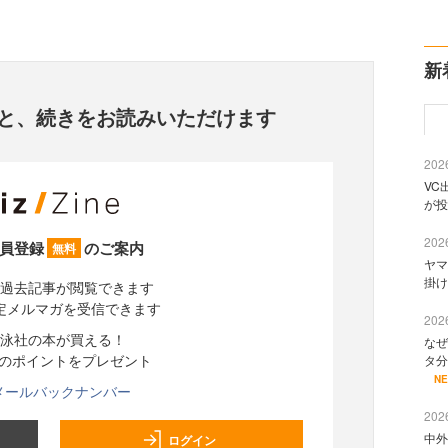
新
と、
続きをお読みいただけます
2026
VC
が投
2026
員登録
のご案内
無料
ヤマ
掛け
過去記事が閲覧できます
定メルマガを受信できます
2026
泳社の本が買える！
なぜ
分のポイントをプレゼント
タ分
N
メールバックナンバー
2026
中外
ログイン