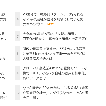
貢献
VC出資で「戦略的リターン」は得られる
資の意
6
か？ 事業会社が投資を無駄にしないため
の“3つの問い”
NEW
地図」
大企業の6割超が陥る「沈黙の組織」──U-
7
とアジ
ZEROが明かす、高め合う組織への変革要件
NECの最高益を支えた、FP＆Aによる短期
8
と長期利益のジレンマ克服──経営可視化と
から
人材育成の秘訣とは
グローバル製造業Astemoと星野リゾートが
当か。
9
挑むHRDX。守るべき自社の強みと標準化、
つの
良いデータとは
なぜAI時代のFP＆A組織に「US-CMA（米国
いる
10
公認管理会計士）」が必須なのか。IMA名誉
教授が
会長に聞く