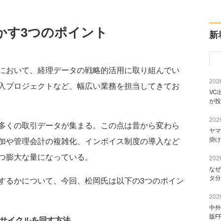
かす3つのポイント
新
において、経理データの戦略的活用に取り組んでい
2026
入プロジェクトなど、幅広い業務を担当してきてお
VC
が投
2026
多くの取引データが集まる。この点は昔から変わら
ヤマ
掛け
加や管理会計の複雑化、インボイス制度の導入など
つ膨大な量になっている。
2026
なぜ
タ分
るかについて、今回、松岡氏は以下の3つのポイン
2026
中外
版F
Aサイクルを回す方法