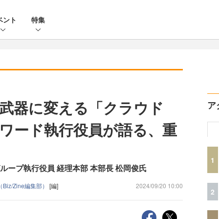
ベント
特集
武器に変える「クラウド
ア
フォワード執行役員が語る、重
1
ループ執行役員 経理本部 本部長 松岡俊氏
Biz/Zine編集部）
[編]
2024/09/20 10:00
2