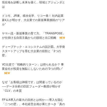
現在地を診断し未来を描く、領域とアジェンダと
は
ドコモ、JR東、積水化学、リコー発！ 社内起業
家4人が明かす、大企業での新規事業挑戦の“リア
ル”
ヤマハ流・新規事業の育て方。「TRANSPOSE」
が仕掛ける自前主義からの脱却と出口戦略
NEW
ディープテック・エコシステムの設計図。大学発
スタートアップを育む大企業の役割と「3つの
壁」
VC出資で「戦略的リターン」は得られるか？ 事
業会社が投資を無駄にしないための“3つの問い”
NEW
なぜ「お客様は神様です」は間違っているのか
──データ分析の巨匠フェーダー教授が明かす
「CLV」の本質
FP＆A導入の最大の目的とは何か──導入を阻む
「二つの壁」、本社経営企画が果たすべき「真の