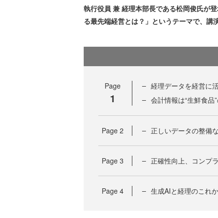
執行役員 兼 経理本部長である松岡俊氏が
る最先端経営とは？」というテーマで、講
Page
経理データを経営に活
1
会計情報は“生鮮食品
Page
2
正しいデータの整備
Page
3
正確性向上、コンプ
Page
4
生成AIと経理のこれ