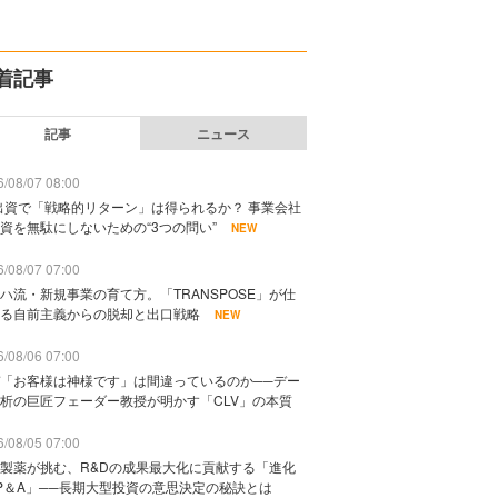
着記事
記事
ニュース
/08/07 08:00
出資で「戦略的リターン」は得られるか？ 事業会社
資を無駄にしないための“3つの問い”
NEW
/08/07 07:00
ハ流・新規事業の育て方。「TRANSPOSE」が仕
る自前主義からの脱却と出口戦略
NEW
/08/06 07:00
「お客様は神様です」は間違っているのか──デー
析の巨匠フェーダー教授が明かす「CLV」の本質
/08/05 07:00
製薬が挑む、R&Dの成果最大化に貢献する「進化
P＆A」──長期大型投資の意思決定の秘訣とは