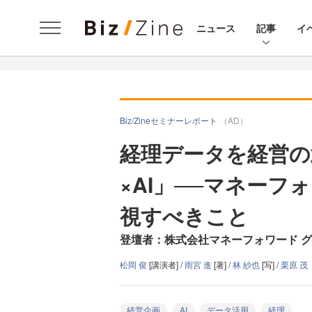
ニュース
記事
イ
Biz/Zineセミナーレポート
（AD）
経理データを経営の
×AI」──マネー
視すべきこと
登壇者：株式会社マネーフォワード グ
松岡 俊
[講演者] /
雨宮 進
[著] /
林 紗也
[写] /
栗原 茂（
経営企画
AI
データ活用
経理