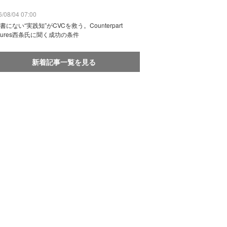
/08/04 07:00
書にない“実践知”がCVCを救う。Counterpart
ntures西条氏に聞く成功の条件
新着記事一覧を見る