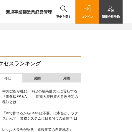
新規事業
製造業
経営管理
事例を探す
ログイン
新規
会員登録
クセスランキング
今日
週間
月間
中外製薬が挑む、R&Dの成果最大化に貢献する
「進化版FP＆A」──長期大型投資の意思決定の
秘訣とは
「AIで作れるからSaaSは不要」は本当か。ラク
スが示す、業務システムに残る“4つの価値”とは
bridge大長氏が語る「新規事業の自走地図」──