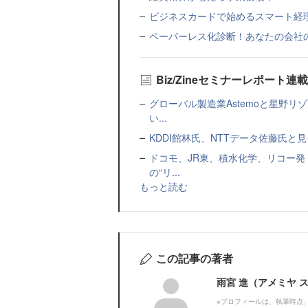
ビジネスカードで始めるスマート経
ペーパーレス化診断！あなたの会社
Biz/Zineセミナーレポート連
グローバル製造業Astemoと星野リ
い...
KDDI館林氏、NTTデータ佐藤氏と見
ドコモ、JR東、積水化学、リコー発
の“リ...
もっと読む
この記事の著者
雨宮 進（アメミヤ 
※プロフィールは、執筆時点