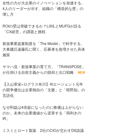
女性の力が大企業のイノベーションを加速する。
4人のリーダーが示す、組織の「構造的な壁」の
壊し方
ROIの壁は突破できるか？LIXILとMUFGが語る
「CX経営」の課題と挑戦
新規事業提案制度を「The Model」で科学する。
大東建託遠藤氏に聞く、応募者を急増させた具体
施策
ヤマハ流・新規事業の育て方。「TRANSPOSE」
が仕掛ける自前主義からの脱却と出口戦略
NEW
【入山章栄×ログラス布川】AIエージェント元年
の競争優位は企業独自の「文脈」と「暗黙知」の
言語化
なぜ利益は4倍超になったのに株価は上がらない
のか。未来の企業価値から逆算する「両利きの
IR」
ミスミとロート製薬 2社のCIOが交わすDX談議