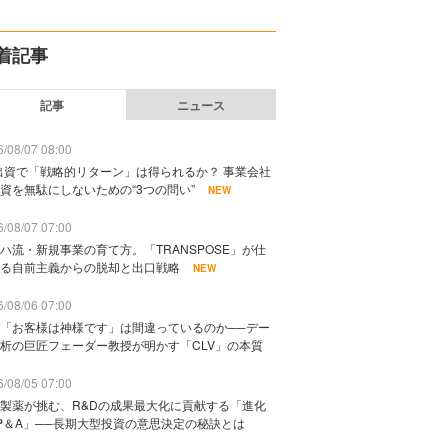
着記事
記事
ニュース
/08/07 08:00
出資で「戦略的リターン」は得られるか？ 事業会社
資を無駄にしないための“3つの問い”
NEW
/08/07 07:00
ハ流・新規事業の育て方。「TRANSPOSE」が仕
る自前主義からの脱却と出口戦略
NEW
/08/06 07:00
「お客様は神様です」は間違っているのか──デー
析の巨匠フェーダー教授が明かす「CLV」の本質
/08/05 07:00
製薬が挑む、R&Dの成果最大化に貢献する「進化
P＆A」──長期大型投資の意思決定の秘訣とは