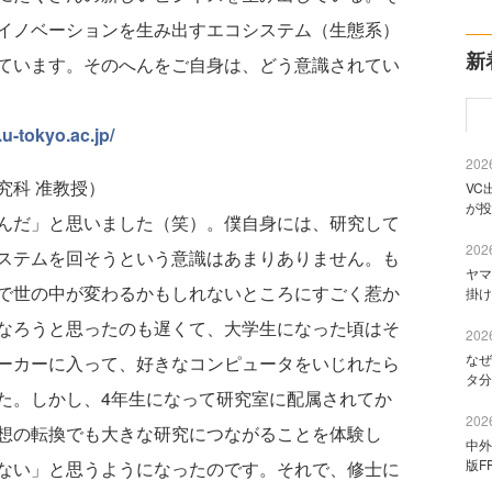
イノベーションを生み出すエコシステム（生態系）
新
ています。そのへんをご自身は、どう意識されてい
.u-tokyo.ac.jp/
2026
究科 准教授）
VC
が投
んだ」と思いました（笑）。僕自身には、研究して
2026
ステムを回そうという意識はあまりありません。も
ヤマ
で世の中が変わるかもしれないところにすごく惹か
掛け
なろうと思ったのも遅くて、大学生になった頃はそ
2026
なぜ
ーカーに入って、好きなコンピュータをいじれたら
タ分
た。しかし、4年生になって研究室に配属されてか
2026
想の転換でも大きな研究につながることを体験し
中外
版F
ない」と思うようになったのです。それで、修士に