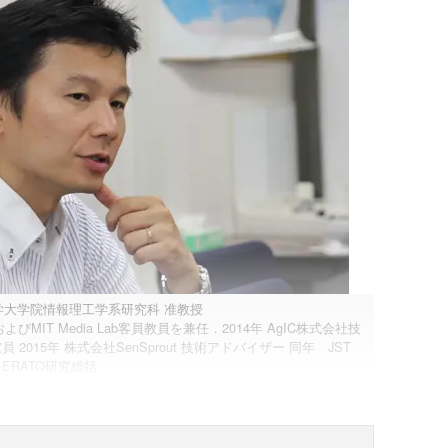
学大学院情報理工学系研究科 准教授
びMIT Media Lab客員教員を兼任．2014年 AgIC株式会社技
 2015年 株式会社SenSprout 技術アドバイザー 同年 JST
ERATO研究総括