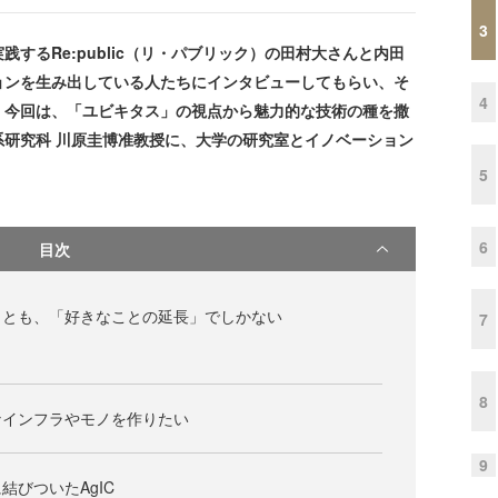
3
るRe:public（リ・パブリック）の田村大さんと内田
ョンを生み出している人たちにインタビューしてもらい、そ
4
。今回は、「ユビキタス」の視点から魅力的な技術の種を撒
研究科 川原圭博准教授に、大学の研究室とイノベーション
5
6
目次
ことも、「好きなことの延長」でしかない
7
8
なインフラやモノを作りたい
9
結びついたAgIC