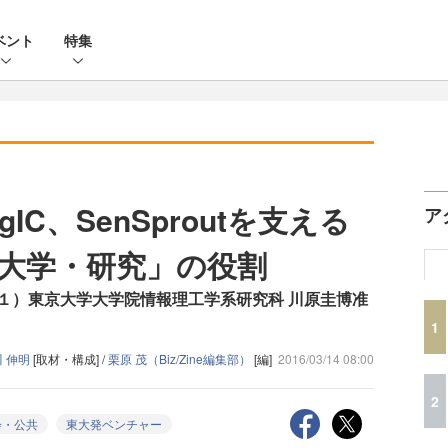
ベント
特集
IC、SenSproutを支える
ア
大学・研究」の役割
１）東京大学大学院情報理工学系研究科 川原圭博准
1
川 伸明
[取材・構成] /
栗原 茂（Biz/Zine編集部）
[編]
2016/03/14 08:00
2
会・公共
東大発ベンチャー