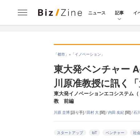
ニュース
記事
イ
「都市」×「イノベーション」
東大発ベンチャー Ag
川原准教授に訊く「
東大発イノベーションエコシステム（
教 前編
川原 圭博
[語り手] /
田村 大
[聞] /
内田 友紀
[聞] /
石
スタートアップ
IoT
ベンチャー
社