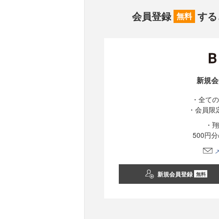
会員登録
する
無料
新規会
・全ての
・会員限
・翔
500円
新規会員登録
無料