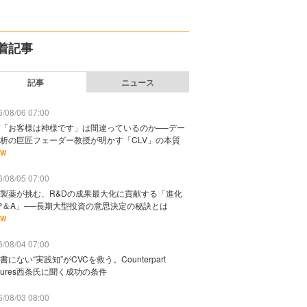
着記事
記事
ニュース
/08/06 07:00
「お客様は神様です」は間違っているのか──デー
析の巨匠フェーダー教授が明かす「CLV」の本質
EW
/08/05 07:00
製薬が挑む、R&Dの成果最大化に貢献する「進化
P＆A」──長期大型投資の意思決定の秘訣とは
EW
/08/04 07:00
書にない“実践知”がCVCを救う。Counterpart
ntures西条氏に聞く成功の条件
/08/03 08:00