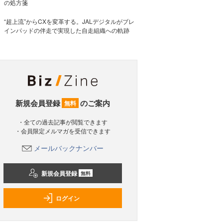
の処方箋
“超上流”からCXを変革する。JALデジタルがブレ
インパッドの伴走で実現した自走組織への軌跡
新規会員登録
のご案内
無料
・全ての過去記事が閲覧できます
・会員限定メルマガを受信できます
メールバックナンバー
新規会員登録
無料
ログイン