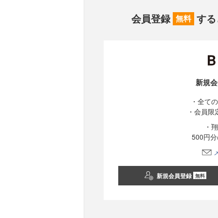
会員登録
する
無料
新規会
・全ての
・会員限
・翔
500円
新規会員登録
無料