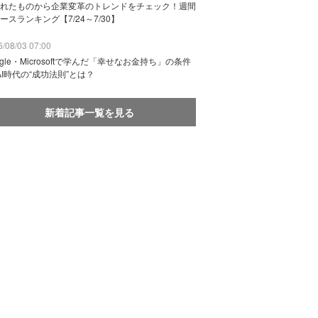
れたものから企業変革のトレンドをチェック！週間
ースランキング【7/24～7/30】
/08/03 07:00
ogle・Microsoftで学んだ「幸せなお金持ち」の条件
AI時代の“成功法則”とは？
新着記事一覧を見る