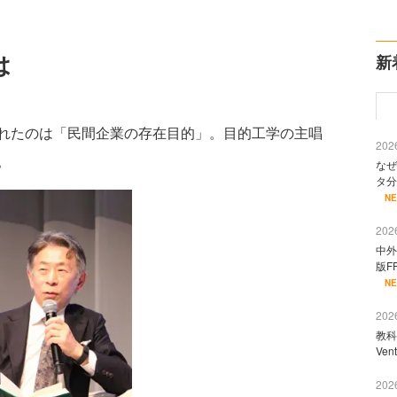
は
新
れたのは「民間企業の存在目的」。目的工学の主唱
2026
。
なぜ
タ分
N
2026
中外
版F
N
2026
教科
Ve
2026