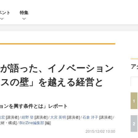
ベント
特集
授が語った、イノベーション
ア
スの壁」を越える経営と
1
ョンを興す条件とは」レポート
尚宏
[講演者] /
紺野 登
[講演者] /
大宮 英明
[講演者] /
石倉 洋子
[講演者] /
取材・構成] /
Biz/Zine編集部
[編]
2
2015/12/02 10:00