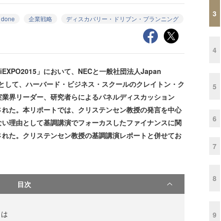
3
e done
企業戦略
ディスカバリー・ドリブン・プランニング
4
EXPO2015」において、NECと一般社団法人Japan
による共同企画として、ハーバード・ビジネス・スクールのクレイトン・ク
5
実業界リーダー、研究者らによるパネルディスカッション
された。本リポートでは、クリステンセン教授の発言を中心
6
ない理由として基調講演でフォーカスしたファイナンスに関
された。クリステンセン教授の基調講演レポートと併せてお
7
8
目次
とは
9