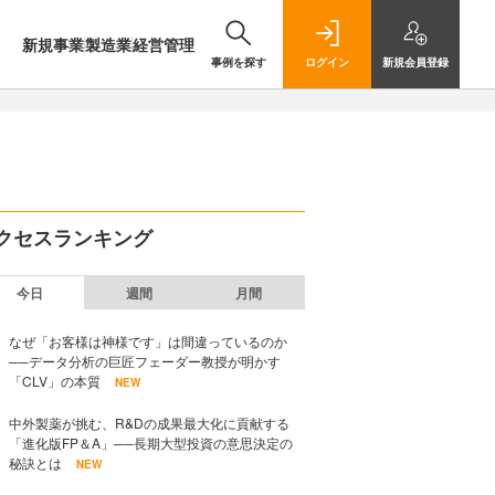
新規事業
製造業
経営管理
事例を探す
ログイン
新規
会員登録
クセスランキング
今日
週間
月間
なぜ「お客様は神様です」は間違っているのか
──データ分析の巨匠フェーダー教授が明かす
「CLV」の本質
NEW
中外製薬が挑む、R&Dの成果最大化に貢献する
「進化版FP＆A」──長期大型投資の意思決定の
秘訣とは
NEW