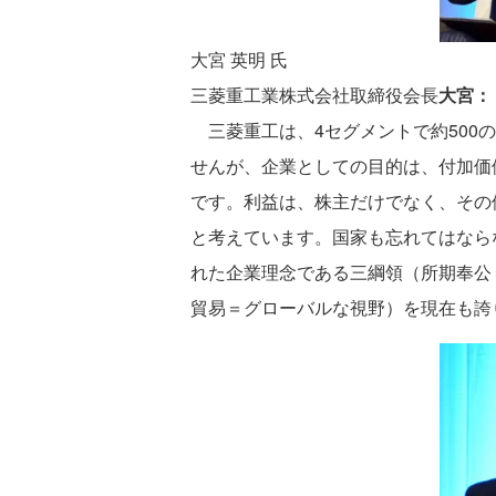
大宮 英明 氏
三菱重工業株式会社取締役会長
大宮：
三菱重工は、4セグメントで約500
せんが、企業としての目的は、付加価
です。利益は、株主だけでなく、その
と考えています。国家も忘れてはなら
れた企業理念である三綱領（所期奉公
貿易＝グローバルな視野）を現在も誇