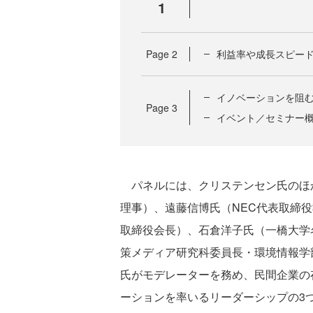
1
Page
2
利益率や成長スピー
イノベーションを阻
Page
3
イベント／セミナー
パネルには、クリステンセン氏のほか、紺野登氏
理事）、遠藤信博氏（NEC代表取締
取締役会長）、石倉洋子氏（一橋大学
策メディア研究科委員長・環境情報学
氏がモデレーターを務め、民間企業の
ーションを率いるリーダーシップの3