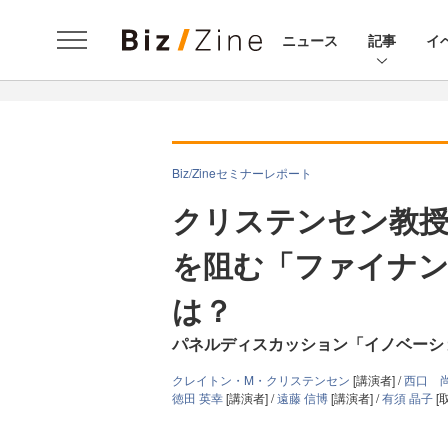
ニュース
記事
イ
Biz/Zineセミナーレポート
クリステンセン教
を阻む「ファイナン
は？
パネルディスカッション「イノベーシ
クレイトン・M・クリステンセン
[講演者] /
西口 
徳田 英幸
[講演者] /
遠藤 信博
[講演者] /
有須 晶子
[