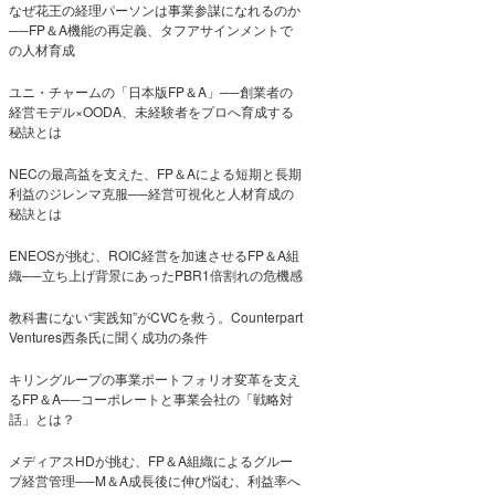
なぜ花王の経理パーソンは事業参謀になれるのか
──FP＆A機能の再定義、タフアサインメントで
の人材育成
ユニ・チャームの「日本版FP＆A」──創業者の
経営モデル×OODA、未経験者をプロへ育成する
秘訣とは
NECの最高益を支えた、FP＆Aによる短期と長期
利益のジレンマ克服──経営可視化と人材育成の
秘訣とは
ENEOSが挑む、ROIC経営を加速させるFP＆A組
織──立ち上げ背景にあったPBR1倍割れの危機感
教科書にない“実践知”がCVCを救う。Counterpart
Ventures西条氏に聞く成功の条件
キリングループの事業ポートフォリオ変革を支え
るFP＆A──コーポレートと事業会社の「戦略対
話」とは？
メディアスHDが挑む、FP＆A組織によるグルー
プ経営管理──M＆A成長後に伸び悩む、利益率へ