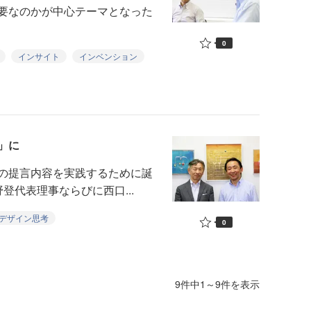
要なのかが中心テーマとなった
0
インサイト
インベンション
」に
の提言内容を実践するために誕
rkの紺野登代表理事ならびに西口...
デザイン思考
0
9件中1～9件を表示