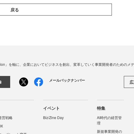
戻る
☓ Innovation」を軸に、企業においてビジネスを創出、変革していく事業開発者のための
メールバックナンバー
広
録
イベント
特集
経営戦略
Biz/Zine Day
AI時代の経営管
理
DX
新規事業開発の