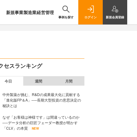
新規事業
製造業
経営管理
事例を探す
ログイン
新規
会員登録
クセスランキング
今日
週間
月間
中外製薬が挑む、R&Dの成果最大化に貢献する
「進化版FP＆A」──長期大型投資の意思決定の
秘訣とは
なぜ「お客様は神様です」は間違っているのか
──データ分析の巨匠フェーダー教授が明かす
「CLV」の本質
NEW