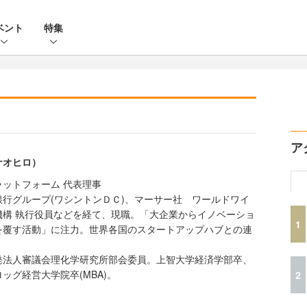
ベント
特集
ア
ナオヒロ）
ットフォーム 代表理事
行グループ(ワシントンＤＣ)、マーサー社 ワールドワイ
機構 執行役員などを経て、現職。「大企業からイノベーショ
1
を覆す活動」に注力。世界各国のスタートアップハブとの連
発法人審議会理化学研究所部会委員。上智大学経済学部卒、
ッグ経営大学院卒(MBA)。
2