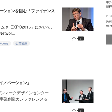
中外
版F
ーションを阻む「ファイナンス
2026
教科
Ve
& iEXPO2015」において、
twor...
0
be done
企業戦略
イノベーション」
デンマークデザインセンター
新事業創造カンファレンス＆
0