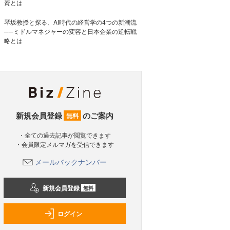
資とは
琴坂教授と探る、AI時代の経営学の4つの新潮流
──ミドルマネジャーの変容と日本企業の逆転戦
略とは
新規会員登録
のご案内
無料
・全ての過去記事が閲覧できます
・会員限定メルマガを受信できます
メールバックナンバー
新規会員登録
無料
ログイン