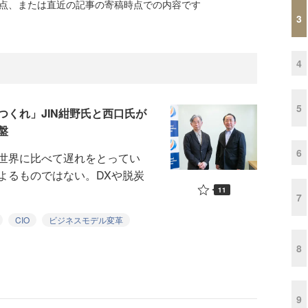
時点、または直近の記事の寄稿時点での内容です
3
4
5
くれ」JIN紺野氏と西口氏が
盤
6
世界に比べて遅れをとってい
よるものではない。DXや脱炭
11
7
CIO
ビジネスモデル変革
8
9