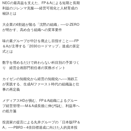
NECの最高益を支えた、FP＆Aによる短期と長期
利益のジレンマ克服──経営可視化と人材育成の
秘訣とは
大企業の6割超が陥る「沈黙の組織」──U-ZERO
が明かす、高め合う組織への変革要件
味の素グループが中計を廃止し目指すこと──FP
＆Aが主導する「2030ロードマップ」達成の算定
式とは
数字を埋めるだけで終わらない科目別の予算づく
り 経営企画部門初任者の実務ポイント
カイゼンの知能化から経営の知能化へ──旭鉄工
が実践する、生成AIファースト時代の組織論と仕
事の再定義
メディアスHDが挑む、FP＆A組織によるグルー
プ経営管理──M＆A成長後に伸び悩む、利益率へ
の処方箋
投資家の提言による丸井グループの「日本版FP＆
A」──PBR3～4倍目標達成に向けた人的資本投