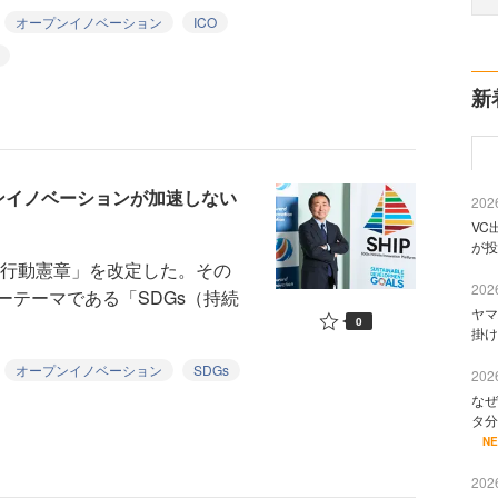
オープンイノベーション
ICO
新
ンイノベーションが加速しない
2026
VC
が投
業行動憲章」を改定した。その
2026
ーテーマである「SDGs（持続
ヤマ
0
掛け
オープンイノベーション
SDGs
2026
なぜ
タ分
N
2026