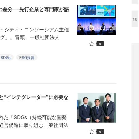
の差分──先行企業と専門家が語
10
・シティ・コンソーシアム主催
ング」。冒頭、一般社団法人
0
SDGs
ESG投資
と“インテグレーター”に必要な
た「SDGs（持続可能な開発
経営促進に取り組む一般社団法
0