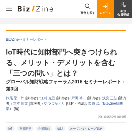
新規
事例を探す
ログイン
会員登録
Biz/Zineセミナーレポート
IoT時代に知財部門へ突きつけられ
る、メリット・デメリットを含む
「三つの問い」とは？
グローバル知財戦略フォーラム2016 セミナーレポート：
第3回
妹尾 堅一郎
[講演者] /
江村 克己
[講演者] /
戸田 裕二
[講演者] /
浅見 正弘
[講演
者] /
立本 博文
[講演者] /
やつづかえり
[取材・構成] /
栗原 茂（Biz/Zine編集
部）
[編]
2016/02/29 00:05
IoT
事業開発
企業戦略
知財
オープン＆クローズ戦略