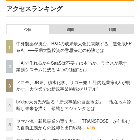
アクセスランキング
今日
週間
月間
中外製薬が挑む、R&Dの成果最大化に貢献する「進化版FP
1
＆A」──長期大型投資の意思決定の秘訣とは
「AIで作れるからSaaSは不要」は本当か。ラクスが示す、
2
業務システムに残る“4つの価値”とは
ドコモ、JR東、積水化学、リコー発！ 社内起業家4人が明
3
かす、大企業での新規事業挑戦の“リアル”
bridge大長氏が語る「新規事業の自走地図」──現在地を診
4
断し未来を描く、領域とアジェンダとは
ヤマハ流・新規事業の育て方。「TRANSPOSE」が仕掛け
5
る自前主義からの脱却と出口戦略
NEW