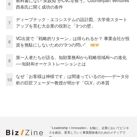
教科書にない“実践知”がCVCを救う。Counterpart Ventures
6
西条氏に聞く成功の条件
ディープテック・エコシステムの設計図。大学発スタート
7
アップを育む大企業の役割と「3つの壁」
VC出資で「戦略的リターン」は得られるか？ 事業会社が投
8
資を無駄にしないための“3つの問い”
NEW
第一人者たちが語る、知財業務AIから戦略領域AIへの進化
9
──知財AIオーケストレーションとは
なぜ「お客様は神様です」は間違っているのか──データ分
10
析の巨匠フェーダー教授が明かす「CLV」の本質
「Leadership ☓ Innovation」を軸に、企業においてビジネ
スを創出、変革していく事業開発者のためのメディアで