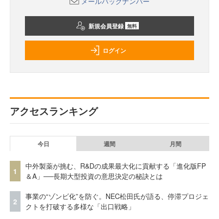
メールバックナンバー
新規会員登録
無料
ログイン
アクセスランキング
今日
週間
月間
中外製薬が挑む、R&Dの成果最大化に貢献する「進化版FP
1
＆A」──長期大型投資の意思決定の秘訣とは
事業の“ゾンビ化”を防ぐ。NEC松田氏が語る、停滞プロジェ
2
クトを打破する多様な「出口戦略」