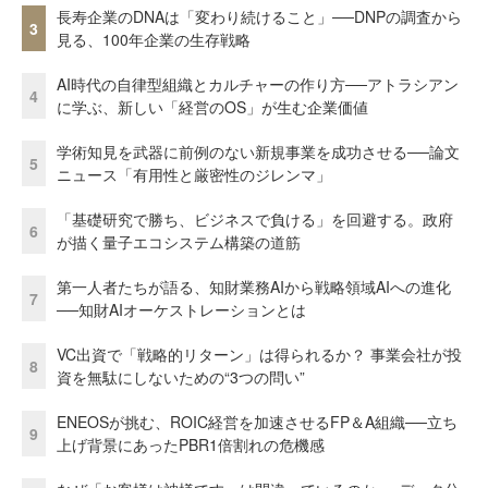
長寿企業のDNAは「変わり続けること」──DNPの調査から
3
見る、100年企業の生存戦略
AI時代の自律型組織とカルチャーの作り方──アトラシアン
4
に学ぶ、新しい「経営のOS」が生む企業価値
学術知見を武器に前例のない新規事業を成功させる──論文
5
ニュース「有用性と厳密性のジレンマ」
「基礎研究で勝ち、ビジネスで負ける」を回避する。政府
6
が描く量子エコシステム構築の道筋
第一人者たちが語る、知財業務AIから戦略領域AIへの進化
7
──知財AIオーケストレーションとは
VC出資で「戦略的リターン」は得られるか？ 事業会社が投
8
資を無駄にしないための“3つの問い”
ENEOSが挑む、ROIC経営を加速させるFP＆A組織──立ち
9
上げ背景にあったPBR1倍割れの危機感