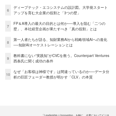
ディープテック・エコシステムの設計図。大学発スタート
6
アップを育む大企業の役割と「3つの壁」
FP＆A導入の最大の目的とは何か──導入を阻む「二つの
7
壁」、本社経営企画が果たすべき「真の役割」とは
第一人者たちが語る、知財業務AIから戦略領域AIへの進化
8
──知財AIオーケストレーションとは
教科書にない“実践知”がCVCを救う。Counterpart Ventures
9
西条氏に聞く成功の条件
なぜ「お客様は神様です」は間違っているのか──データ分
10
析の巨匠フェーダー教授が明かす「CLV」の本質
「Leadership ☓ Innovation」を軸に、企業においてビジネ