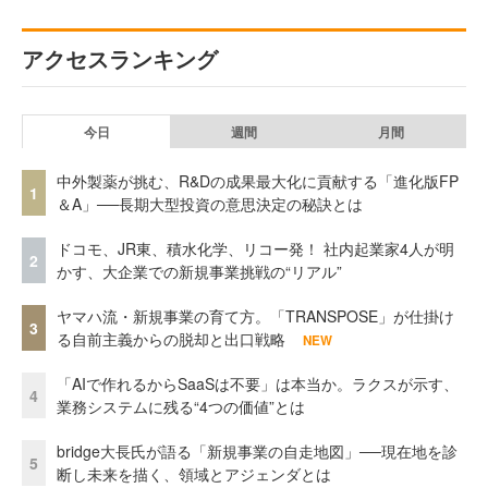
アクセスランキング
今日
週間
月間
中外製薬が挑む、R&Dの成果最大化に貢献する「進化版FP
1
＆A」──長期大型投資の意思決定の秘訣とは
ドコモ、JR東、積水化学、リコー発！ 社内起業家4人が明
2
かす、大企業での新規事業挑戦の“リアル”
ヤマハ流・新規事業の育て方。「TRANSPOSE」が仕掛け
3
る自前主義からの脱却と出口戦略
NEW
「AIで作れるからSaaSは不要」は本当か。ラクスが示す、
4
業務システムに残る“4つの価値”とは
bridge大長氏が語る「新規事業の自走地図」──現在地を診
5
断し未来を描く、領域とアジェンダとは