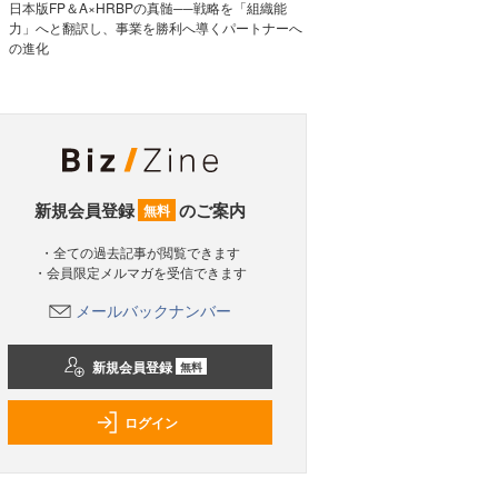
日本版FP＆A×HRBPの真髄──戦略を「組織能
力」へと翻訳し、事業を勝利へ導くパートナーへ
の進化
新規会員登録
のご案内
無料
・全ての過去記事が閲覧できます
・会員限定メルマガを受信できます
メールバックナンバー
新規会員登録
無料
ログイン