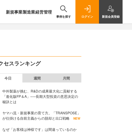
新規事業
製造業
経営管理
事例を探す
ログイン
新規
会員登録
クセスランキング
今日
週間
月間
中外製薬が挑む、R&Dの成果最大化に貢献する
「進化版FP＆A」──長期大型投資の意思決定の
秘訣とは
ヤマハ流・新規事業の育て方。「TRANSPOSE」
が仕掛ける自前主義からの脱却と出口戦略
NEW
なぜ「お客様は神様です」は間違っているのか