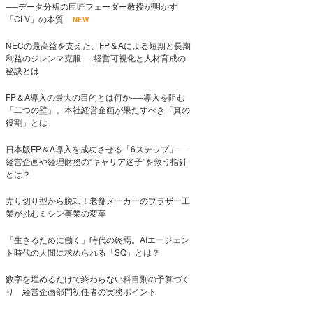
──データ分析の巨匠フェーダー教授が明かす
「CLV」の本質
NEW
NECの最高益を支えた、FP＆Aによる短期と長期
利益のジレンマ克服──経営可視化と人材育成の
秘訣とは
FP＆A導入の最大の目的とは何か──導入を阻む
「二つの壁」、本社経営企画が果たすべき「真の
役割」とは
日本版FP＆A導入を成功させる「6ステップ」──
経営企画や経理財務の“キャリア迷子”を救う指針
とは？
売り切り型から脱却！老舗メーカーのブラザー工
業が挑むミシン事業の変革
「生きるために働く」時代の終焉。AIエージェン
ト時代の人間に求められる「SQ」とは？
数字を埋めるだけで終わらない科目別の予算づく
り 経営企画部門初任者の実務ポイント