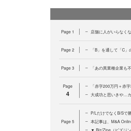
Page
1
店舗に人がいらなくなる
Page
2
「B」を通して「C」
Page
3
「あの異業種企業も不
Page
「赤字200万円＋赤字
4
大成功と思いきや…
P/LだけでなくB/Sで
Page
5
本記事は、M&A On
▼ Biz/Zine（ビ