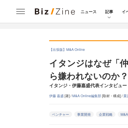
ニュース
記事
イ
【出張版】M&A Online
イタンジはなぜ「仲
ら嫌われないのか
イタンジ・伊藤嘉盛代表インタビュー
伊藤 嘉盛
[著] /
M&A Online編集部
[取材・構成] /
栗
ベンチャー
事業開発
企業戦略
M&A