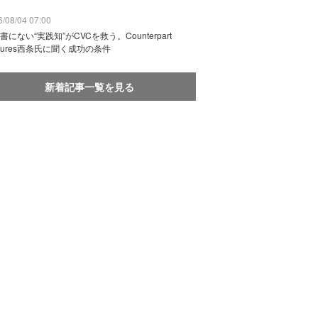
/08/04 07:00
書にない“実践知”がCVCを救う。Counterpart
ntures西条氏に聞く成功の条件
新着記事一覧を見る