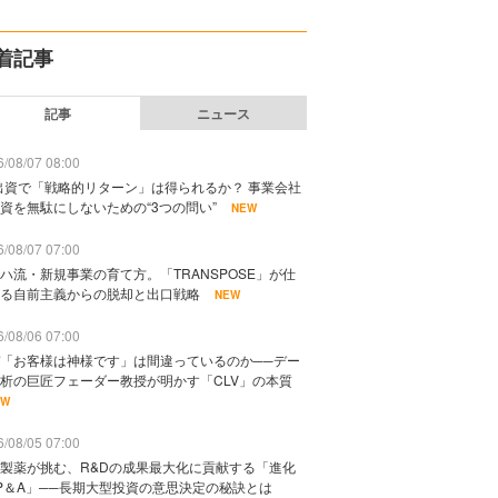
着記事
記事
ニュース
/08/07 08:00
出資で「戦略的リターン」は得られるか？ 事業会社
資を無駄にしないための“3つの問い”
NEW
/08/07 07:00
ハ流・新規事業の育て方。「TRANSPOSE」が仕
る自前主義からの脱却と出口戦略
NEW
/08/06 07:00
「お客様は神様です」は間違っているのか──デー
析の巨匠フェーダー教授が明かす「CLV」の本質
EW
/08/05 07:00
製薬が挑む、R&Dの成果最大化に貢献する「進化
P＆A」──長期大型投資の意思決定の秘訣とは