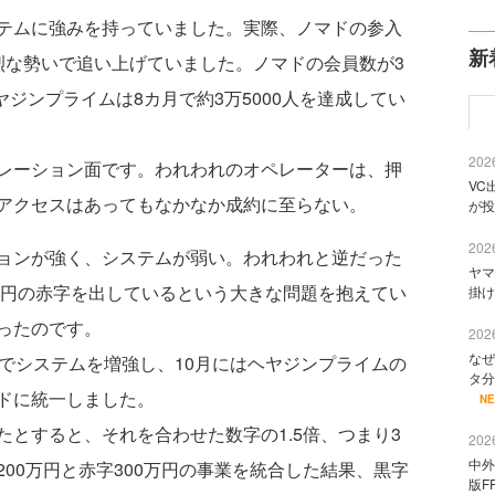
テムに強みを持っていました。実際、ノマドの参入
新
烈な勢いで追い上げていました。ノマドの会員数が3
ヤジンプライムは8カ月で約3万5000人を達成してい
2026
レーション面です。われわれのオペレーターは、押
VC
アクセスはあってもなかなか成約に至らない。
が投
2026
ョンが強く、システムが弱い。われわれと逆だった
ヤマ
万円の赤字を出しているという大きな問題を抱えてい
掛け
ったのです。
2026
なぜ
でシステムを増強し、10月にはヘヤジンプライムの
タ分
ドに統一しました。
N
とすると、それを合わせた数字の1.5倍、つまり3
2026
中外
00万円と赤字300万円の事業を統合した結果、黒字
版F