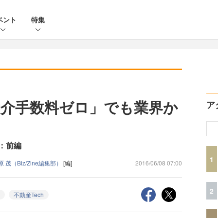
ベント
特集
介手数料ゼロ」でも業界か
ア
？
：前編
1
原 茂（Biz/Zine編集部）
[編]
2016/06/08 07:00
2
不動産Tech