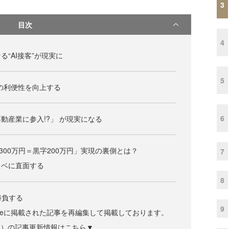
3
目次
4
“AI接客”が現実に
5
の利便性を向上する
6
動産業に参入!?」 が現実になる
300万円＝黒字200万円」実現の裏側とは？
7
カベに直面する
8
勝負する
9
lineに掲載された記事を再編集して掲載しております。
ズジン）の記事更新情報はこちら▼