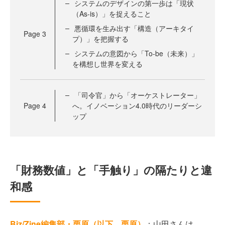
システムのデザインの第一歩は「現状
（As-is）」を捉えること
悪循環を生み出す「構造（アーキタイ
Page
3
プ）」を把握する
システムの意図から「To-be（未来）」
を構想し世界を変える
「司令官」から「オーケストレーター」
Page
4
へ。イノベーション4.0時代のリーダーシ
ップ
「財務数値」と「手触り」の隔たりと違
和感
Biz/Zine編集部・栗原（以下、栗原）
：山田さんは