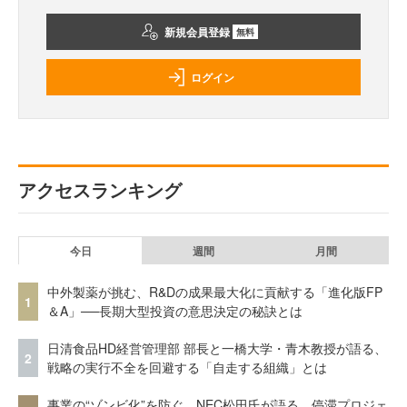
新規会員登録
無料
ログイン
アクセスランキング
今日
週間
月間
中外製薬が挑む、R&Dの成果最大化に貢献する「進化版FP
1
＆A」──長期大型投資の意思決定の秘訣とは
日清食品HD経営管理部 部長と一橋大学・青木教授が語る、
2
戦略の実行不全を回避する「自走する組織」とは
事業の“ゾンビ化”を防ぐ。NEC松田氏が語る、停滞プロジェ