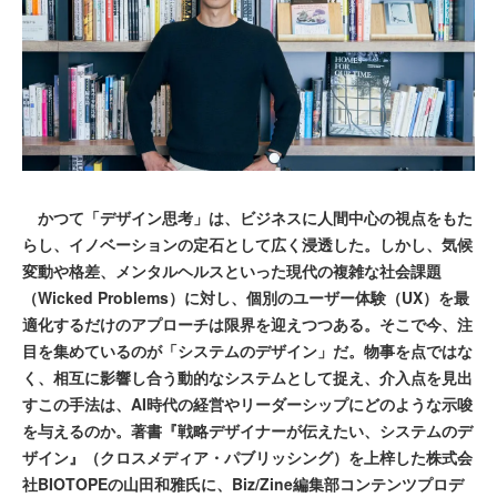
かつて「デザイン思考」は、ビジネスに人間中心の視点をもた
らし、イノベーションの定石として広く浸透した。しかし、気候
変動や格差、メンタルヘルスといった現代の複雑な社会課題
（Wicked Problems）に対し、個別のユーザー体験（UX）を最
適化するだけのアプローチは限界を迎えつつある。そこで今、注
目を集めているのが「システムのデザイン」だ。物事を点ではな
く、相互に影響し合う動的なシステムとして捉え、介入点を見出
すこの手法は、AI時代の経営やリーダーシップにどのような示唆
を与えるのか。著書『戦略デザイナーが伝えたい、システムのデ
ザイン』（クロスメディア・パブリッシング）を上梓した株式会
社BIOTOPEの山田和雅氏に、Biz/Zine編集部コンテンツプロデ