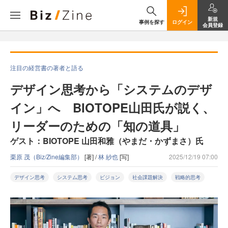
新規
事例を探す
ログイン
会員登録
注目の経営書の著者と語る
デザイン思考から「システムのデザ
イン」へ BIOTOPE山田氏が説く、
リーダーのための「知の道具」
ゲスト：BIOTOPE 山田和雅（やまだ・かずまさ）氏
栗原 茂（Biz/Zine編集部）
[著] /
林 紗也
[写]
2025/12/19 07:00
デザイン思考
システム思考
ビジョン
社会課題解決
戦略的思考