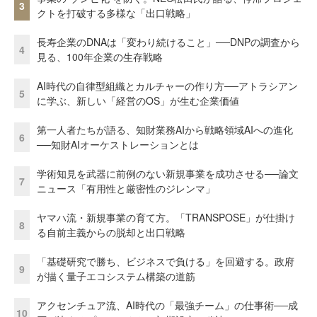
3
クトを打破する多様な「出口戦略」
長寿企業のDNAは「変わり続けること」──DNPの調査から
4
見る、100年企業の生存戦略
AI時代の自律型組織とカルチャーの作り方──アトラシアン
5
に学ぶ、新しい「経営のOS」が生む企業価値
第一人者たちが語る、知財業務AIから戦略領域AIへの進化
6
──知財AIオーケストレーションとは
学術知見を武器に前例のない新規事業を成功させる──論文
7
ニュース「有用性と厳密性のジレンマ」
ヤマハ流・新規事業の育て方。「TRANSPOSE」が仕掛け
8
る自前主義からの脱却と出口戦略
「基礎研究で勝ち、ビジネスで負ける」を回避する。政府
9
が描く量子エコシステム構築の道筋
アクセンチュア流、AI時代の「最強チーム」の仕事術──成
10