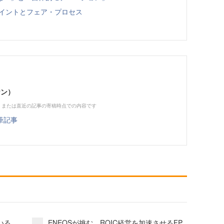
ポイントとフェア・プロセス
ケン）
、または直近の記事の寄稿時点での内容です
筆記事
いる
ENEOSが挑む、ROIC経営を加速させるFP