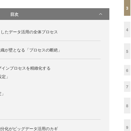
3
目次
4
スしたデータ活用の全体プロセス
組織が壁となる「プロセスの断絶」
5
ザインプロセスを精緻化する
6
設定」
7
定」
8
9
細分化がビッグデータ活用のカギ