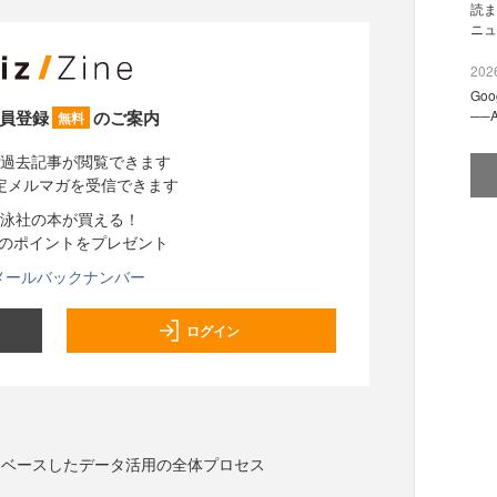
読ま
ニュ
2026
Go
員登録
のご案内
──
無料
過去記事が閲覧できます
定メルマガを受信できます
泳社の本が買える！
分のポイントをプレゼント
メールバックナンバー
ログイン
をベースしたデータ活用の全体プロセス