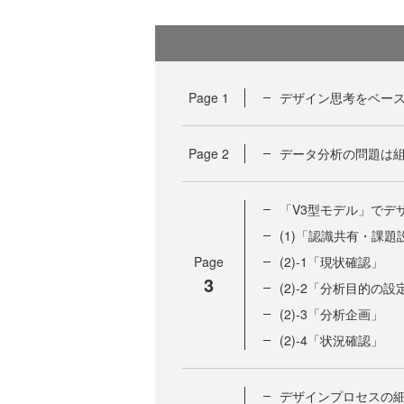
Page
1
デザイン思考をベー
Page
2
データ分析の問題は
「V3型モデル」でデ
(1)「認識共有・課題
Page
(2)-1「現状確認」
3
(2)-2「分析目的の設
(2)-3「分析企画」
(2)-4「状況確認」
デザインプロセスの