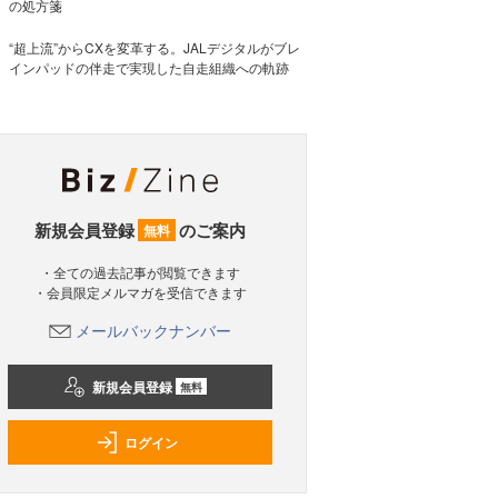
の処方箋
“超上流”からCXを変革する。JALデジタルがブレ
インパッドの伴走で実現した自走組織への軌跡
新規会員登録
のご案内
無料
・全ての過去記事が閲覧できます
・会員限定メルマガを受信できます
メールバックナンバー
新規会員登録
無料
ログイン