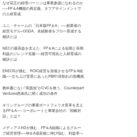
なぜ花王の経理パーソンは事業参謀になれるのか
──FP＆A機能の再定義、タフアサインメントで
の人材育成
ユニ・チャームの「日本版FP＆A」──創業者の
経営モデル×OODA、未経験者をプロへ育成する
秘訣とは
NECの最高益を支えた、FP＆Aによる短期と長期
利益のジレンマ克服──経営可視化と人材育成の
秘訣とは
ENEOSが挑む、ROIC経営を加速させるFP＆A組
織──立ち上げ背景にあったPBR1倍割れの危機感
教科書にない“実践知”がCVCを救う。Counterpart
Ventures西条氏に聞く成功の条件
キリングループの事業ポートフォリオ変革を支え
るFP＆A──コーポレートと事業会社の「戦略対
話」とは？
メディアスHDが挑む、FP＆A組織によるグルー
プ経営管理──M＆A成長後に伸び悩む、利益率へ