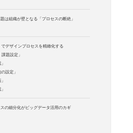
問題は組織が壁となる「プロセスの断絶」
」でデザインプロセスを精緻化する
有・課題設定」
認」
目的の設定」
画」
認」
セスの細分化がビッグデータ活用のカギ