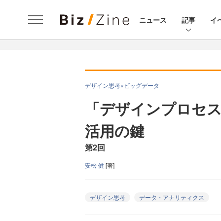
ニュース
記事
イ
デザイン思考×ビッグデータ
「デザインプロセ
活用の鍵
第2回
安松 健
[著]
デザイン思考
データ・アナリティクス