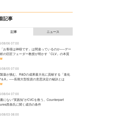
着記事
記事
ニュース
/08/06 07:00
「お客様は神様です」は間違っているのか──デー
析の巨匠フェーダー教授が明かす「CLV」の本質
EW
/08/05 07:00
製薬が挑む、R&Dの成果最大化に貢献する「進化
P＆A」──長期大型投資の意思決定の秘訣とは
EW
/08/04 07:00
書にない“実践知”がCVCを救う。Counterpart
ntures西条氏に聞く成功の条件
/08/03 08:00