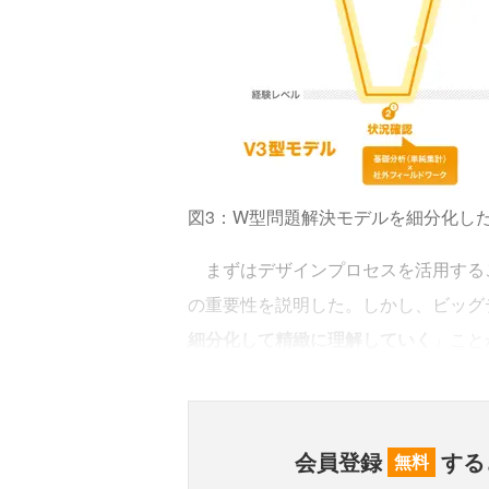
図3：W型問題解決モデルを細分化した
まずはデザインプロセスを活用する
の重要性を説明した。しかし、ビッグ
細分化して精緻に理解していく
」こと
会員登録
する
無料