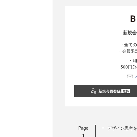
新規会
・全ての
・会員限
・翔
500円
新規会員登録
無料
Page
デザイン思考
1