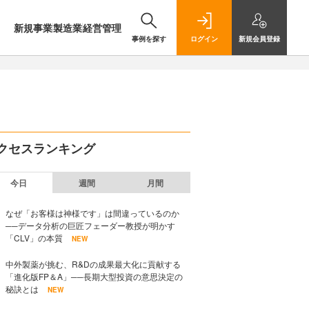
新規事業
製造業
経営管理
事例を探す
ログイン
新規
会員登録
クセスランキング
今日
週間
月間
なぜ「お客様は神様です」は間違っているのか
──データ分析の巨匠フェーダー教授が明かす
「CLV」の本質
NEW
中外製薬が挑む、R&Dの成果最大化に貢献する
「進化版FP＆A」──長期大型投資の意思決定の
秘訣とは
NEW