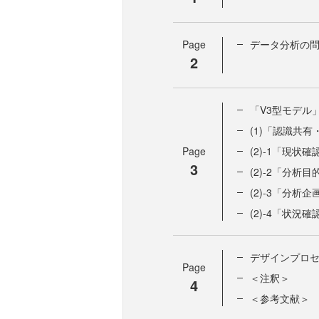
Page
データ分析の
2
「V3型モデル
(1)「認識共
Page
(2)-1「現状確
3
(2)-2「分析
(2)-3「分析企
(2)-4「状況確
デザインプロ
Page
＜注釈＞
4
＜参考文献＞