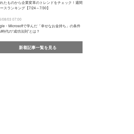
れたものから企業変革のトレンドをチェック！週間
ースランキング【7/24～7/30】
/08/03 07:00
ogle・Microsoftで学んだ「幸せなお金持ち」の条件
AI時代の“成功法則”とは？
新着記事一覧を見る