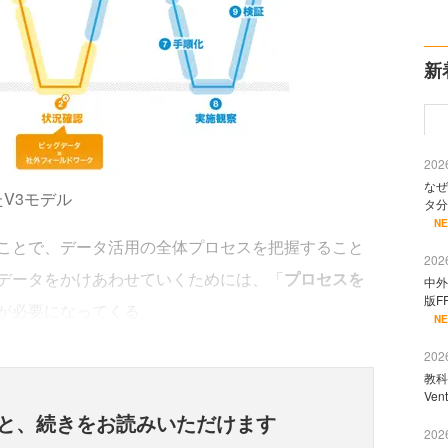
新
2026
なぜ
V3モデル
タ分
N
ことで、データ活用の全体プロセスを把握すること
2026
データをかけあわせていくためには、「
プロセスを
中外
版F
が必要になってくる。
N
2026
教科
Ve
と、
続きをお読みいただけます
2026