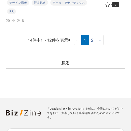
デザイン思考
競争戦略
データ・アナリティクス
0
PR
2014/12/18
«
1
2
»
14件中1～12件を表示
戻る
「Leadership ☓ Innovation」を軸に、企業においてビジネ
スを創出、変革していく事業開発者のためのメディアで
す。