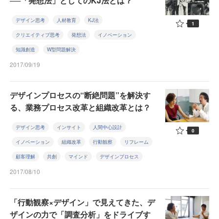
──「発想法」としてのKJ法とは？
デザイン思考
人材教育
KJ法
1
クリエイティブ思考
発想法
イノベーション
知識創造
W型問題解決
2017/09/19
デザインプロセスの“断絶問題”を解決す
る、業務プロセス改革と組織改革とは？
デザイン思考
インサイト
人間中心設計
0
イノベーション
組織改革
行動観察
リフレーム
顧客理解
共創
マインド
デザインプロセス
2017/08/10
「行動観察×デザイン」で見えてきた、デ
ザインの力で「調査分析」をドライブす