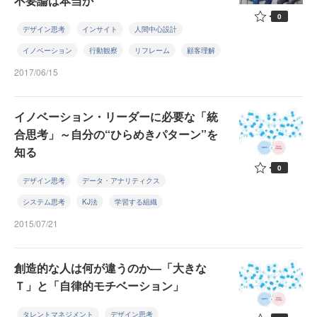
不要論は本当か
0
デザイン思考
インサイト
人間中心設計
イノベーション
行動観察
リフレーム
顧客理解
2017/06/15
イノベーション・リーダーに必要な「統
合思考」～自分の“ひらめきパターン”を
知る
0
デザイン思考
データ・アナリティクス
システム思考
KJ法
学習する組織
2015/07/21
創造的な人は何が違うのか―「大きな
Ｔ」と「自律的モチベーション」
タレントマネジメント
デザイン思考