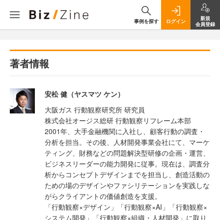
新規
事例を探す
ログイン
会員登録
著者情報
安松 健（ヤスマツ ケン）
大阪ガス 行動観察研究所 研究員
株式会社オージス総研 行動観察リフレーム本部
2001年、大手金融機関に入社し、顧客行動の調査・
分析を担当。その後、人材開発事業会社にて、マーケ
ティング、財務などの問題解決型研修の企画・運営、
ビジネスリーダーの能力開発に従事。現在は、調査分
析からコンセプトデザインまでを担当し、創造活動の
ための場のデザインやファシリテーションを実践しな
がらクライアントの価値創造を支援。
「行動観察×デザイン」「行動観察×AI」「行動観察×
システム開発」「行動観察×組織・人材開発」に取り