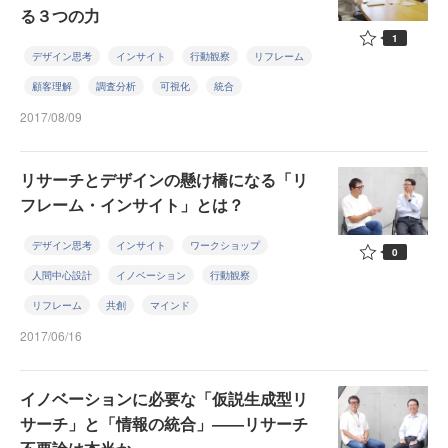
る３つの力
1
デザイン思考
インサイト
行動観察
リフレーム
顧客理解
調査分析
可視化
統合
2017/08/09
リサーチとデザインの懸け橋になる「リ
フレーム・インサイト」とは？
デザイン思考
インサイト
ワークショップ
0
人間中心設計
イノベーション
行動観察
リフレーム
共創
マインド
2017/06/16
イノベーションに必要な「仮説生成型リ
サーチ」と「情報の統合」――リサーチ