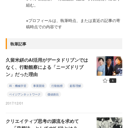
組む。
※プロフィールは、執筆時点、または直近の記事の寄
稿時点での内容です
執筆記事
久留米絣のAI活用がデータドリブンでは
なく、行動観察による「ニーズドリブ
ン」だった理由
1
AI・機械学習
事業開発
行動観察
顧客理解
ベイジアンネットワーク
価値創出
2017/12/01
クリエイティブ思考の源流を求めて