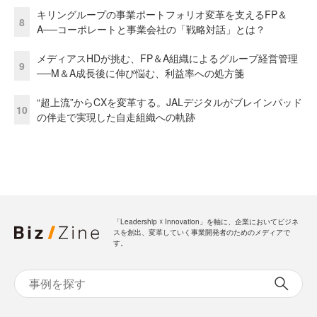
キリングループの事業ポートフォリオ変革を支えるFP＆
8
A──コーポレートと事業会社の「戦略対話」とは？
メディアスHDが挑む、FP＆A組織によるグループ経営管理
9
──M＆A成長後に伸び悩む、利益率への処方箋
“超上流”からCXを変革する。JALデジタルがブレインパッド
10
の伴走で実現した自走組織への軌跡
「Leadership ☓ Innovation」を軸に、企業においてビジネ
スを創出、変革していく事業開発者のためのメディアで
す。