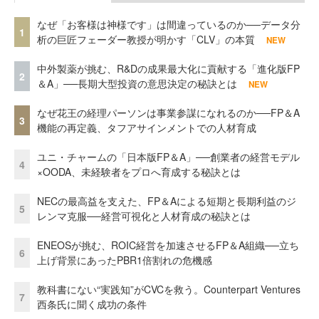
なぜ「お客様は神様です」は間違っているのか──データ分
1
析の巨匠フェーダー教授が明かす「CLV」の本質
NEW
中外製薬が挑む、R&Dの成果最大化に貢献する「進化版FP
2
＆A」──長期大型投資の意思決定の秘訣とは
NEW
なぜ花王の経理パーソンは事業参謀になれるのか──FP＆A
3
機能の再定義、タフアサインメントでの人材育成
ユニ・チャームの「日本版FP＆A」──創業者の経営モデル
4
×OODA、未経験者をプロへ育成する秘訣とは
NECの最高益を支えた、FP＆Aによる短期と長期利益のジ
5
レンマ克服──経営可視化と人材育成の秘訣とは
ENEOSが挑む、ROIC経営を加速させるFP＆A組織──立ち
6
上げ背景にあったPBR1倍割れの危機感
教科書にない“実践知”がCVCを救う。Counterpart Ventures
7
西条氏に聞く成功の条件