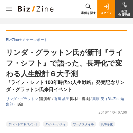
新規
事例を探す
ログイン
会員登録
Biz/Zineセミナーレポート
リンダ・グラットン氏が新刊『ライ
フ・シフト』で語った、長寿化で変
わる人生設計６大予測
『ライフ・シフト 100年時代の人生戦略』発売記念リン
ダ・グラットン氏来日イベント
リンダ・グラットン
[講演者] /
有須 晶子
[取材・構成] /
栗原 茂（Biz/Zine編
集部）
[編]
2016/11/04 07:00
タレントマネジメント
ダイバーシティ
ワークスタイル
長寿命化