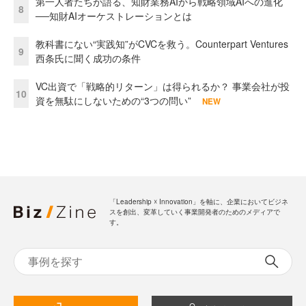
第一人者たちが語る、知財業務AIから戦略領域AIへの進化
8
──知財AIオーケストレーションとは
教科書にない“実践知”がCVCを救う。Counterpart Ventures
9
西条氏に聞く成功の条件
VC出資で「戦略的リターン」は得られるか？ 事業会社が投
10
資を無駄にしないための“3つの問い”
NEW
「Leadership ☓ Innovation」を軸に、企業においてビジネ
スを創出、変革していく事業開発者のためのメディアで
す。