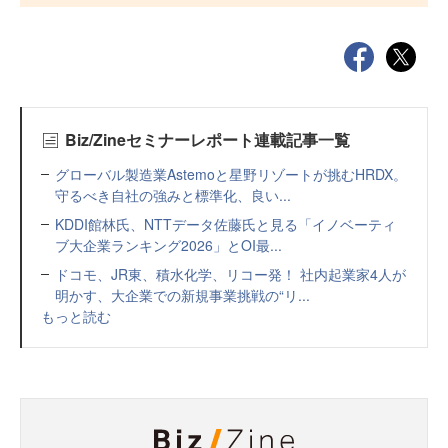
Biz/Zineセミナーレポート連載記事一覧
グローバル製造業Astemoと星野リゾートが挑むHRDX。
守るべき自社の強みと標準化、良い...
KDDI館林氏、NTTデータ佐藤氏と見る「イノベーティ
ブ大企業ランキング2026」とOI最...
ドコモ、JR東、積水化学、リコー発！ 社内起業家4人が
明かす、大企業での新規事業挑戦の“リ...
もっと読む