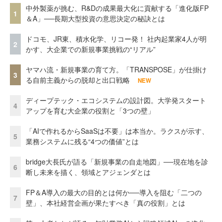
中外製薬が挑む、R&Dの成果最大化に貢献する「進化版FP
1
＆A」──長期大型投資の意思決定の秘訣とは
ドコモ、JR東、積水化学、リコー発！ 社内起業家4人が明
2
かす、大企業での新規事業挑戦の“リアル”
ヤマハ流・新規事業の育て方。「TRANSPOSE」が仕掛け
3
る自前主義からの脱却と出口戦略
NEW
ディープテック・エコシステムの設計図。大学発スタート
4
アップを育む大企業の役割と「3つの壁」
「AIで作れるからSaaSは不要」は本当か。ラクスが示す、
5
業務システムに残る“4つの価値”とは
bridge大長氏が語る「新規事業の自走地図」──現在地を診
6
断し未来を描く、領域とアジェンダとは
FP＆A導入の最大の目的とは何か──導入を阻む「二つの
7
壁」、本社経営企画が果たすべき「真の役割」とは