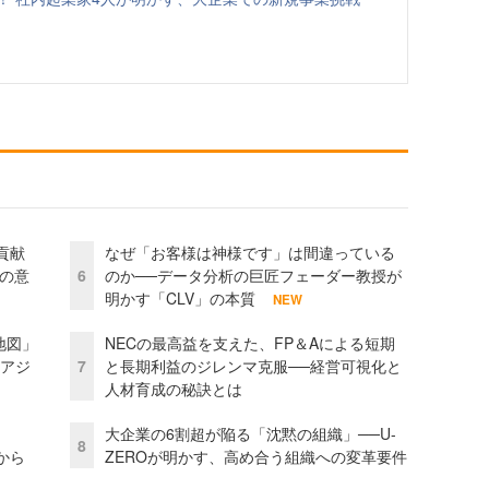
貢献
なぜ「お客様は神様です」は間違っている
資の意
6
のか──データ分析の巨匠フェーダー教授が
明かす「CLV」の本質
NEW
地図」
NECの最高益を支えた、FP＆Aによる短期
とアジ
7
と長期利益のジレンマ克服──経営可視化と
人材育成の秘訣とは
大企業の6割超が陥る「沈黙の組織」──U-
8
から
ZEROが明かす、高め合う組織への変革要件