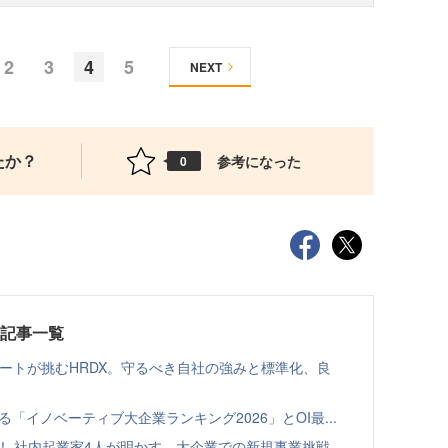
2
3
4
5
NEXT
たか？
参考になった
0
載記事一覧
ゾートが挑むHRDX。守るべき自社の強みと標準化、良
る「イノベーティブ大企業ランキング2026」とOI最...
！ 社内起業家4人が明かす、大企業での新規事業挑戦