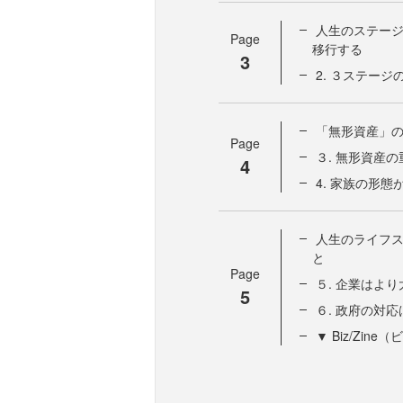
人生のステージ
Page
移行する
3
2. ３ステー
「無形資産」
Page
３. 無形資産
4
4. 家族の形態
人生のライフ
と
Page
５. 企業はよ
5
６. 政府の対
▼ Biz/Zi