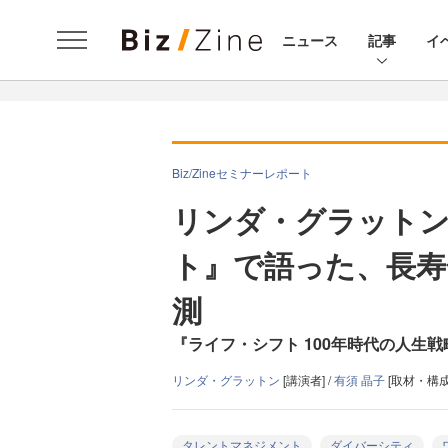
ニュース
記事
イ
Biz/Zineセミナーレポート
リンダ・グラット
ト』で語った、長寿
測
『ライフ・シフト 100年時代の人生
リンダ・グラットン
[講演者] /
有須 晶子
[取材・構成]
タレントマネジメント
ダイバーシティ