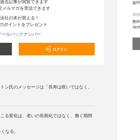
過去記事が閲覧できます
版F
定メルマガを受信できます
2026
泳社の本が買える！
教科
分のポイントをプレゼント
Ve
メールバックナンバー
ログイン
ットン氏のメッセージは「長寿は呪いではなく、
起こる変化は、老いの長期化ではなく、働く期間
長くなる。