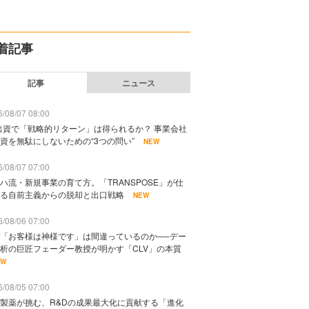
着記事
記事
ニュース
/08/07 08:00
出資で「戦略的リターン」は得られるか？ 事業会社
資を無駄にしないための“3つの問い”
NEW
/08/07 07:00
ハ流・新規事業の育て方。「TRANSPOSE」が仕
る自前主義からの脱却と出口戦略
NEW
/08/06 07:00
「お客様は神様です」は間違っているのか──デー
析の巨匠フェーダー教授が明かす「CLV」の本質
EW
/08/05 07:00
製薬が挑む、R&Dの成果最大化に貢献する「進化