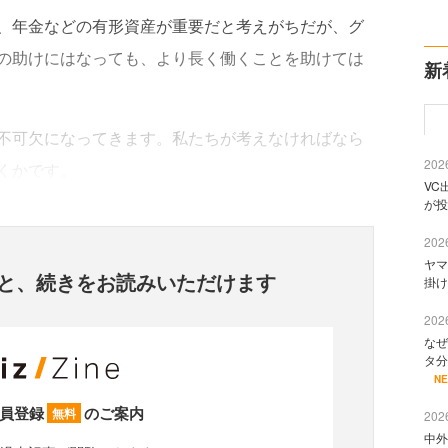
、年金などの有形資産が重要だと考えがちだが、グ
の助けにはなっても、より長く働くことを助けては
新
不可欠になってきます。私たちが考えなければなら
2026
くかです。
VC
が投
2026
ヤマ
と、
続きをお読みいただけます
掛け
2026
なぜ
タ分
N
員登録
のご案内
無料
2026
中外