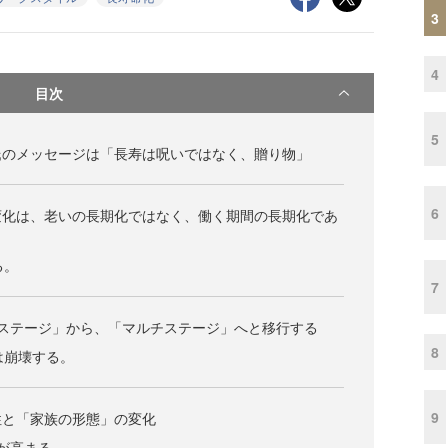
3
4
目次
5
氏のメッセージは「長寿は呪いではなく、贈り物」
6
変化は、老いの長期化ではなく、働く期間の長期化であ
る。
7
3ステージ」から、「マルチステージ」へと移行する
8
は崩壊する。
9
性と「家族の形態」の変化
性が高まる。