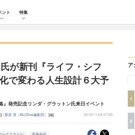
ベント
特集
ン氏が新刊『ライフ・シフ
ア
化で変わる人生設計６大予
1
戦略』発売記念リンダ・グラットン氏来日イベント
 /
栗原 茂（Biz/Zine編集部）
[編]
2016/11/04 07:00
2
ワークスタイル
長寿命化