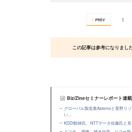
1
PREV
この記事は参考になりまし
Biz/Zineセミナーレポート連
グローバル製造業Astemoと星野リ
い...
KDDI館林氏、NTTデータ佐藤氏と見
ドコモ、JR東、積水化学、リコー発