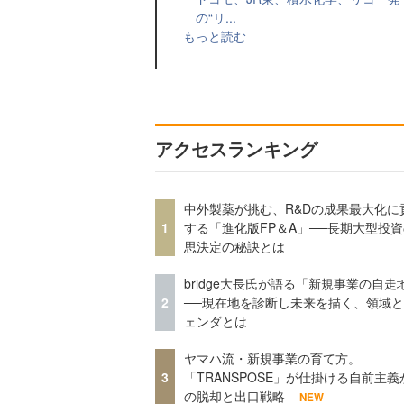
の“リ...
もっと読む
アクセスランキング
中外製薬が挑む、R&Dの成果最大化に
1
する「進化版FP＆A」──長期大型投
思決定の秘訣とは
bridge大長氏が語る「新規事業の自走
2
──現在地を診断し未来を描く、領域
ェンダとは
ヤマハ流・新規事業の育て方。
3
「TRANSPOSE」が仕掛ける自前主義
の脱却と出口戦略
NEW