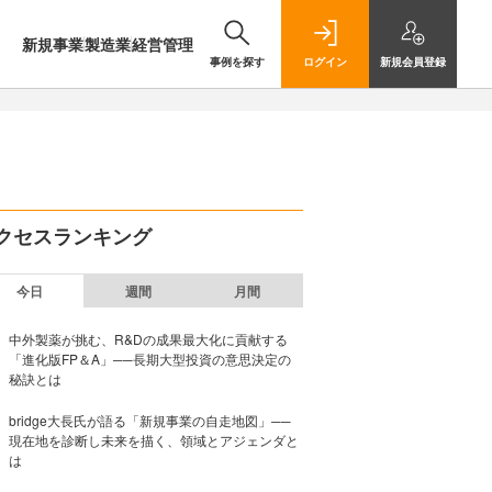
新規事業
製造業
経営管理
事例を探す
ログイン
新規
会員登録
クセスランキング
今日
週間
月間
中外製薬が挑む、R&Dの成果最大化に貢献する
「進化版FP＆A」──長期大型投資の意思決定の
秘訣とは
bridge大長氏が語る「新規事業の自走地図」──
現在地を診断し未来を描く、領域とアジェンダと
は