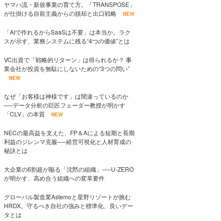
ヤマハ流・新規事業の育て方。「TRANSPOSE」
が仕掛ける自前主義からの脱却と出口戦略
NEW
「AIで作れるからSaaSは不要」は本当か。ラク
スが示す、業務システムに残る“4つの価値”とは
VC出資で「戦略的リターン」は得られるか？ 事
業会社が投資を無駄にしないための“3つの問い”
NEW
なぜ「お客様は神様です」は間違っているのか
──データ分析の巨匠フェーダー教授が明かす
「CLV」の本質
NEW
NECの最高益を支えた、FP＆Aによる短期と長期
利益のジレンマ克服──経営可視化と人材育成の
秘訣とは
大企業の6割超が陥る「沈黙の組織」──U-ZERO
が明かす、高め合う組織への変革要件
グローバル製造業Astemoと星野リゾートが挑む
HRDX。守るべき自社の強みと標準化、良いデー
タとは