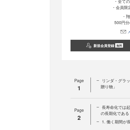
・全ての
・会員限
・翔
500円
新規会員登録
無料
Page
リンダ・グラ
1
贈り物」
長寿命化では
Page
の長期化である
2
1. 働く期間が