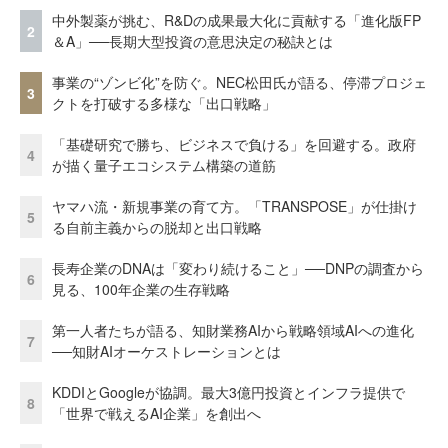
中外製薬が挑む、R&Dの成果最大化に貢献する「進化版FP
2
＆A」──長期大型投資の意思決定の秘訣とは
事業の“ゾンビ化”を防ぐ。NEC松田氏が語る、停滞プロジェ
3
クトを打破する多様な「出口戦略」
「基礎研究で勝ち、ビジネスで負ける」を回避する。政府
4
が描く量子エコシステム構築の道筋
ヤマハ流・新規事業の育て方。「TRANSPOSE」が仕掛け
5
る自前主義からの脱却と出口戦略
長寿企業のDNAは「変わり続けること」──DNPの調査から
6
見る、100年企業の生存戦略
第一人者たちが語る、知財業務AIから戦略領域AIへの進化
7
──知財AIオーケストレーションとは
KDDIとGoogleが協調。最大3億円投資とインフラ提供で
8
「世界で戦えるAI企業」を創出へ