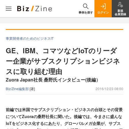
新規
事例を探す
ログイン
会員登録
事業開発者のためのビジネスIT
GE、IBM、コマツなどIoTのリーダ
ー企業がサブスクリプションビジネ
スに取り組む理由
Zuora Japan社長 桑野氏インタビュー(後編）
Biz/Zine編集部
[著]
2016/12/23 08:00
前編では米国でサブスクリプション・ビジネスの台頭とその背景
についてZuoraの桑野社長に聞いた。後編では、今まさに盛んな
IoTをビジネス化するにあたり、グローバルメガ企業が、サブス