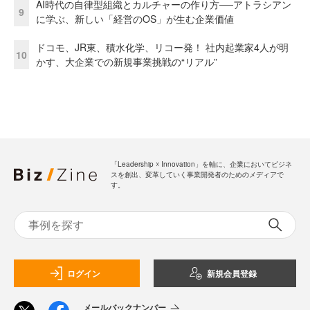
AI時代の自律型組織とカルチャーの作り方──アトラシアン
9
に学ぶ、新しい「経営のOS」が生む企業価値
ドコモ、JR東、積水化学、リコー発！ 社内起業家4人が明
10
かす、大企業での新規事業挑戦の“リアル”
「Leadership ☓ Innovation」を軸に、企業においてビジネ
スを創出、変革していく事業開発者のためのメディアで
す。
ログイン
新規会員登録
メールバックナンバー