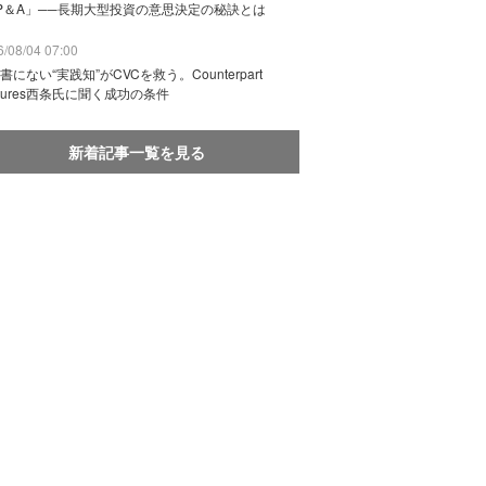
P＆A」──長期大型投資の意思決定の秘訣とは
/08/04 07:00
書にない“実践知”がCVCを救う。Counterpart
ntures西条氏に聞く成功の条件
新着記事一覧を見る