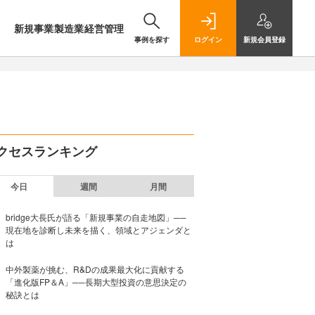
新規事業
製造業
経営管理
事例を探す
ログイン
新規
会員登録
クセスランキング
今日
週間
月間
bridge大長氏が語る「新規事業の自走地図」──
現在地を診断し未来を描く、領域とアジェンダと
は
中外製薬が挑む、R&Dの成果最大化に貢献する
「進化版FP＆A」──長期大型投資の意思決定の
秘訣とは