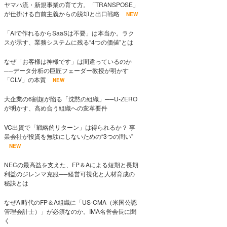
ヤマハ流・新規事業の育て方。「TRANSPOSE」
が仕掛ける自前主義からの脱却と出口戦略
NEW
「AIで作れるからSaaSは不要」は本当か。ラク
スが示す、業務システムに残る“4つの価値”とは
なぜ「お客様は神様です」は間違っているのか
──データ分析の巨匠フェーダー教授が明かす
「CLV」の本質
NEW
大企業の6割超が陥る「沈黙の組織」──U-ZERO
が明かす、高め合う組織への変革要件
VC出資で「戦略的リターン」は得られるか？ 事
業会社が投資を無駄にしないための“3つの問い”
NEW
NECの最高益を支えた、FP＆Aによる短期と長期
利益のジレンマ克服──経営可視化と人材育成の
秘訣とは
なぜAI時代のFP＆A組織に「US-CMA（米国公認
管理会計士）」が必須なのか。IMA名誉会長に聞
く