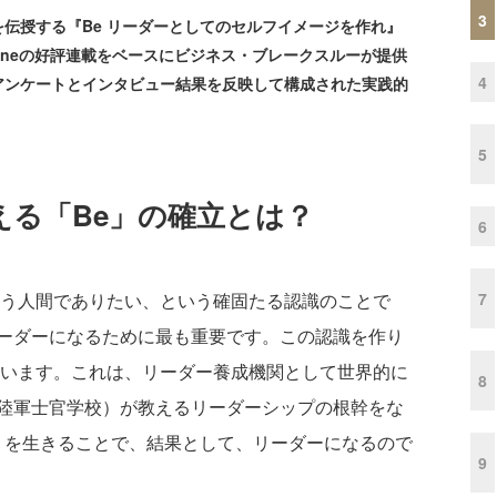
3
伝授する『Be リーダーとしてのセルフイメージを作れ』
Zineの好評連載をベースにビジネス・ブレークスルーが提供
4
アンケートとインタビュー結果を反映して構成された実践的
5
える「Be」の確立とは？
6
7
いう人間でありたい、という確固たる認識のことで
ーダーになるために最も重要です。この認識を作り
言います。これは、リーダー養成機関として世界的に
8
陸軍士官学校）が教えるリーダーシップの根幹をな
e」を生きることで、結果として、リーダーになるので
9