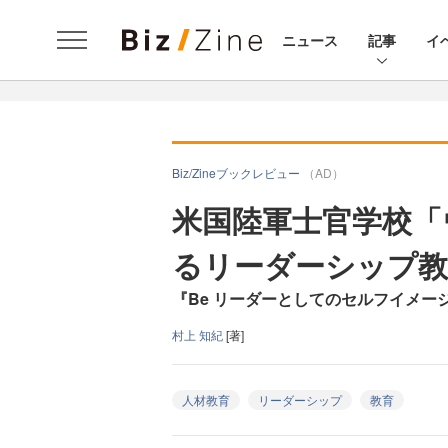
ニュース
記事
イ
Biz/Zineブックレビュー
（AD）
米国陸軍士官学校「
るリーダーシップ教
『Be リーダーとしてのセルフイメー
村上 知紀
[著]
人材教育
リーダーシップ
教育