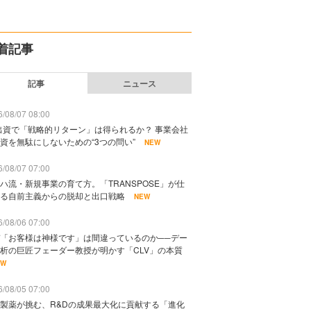
着記事
記事
ニュース
/08/07 08:00
出資で「戦略的リターン」は得られるか？ 事業会社
資を無駄にしないための“3つの問い”
NEW
/08/07 07:00
ハ流・新規事業の育て方。「TRANSPOSE」が仕
る自前主義からの脱却と出口戦略
NEW
/08/06 07:00
「お客様は神様です」は間違っているのか──デー
析の巨匠フェーダー教授が明かす「CLV」の本質
EW
/08/05 07:00
製薬が挑む、R&Dの成果最大化に貢献する「進化