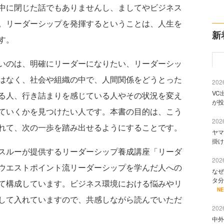
中に閉じた話でもありませんし、ましてやビジネス
。リーダーシップを発揮するということは、人生を
新
す。
いのは、明確にリーダーになりたい、リーダーシッ
はなく、社会や組織の中で、人間関係をどうとった
2026
VC
る人、行き詰まりを感じている人やその状況を変え
が投
ていくかを見つけたい人です。本書の目的は、こう
2026
れて、次の一歩を踏み出せるようにすることです。
ヤマ
掛け
スルーが提供するリーダーシップ養成講座「リーダ
2026
ウエストポイント流リーダーシップを学んだ人への
なぜ
タ分
て構成しています。ビジネス環境における悩みやリ
N
して入れていますので、共感しながら読んでいただ
2026
中外