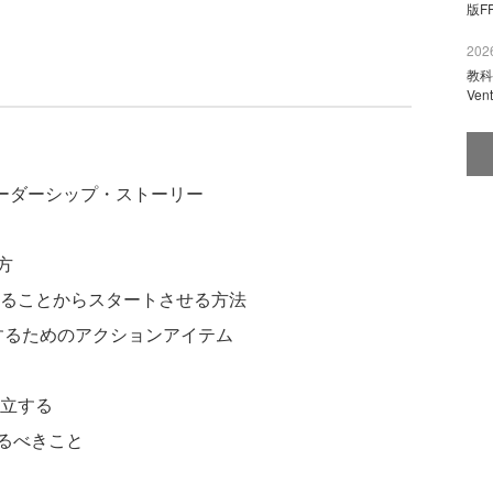
版F
2026
教科
Ve
リーダーシップ・ストーリー
方
知ることからスタートさせる方法
するためのアクションアイテム
確立する
るべきこと