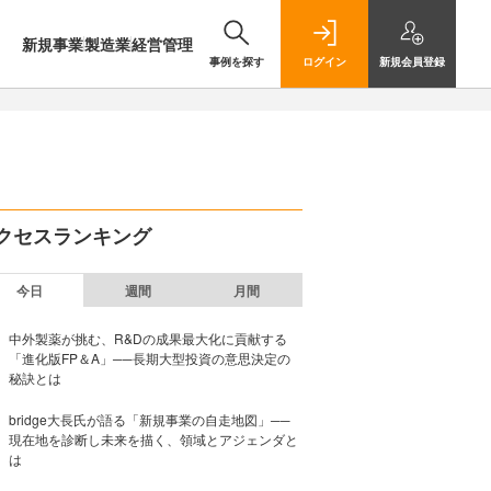
新規事業
製造業
経営管理
事例を探す
ログイン
新規
会員登録
クセスランキング
今日
週間
月間
中外製薬が挑む、R&Dの成果最大化に貢献する
「進化版FP＆A」──長期大型投資の意思決定の
秘訣とは
bridge大長氏が語る「新規事業の自走地図」──
現在地を診断し未来を描く、領域とアジェンダと
は