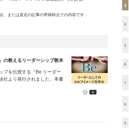
3
時点、または直近の記事の寄稿時点での内容です
4
5
」の教えるリーダーシップ教本
6
プを伝授する『Be リーダー
泳社より発行されました。本書
7
0
8
9