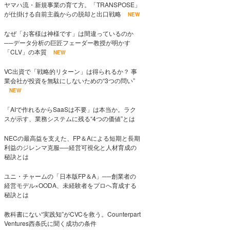
ヤマハ流・新規事業の育て方。「TRANSPOSE」
が仕掛ける自前主義からの脱却と出口戦略
NEW
なぜ「お客様は神様です」は間違っているのか
──データ分析の巨匠フェーダー教授が明かす
「CLV」の本質
NEW
VC出資で「戦略的リターン」は得られるか？ 事
業会社が投資を無駄にしないための“3つの問い”
NEW
「AIで作れるからSaaSは不要」は本当か。ラク
スが示す、業務システムに残る“4つの価値”とは
NECの最高益を支えた、FP＆Aによる短期と長期
利益のジレンマ克服──経営可視化と人材育成の
秘訣とは
ユニ・チャームの「日本版FP＆A」──創業者の
経営モデル×OODA、未経験者をプロへ育成する
秘訣とは
教科書にない“実践知”がCVCを救う。Counterpart
Ventures西条氏に聞く成功の条件