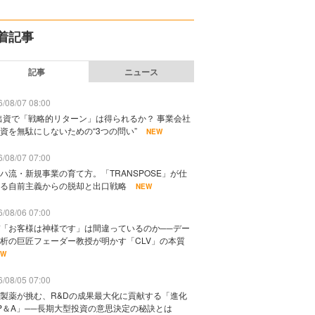
着記事
記事
ニュース
/08/07 08:00
出資で「戦略的リターン」は得られるか？ 事業会社
資を無駄にしないための“3つの問い”
NEW
/08/07 07:00
ハ流・新規事業の育て方。「TRANSPOSE」が仕
る自前主義からの脱却と出口戦略
NEW
/08/06 07:00
「お客様は神様です」は間違っているのか──デー
析の巨匠フェーダー教授が明かす「CLV」の本質
EW
/08/05 07:00
製薬が挑む、R&Dの成果最大化に貢献する「進化
P＆A」──長期大型投資の意思決定の秘訣とは