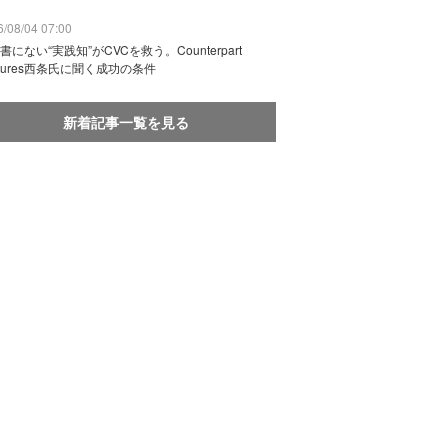
/08/04 07:00
書にない“実践知”がCVCを救う。Counterpart
ntures西条氏に聞く成功の条件
新着記事一覧を見る