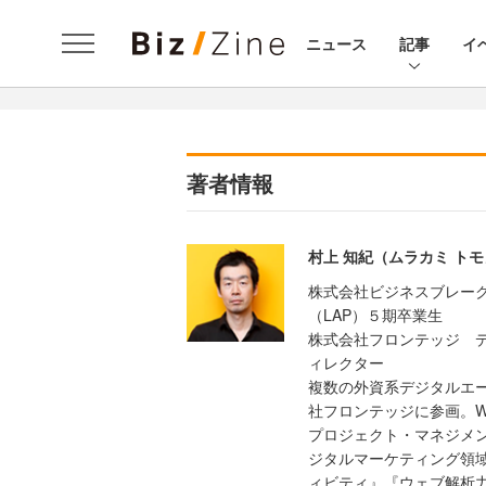
ニュース
記事
イ
著者情報
村上 知紀（ムラカミ ト
株式会社ビジネスブレー
（LAP）５期卒業生
株式会社フロンテッジ デ
ィレクター
複数の外資系デジタルエー
社フロンテッジに参画。
プロジェクト・マネジメ
ジタルマーケティング領
ィビティ』『ウェブ解析力