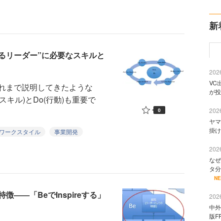
新
あるリーダー”に必要なスキルと
2026
VC
れまで説明してきたような
が投
スキル)とDo(行動)も重要で
2026
0
ヤマ
掛け
ワークスタイル
事業開発
2026
なぜ
タ分
N
――「BeでInspireする」
2026
中外
版F