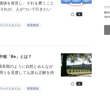
価値を発見し、それを磨くこと
2026
てそれが、人がついて行きたい
教科
0
Ve
ワークスタイル
事業開発
中核「Be」とは？
成長期のように自然とみんなが
周りを見渡しても誰も正解を持
0
ワークスタイル
事業開発