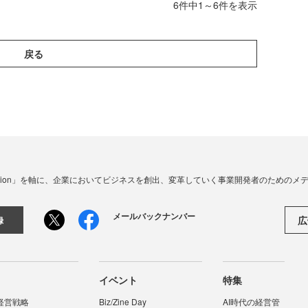
6件中1～6件を表示
戻る
☓ Innovation」を軸に、企業においてビジネスを創出、変革していく事業開発者のための
メールバックナンバー
広
録
イベント
特集
経営戦略
Biz/Zine Day
AI時代の経営管