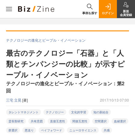
新規
事例を探す
ログイン
会員登録
テクノロジーの進化とピープル・イノベーション
最古のテクノロジー「石器」と「人
類とチンパンジーの比較」が示すピ
ープル・イノベーション
テクノロジーの進化とピープル・イノベーション：第2
回
三宅 立晃
[著]
2017/10/13 07:00
タレントマネジメント
テクノロジー
文化的学習
知の新結合
霊長類研究
共有意図
直接互恵性
間接互恵性
空間選択
血縁選択
群選択
恩送り
ペイフォワード
ニューロサイエンス
共感