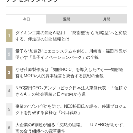
今日
週間
月間
ダイキン工業の知財AI活用──“防衛型”から“戦略型”へと変貌
1
する、伴走型の知財組織とは
量子を“加速器”にエコシステムを創る。川崎市・福田市長が
2
明かす「量子イノベーションパーク」の全貌
なぜ荏原製作所は「知財ROIC」を導入したのか──知財経
3
営をMOTや人的資本経営と統合する挑戦の全貌
NEC森田CEO×アンソロピック日本法人東條代表：「信頼で
4
きるAI」の社会実装と日本の向かう道
事業の“ゾンビ化”を防ぐ。NEC松田氏が語る、停滞プロジェ
5
クトを打破する多様な「出口戦略」
大企業の6割超が陥る「沈黙の組織」──U-ZEROが明かす、
6
高め合う組織への変革要件