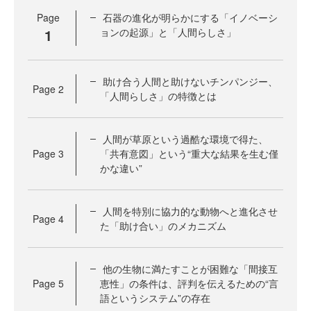
Page
石器の進化が明らかにする「イノベーシ
1
ョンの起源」と「人間らしさ」
助け合う人間と助けないチンパンジー、
Page
2
「人間らしさ」の特徴とは
人間が草原という過酷な環境で得た、
Page
3
「共有意図」という“重大な結果を生む僅
かな違い”
人間を特別に協力的な動物へと進化させ
Page
4
た「助け合い」のメカニズム
他の生物に満たすことが困難な「間接互
Page
5
恵性」の条件は、評判を伝えるための“言
語というシステム”の存在