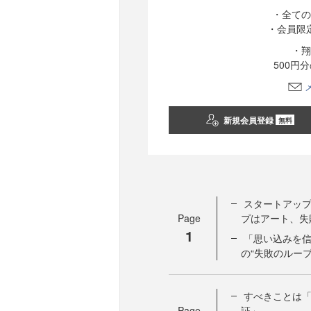
・全ての
・会員限
・翔
500円
新規会員登録
無料
スタートアップ
Page
プはアート、失
1
「思い込みを
の“失敗のループ
すべきことは
Page
証」