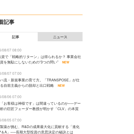
着記事
記事
ニュース
/08/07 08:00
出資で「戦略的リターン」は得られるか？ 事業会社
資を無駄にしないための“3つの問い”
NEW
/08/07 07:00
ハ流・新規事業の育て方。「TRANSPOSE」が仕
る自前主義からの脱却と出口戦略
NEW
/08/06 07:00
「お客様は神様です」は間違っているのか──デー
析の巨匠フェーダー教授が明かす「CLV」の本質
/08/05 07:00
製薬が挑む、R&Dの成果最大化に貢献する「進化
P＆A」──長期大型投資の意思決定の秘訣とは