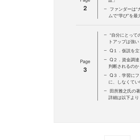
2
ファンダーは“
ムで“学び”を最
“自分にとって
トアップは強い
Q１．仮説を
Q２．資金調
Page
判断されるのか
3
Q３．学習に
に、しなくてい
田所雅之氏の著
詳細は以下より