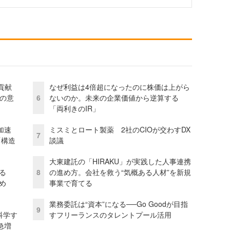
貢献
なぜ利益は4倍超になったのに株価は上がら
資の意
6
ないのか。未来の企業価値から逆算する
「両利きのIR」
加速
ミスミとロート製薬 2社のCIOが交わすDX
7
「構造
談議
大東建託の「HIRAKU」が実践した人事連携
る
8
の進め方。会社を救う“気概ある人材”を新規
め
事業で育てる
業務委託は“資本”になる──Go Goodが目指
9
科学す
すフリーランスのタレントプール活用
急増