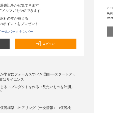
過去記事が閲覧できます
2026
定メルマガを受信できます
教科
泳社の本が買える！
Ve
分のポイントをプレゼント
メールバックナンバー
ログイン
が学習にフォーカスすべき理由──スタートアッ
敗はサイエンス
信じる→プロダクトを作る→見たいものを計測」
”
「仮説構築→ヒアリング（一次情報）→仮説検