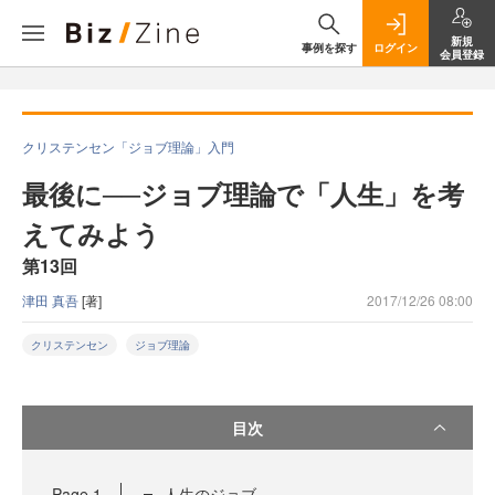
新規
事例を探す
ログイン
会員登録
クリステンセン「ジョブ理論」入門
最後に──ジョブ理論で「人生」を考
えてみよう
第13回
津田 真吾
[著]
2017/12/26 08:00
クリステンセン
ジョブ理論
目次
Page
1
人生のジョブ