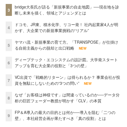
bridge大長氏が語る「新規事業の自走地図」──現在地を診
3
断し未来を描く、領域とアジェンダとは
ドコモ、JR東、積水化学、リコー発！ 社内起業家4人が明
4
かす、大企業での新規事業挑戦の“リアル”
ヤマハ流・新規事業の育て方。「TRANSPOSE」が仕掛け
5
る自前主義からの脱却と出口戦略
NEW
ディープテック・エコシステムの設計図。大学発スタート
6
アップを育む大企業の役割と「3つの壁」
VC出資で「戦略的リターン」は得られるか？ 事業会社が投
7
資を無駄にしないための“3つの問い”
NEW
なぜ「お客様は神様です」は間違っているのか──データ分
8
析の巨匠フェーダー教授が明かす「CLV」の本質
FP＆A導入の最大の目的とは何か──導入を阻む「二つの
9
壁」、本社経営企画が果たすべき「真の役割」とは