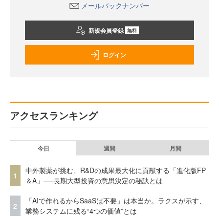
メールバックナンバー
新規会員登録
無料
ログイン
アクセスランキング
今日
週間
月間
中外製薬が挑む、R&Dの成果最大化に貢献する「進化版FP
1
＆A」──長期大型投資の意思決定の秘訣とは
「AIで作れるからSaaSは不要」は本当か。ラクスが示す、
2
業務システムに残る“4つの価値”とは