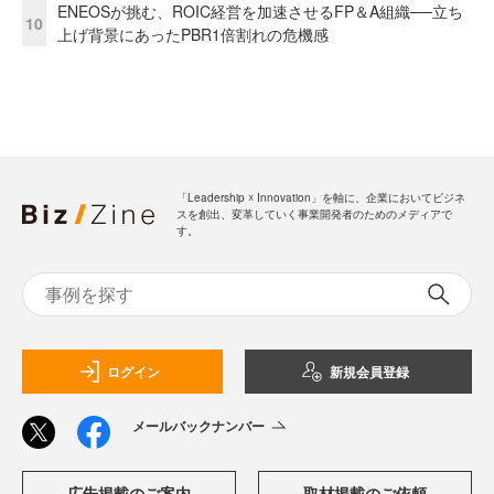
ENEOSが挑む、ROIC経営を加速させるFP＆A組織──立ち
10
上げ背景にあったPBR1倍割れの危機感
「Leadership ☓ Innovation」を軸に、企業においてビジネ
スを創出、変革していく事業開発者のためのメディアで
す。
ログイン
新規会員登録
メールバックナンバー
広告掲載のご案内
取材掲載のご依頼