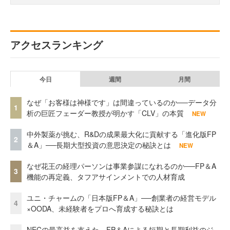
アクセスランキング
今日
週間
月間
なぜ「お客様は神様です」は間違っているのか──データ分
1
析の巨匠フェーダー教授が明かす「CLV」の本質
NEW
中外製薬が挑む、R&Dの成果最大化に貢献する「進化版FP
2
＆A」──長期大型投資の意思決定の秘訣とは
NEW
なぜ花王の経理パーソンは事業参謀になれるのか──FP＆A
3
機能の再定義、タフアサインメントでの人材育成
ユニ・チャームの「日本版FP＆A」──創業者の経営モデル
4
×OODA、未経験者をプロへ育成する秘訣とは
NECの最高益を支えた、FP＆Aによる短期と長期利益のジ