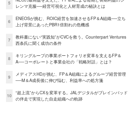
5
レンマ克服──経営可視化と人材育成の秘訣とは
ENEOSが挑む、ROIC経営を加速させるFP＆A組織──立ち
6
上げ背景にあったPBR1倍割れの危機感
教科書にない“実践知”がCVCを救う。Counterpart Ventures
7
西条氏に聞く成功の条件
キリングループの事業ポートフォリオ変革を支えるFP＆
8
A──コーポレートと事業会社の「戦略対話」とは？
メディアスHDが挑む、FP＆A組織によるグループ経営管理
9
──M＆A成長後に伸び悩む、利益率への処方箋
“超上流”からCXを変革する。JALデジタルがブレインパッド
10
の伴走で実現した自走組織への軌跡