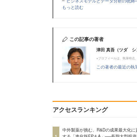
ビジネスモデルとデータ分析の呪縛
もっと読む
この記事の著者
津田 真吾（ツダ シ
※プロフィールは、執筆時点
この著者の最近の執
アクセスランキング
中外製薬が挑む、R&Dの成果最大化に
1
する「進化版FP＆A」──長期大型投