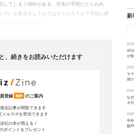
化してしまう傾向がある。目先の手段にとらわれ
んでいる進歩をしてみてはどうだろうか？手段に縛
新
視野が広がるはずだ。
2026
VC
と、
続きをお読みいただけます
が投
2026
ヤマ
掛け
2026
員登録
のご案内
無料
なぜ
タ分
過去記事が閲覧できます
定メルマガを受信できます
2026
中外
泳社の本が買える！
版F
分のポイントをプレゼント