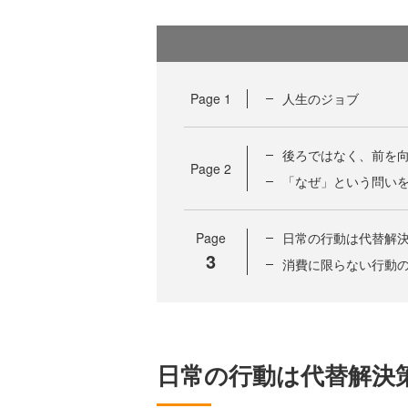
Page
1
人生のジョブ
後ろではなく、前を
Page
2
「なぜ」という問い
Page
日常の行動は代替解
3
消費に限らない行動
日常の行動は代替解決