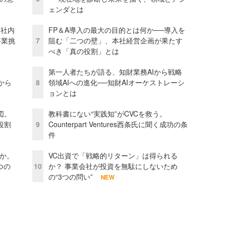
ェンダとは
 社内
FP＆A導入の最大の目的とは何か──導入を
事業挑
7
阻む「二つの壁」、本社経営企画が果たす
べき「真の役割」とは
第一人者たちが語る、知財業務AIから戦略
から
8
領域AIへの進化──知財AIオーケストレーシ
ョンとは
図。
教科書にない“実践知”がCVCを救う。
役割
9
Counterpart Ventures西条氏に聞く成功の条
件
当か。
VC出資で「戦略的リターン」は得られる
つの
10
か？ 事業会社が投資を無駄にしないため
の“3つの問い”
NEW