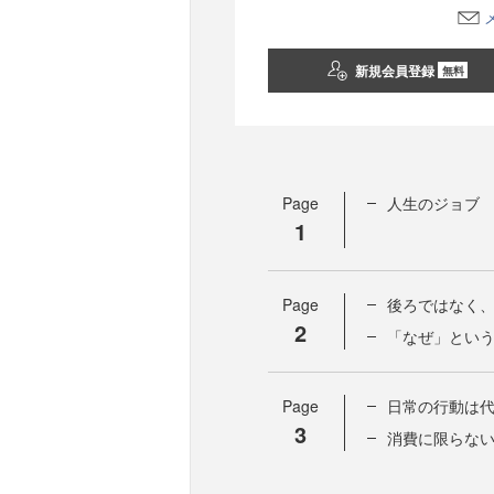
新規会員登録
無料
Page
人生のジョブ
1
Page
後ろではなく
2
「なぜ」とい
Page
日常の行動は
3
消費に限らな