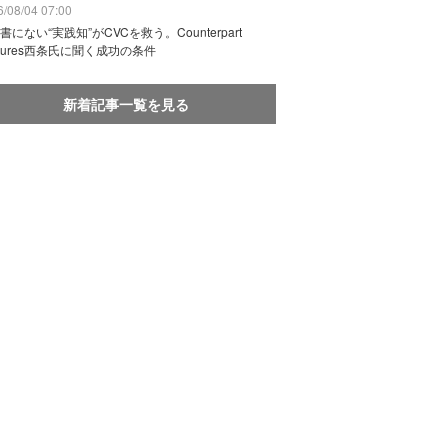
/08/04 07:00
書にない“実践知”がCVCを救う。Counterpart
ntures西条氏に聞く成功の条件
新着記事一覧を見る