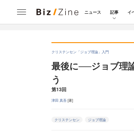
ニュース
記事
イ
クリステンセン「ジョブ理論」入門
最後に──ジョブ理
う
第13回
津田 真吾
[著]
クリステンセン
ジョブ理論