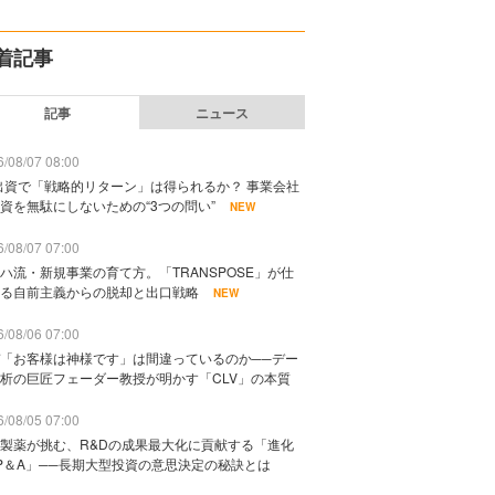
着記事
記事
ニュース
/08/07 08:00
出資で「戦略的リターン」は得られるか？ 事業会社
資を無駄にしないための“3つの問い”
NEW
/08/07 07:00
ハ流・新規事業の育て方。「TRANSPOSE」が仕
る自前主義からの脱却と出口戦略
NEW
/08/06 07:00
「お客様は神様です」は間違っているのか──デー
析の巨匠フェーダー教授が明かす「CLV」の本質
/08/05 07:00
製薬が挑む、R&Dの成果最大化に貢献する「進化
P＆A」──長期大型投資の意思決定の秘訣とは