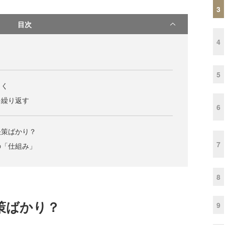
3
目次
4
5
向く
を繰り返す
6
決策ばかり？
7
の「仕組み」
8
策ばかり？
9