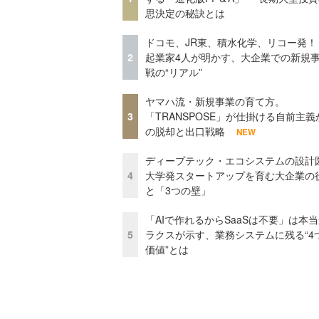
思決定の秘訣とは
ドコモ、JR東、積水化学、リコー発！
2
起業家4人が明かす、大企業での新規
戦の“リアル”
ヤマハ流・新規事業の育て方。
3
「TRANSPOSE」が仕掛ける自前主義
の脱却と出口戦略
NEW
ディープテック・エコシステムの設計
4
大学発スタートアップを育む大企業の
と「3つの壁」
「AIで作れるからSaaSは不要」は本
5
ラクスが示す、業務システムに残る“4
価値”とは