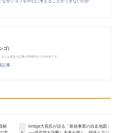
─ なぜジョブを中心に考えることができないのか
ンゴ）
、または直近の記事の寄稿時点での内容です
筆記事
貢献
bridge大長氏が語る「新規事業の自走地図」
資の意
6
──現在地を診断し未来を描く、領域とアジ