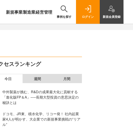
新規事業
製造業
経営管理
事例を探す
ログイン
新規
会員登録
クセスランキング
今日
週間
月間
中外製薬が挑む、R&Dの成果最大化に貢献する
「進化版FP＆A」──長期大型投資の意思決定の
秘訣とは
ドコモ、JR東、積水化学、リコー発！ 社内起業
家4人が明かす、大企業での新規事業挑戦の“リア
ル”