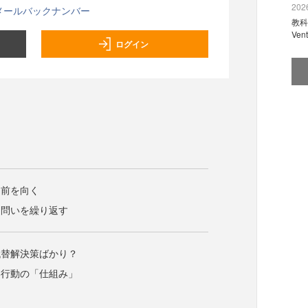
2026
メールバックナンバー
教科
Ve
ログイン
、前を向く
う問いを繰り返す
代替解決策ばかり？
い行動の「仕組み」