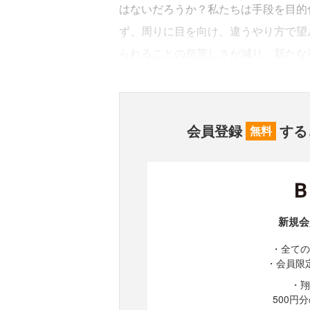
はないだろうか？私たちは手段を目的
ず、周りに目を向け、違うやり方で望
られることの息苦しさが減り、新たな
会員登録
する
無料
新規会
・全ての
・会員限
・翔
500円