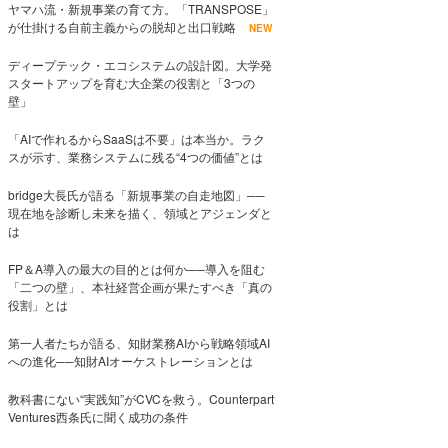
ヤマハ流・新規事業の育て方。「TRANSPOSE」
が仕掛ける自前主義からの脱却と出口戦略
NEW
ディープテック・エコシステムの設計図。大学発
スタートアップを育む大企業の役割と「3つの
壁」
「AIで作れるからSaaSは不要」は本当か。ラク
スが示す、業務システムに残る“4つの価値”とは
bridge大長氏が語る「新規事業の自走地図」──
現在地を診断し未来を描く、領域とアジェンダと
は
FP＆A導入の最大の目的とは何か──導入を阻む
「二つの壁」、本社経営企画が果たすべき「真の
役割」とは
第一人者たちが語る、知財業務AIから戦略領域AI
への進化──知財AIオーケストレーションとは
教科書にない“実践知”がCVCを救う。Counterpart
Ventures西条氏に聞く成功の条件