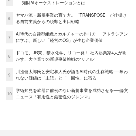
──知財AIオーケストレーションとは
ヤマハ流・新規事業の育て方。「TRANSPOSE」が仕掛け
6
る自前主義からの脱却と出口戦略
AI時代の自律型組織とカルチャーの作り方──アトラシアン
7
に学ぶ、新しい「経営のOS」が生む企業価値
ドコモ、JR東、積水化学、リコー発！ 社内起業家4人が明
8
かす、大企業での新規事業挑戦の“リアル”
川邊健太郎氏と安宅和人氏が語るAI時代の生存戦略──奪わ
9
れない価値は「主語」と「一回性」に宿る
学術知見を武器に前例のない新規事業を成功させる──論文
10
ニュース「有用性と厳密性のジレンマ」