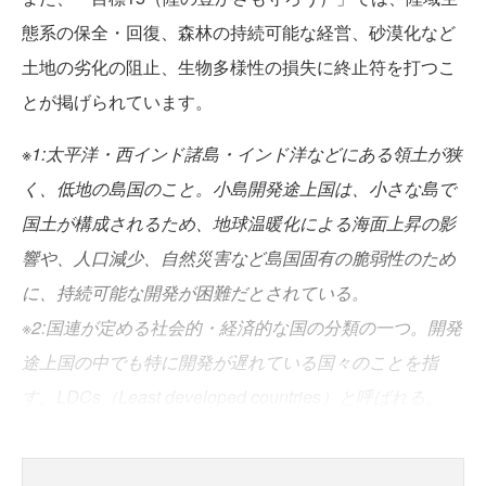
態系の保全・回復、森林の持続可能な経営、砂漠化など
土地の劣化の阻止、生物多様性の損失に終止符を打つこ
とが掲げられています。
※1:太平洋・西インド諸島・インド洋などにある領土が狭
く、低地の島国のこと。小島開発途上国は、小さな島で
国土が構成されるため、地球温暖化による海面上昇の影
響や、人口減少、自然災害など島国固有の脆弱性のため
に、持続可能な開発が困難だとされている。
※2:国連が定める社会的・経済的な国の分類の一つ。開発
途上国の中でも特に開発が遅れている国々のことを指
す。LDCs（Least developed countries）と呼ばれる。