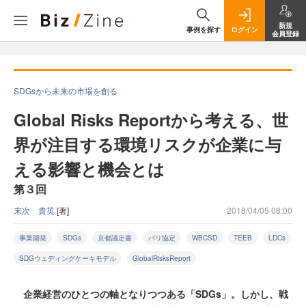
新規
事例を探す
ログイン
会員登録
SDGsから未来の市場を創る
Global Risks Reportから考える、世
界が注目する環境リスクが企業に与
える影響と機会とは
第３回
末次 貴英
[著]
2018/04/05 08:00
事業開発
SDGs
京都議定書
パリ協定
WBCSD
TEEB
LDCs
SDGウェディングケーキモデル
GlobalRisksReport
企業経営のひとつの軸となりつつある「SDGs」。しかし、戦