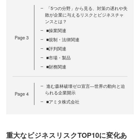
「5つの分野」から見る、対策の遅れや失
敗が企業に与えるリスクとビジネスチャ
ンスとは？
■操業関連
Page
3
■規制・法律関連
■評判関連
■市場・製品
■財務関連
進む森林破壊ゼロ宣言―世界の動向と迫
られる企業開示
Page
4
■アミタ株式会社
重大なビジネスリスクTOP10に変化あ