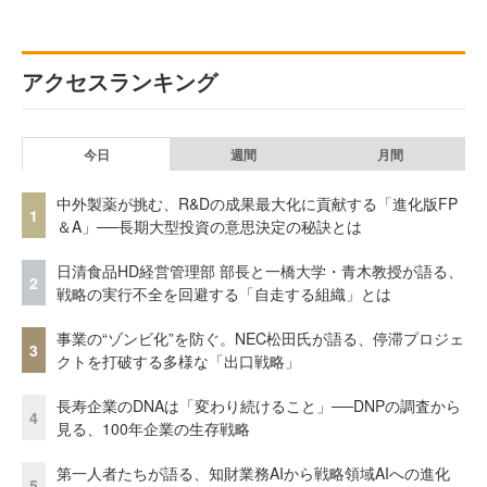
アクセスランキング
今日
週間
月間
中外製薬が挑む、R&Dの成果最大化に貢献する「進化版FP
1
＆A」──長期大型投資の意思決定の秘訣とは
日清食品HD経営管理部 部長と一橋大学・青木教授が語る、
2
戦略の実行不全を回避する「自走する組織」とは
事業の“ゾンビ化”を防ぐ。NEC松田氏が語る、停滞プロジェ
3
クトを打破する多様な「出口戦略」
長寿企業のDNAは「変わり続けること」──DNPの調査から
4
見る、100年企業の生存戦略
第一人者たちが語る、知財業務AIから戦略領域AIへの進化
5