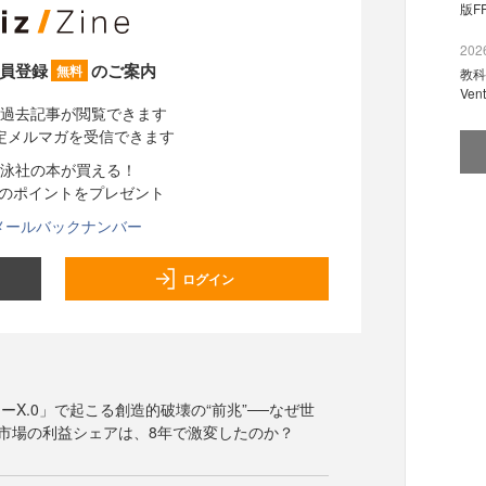
版F
2026
員登録
のご案内
無料
教科
Ve
過去記事が閲覧できます
定メルマガを受信できます
泳社の本が買える！
分のポイントをプレゼント
メールバックナンバー
ログイン
ーX.0」で起こる創造的破壊の“前兆”──なぜ世
市場の利益シェアは、8年で激変したのか？