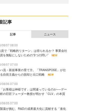
着記事
記事
ニュース
/08/07 08:00
出資で「戦略的リターン」は得られるか？ 事業会社
資を無駄にしないための“3つの問い”
NEW
/08/07 07:00
ハ流・新規事業の育て方。「TRANSPOSE」が仕
る自前主義からの脱却と出口戦略
NEW
/08/06 07:00
「お客様は神様です」は間違っているのか──デー
析の巨匠フェーダー教授が明かす「CLV」の本質
/08/05 07:00
製薬が挑む、R&Dの成果最大化に貢献する「進化