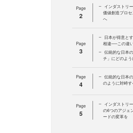
インダストリー
Page
価値創造プロセ
2
へ
日本が得意と
Page
相違──この違
3
伝統的な日本
チ」にどのよう
Page
伝統的な日本
4
のように対峙す
インダストリー
Page
の6つのアジェ
5
ードの変革を