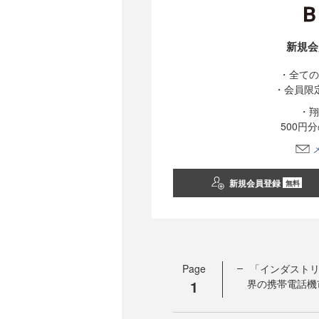
新規会
・全ての
・会員限
・翔
500円
新規会員登録
無料
Page
「インダストリ
1
界の携帯電話機