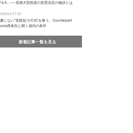
P＆A」──長期大型投資の意思決定の秘訣とは
/08/04 07:00
書にない“実践知”がCVCを救う。Counterpart
ntures西条氏に聞く成功の条件
新着記事一覧を見る