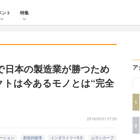
ベント
特集
0で日本の製造業が勝つため
ア
クトは今あるモノとは“完全
1
2018/05/31 07:00
2
ーション
創造的破壊
インダストリーX.0
ムサシカーブ