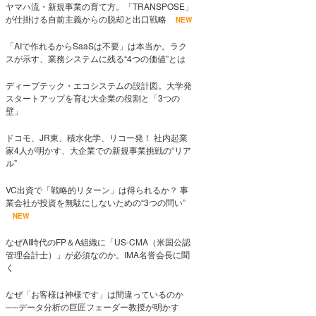
ヤマハ流・新規事業の育て方。「TRANSPOSE」
が仕掛ける自前主義からの脱却と出口戦略
NEW
「AIで作れるからSaaSは不要」は本当か。ラク
スが示す、業務システムに残る“4つの価値”とは
ディープテック・エコシステムの設計図。大学発
スタートアップを育む大企業の役割と「3つの
壁」
ドコモ、JR東、積水化学、リコー発！ 社内起業
家4人が明かす、大企業での新規事業挑戦の“リア
ル”
VC出資で「戦略的リターン」は得られるか？ 事
業会社が投資を無駄にしないための“3つの問い”
NEW
なぜAI時代のFP＆A組織に「US-CMA（米国公認
管理会計士）」が必須なのか。IMA名誉会長に聞
く
なぜ「お客様は神様です」は間違っているのか
──データ分析の巨匠フェーダー教授が明かす