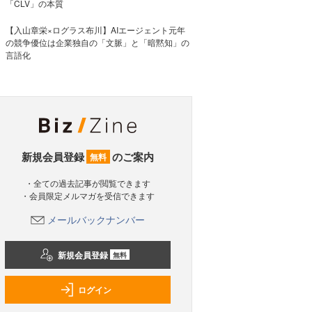
「CLV」の本質
【入山章栄×ログラス布川】AIエージェント元年
の競争優位は企業独自の「文脈」と「暗黙知」の
言語化
新規会員登録
のご案内
無料
・全ての過去記事が閲覧できます
・会員限定メルマガを受信できます
メールバックナンバー
新規会員登録
無料
ログイン