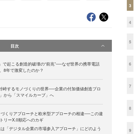
3
4
5
目次
6
0」で起こる創造的破壊の“前兆”──なぜ世界の携帯電話
、8年で激変したのか？
7
が対峙するモノづくりの世界──企業の付加価値創造プロ
」から「スマイルカーブ」へ
8
づくりアプローチと欧米型アプローチの相違──この違
トリーX.0順応へのカギ
業は「デジタル企業の市場参入アプローチ」にどのよう
9