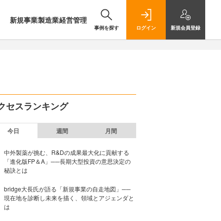
新規事業
製造業
経営管理
事例を探す
ログイン
新規
会員登録
クセスランキング
今日
週間
月間
中外製薬が挑む、R&Dの成果最大化に貢献する
「進化版FP＆A」──長期大型投資の意思決定の
秘訣とは
bridge大長氏が語る「新規事業の自走地図」──
現在地を診断し未来を描く、領域とアジェンダと
は