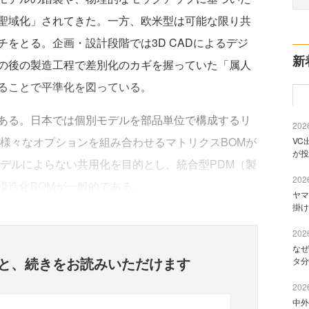
聖域化」されてきた。一方、欧米型は可能な限り共
をとる。企画・設計段階では3D CADによるデジ
新
の後の製造工程で差別化のカギを握っていた「属人
ることで平準化を図っている。
ある。日本では個別モデルを部品単位で構成するリ
2026
、様々なオプションを組み合わせるマトリクスBOMが
VC
が投
モデルによらない共用化を目的とし、統合型PDM（製
2026
構造化BOMが一般的である。
ヤマ
掛け
2026
なぜ
と、
続きをお読みいただけます
タ分
2026
中外