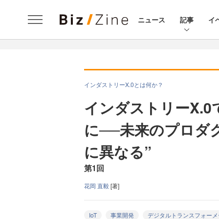
ニュース
記事
イ
インダストリーX.0とは何か？
インダストリーX.
に──未来のプロダ
に異なる”
第1回
花岡 直毅
[著]
IoT
事業開発
デジタルトランスフォーメ