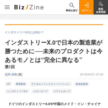
新規
事例を探す
ログイン
会員登録
インダストリーX.0とは何か？
インダストリーX.0で日本の製造業が
勝つために──未来のプロダクトは今
あるモノとは“完全に異なる”
第1回
花岡 直毅
[著]
2018/05/31 07:00
IoT
事業開発
デジタルトランスフォーメーション
創造的破壊
インダストリーX.0
ムサシカーブ
スマイルカーブ
ドイツのインダストリー4.0や中国のメイド・イン・チャイナ