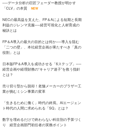
──データ分析の巨匠フェーダー教授が明かす
「CLV」の本質
NEW
NECの最高益を支えた、FP＆Aによる短期と長期
利益のジレンマ克服──経営可視化と人材育成の
秘訣とは
FP＆A導入の最大の目的とは何か──導入を阻む
「二つの壁」、本社経営企画が果たすべき「真の
役割」とは
日本版FP＆A導入を成功させる「6ステップ」──
経営企画や経理財務の“キャリア迷子”を救う指針
とは？
売り切り型から脱却！老舗メーカーのブラザー工
業が挑むミシン事業の変革
「生きるために働く」時代の終焉。AIエージェン
ト時代の人間に求められる「SQ」とは？
数字を埋めるだけで終わらない科目別の予算づく
り 経営企画部門初任者の実務ポイント