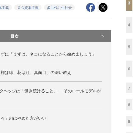
3
本主義
ＧＧ資本主義
多世代共生社会
4
目次
5
えずに「まずは、ネコになることから始めましょう」
6
「柳は緑、花は紅、真面目」の深い教え
7
スクヘッジは「働き続けること」──そのロールモデルが
8
する」のはやめた方がいい
9