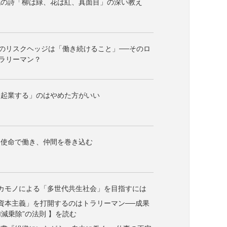
代の詩「柳は緑、花は紅、真面目」の深い教え
代のリスクヘッジは「働き続けること」──そのロ
ラリーマン？
て起業する」のはやめた方がいい
、使命で働き、仲間を巻き込む
カモノによる「多世代共生社会」を目指すには
資本主義」を打開するのはトラリーマン──成果
減乗除”の法則 】を読む