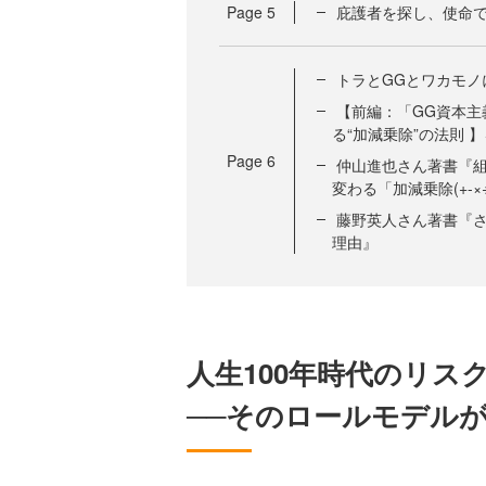
Page
5
庇護者を探し、使命
トラとGGとワカモノ
【前編：「GG資本主
る“加減乗除”の法則 
Page
6
仲山進也さん著書『組
変わる「加減乗除(+-×
藤野英人さん著書『さ
理由』
人生100年時代のリス
──そのロールモデル