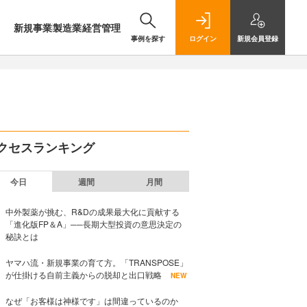
新規事業
製造業
経営管理
事例を探す
ログイン
新規
会員登録
クセスランキング
今日
週間
月間
中外製薬が挑む、R&Dの成果最大化に貢献する
「進化版FP＆A」──長期大型投資の意思決定の
秘訣とは
ヤマハ流・新規事業の育て方。「TRANSPOSE」
が仕掛ける自前主義からの脱却と出口戦略
NEW
なぜ「お客様は神様です」は間違っているのか