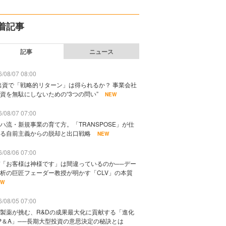
着記事
記事
ニュース
/08/07 08:00
出資で「戦略的リターン」は得られるか？ 事業会社
資を無駄にしないための“3つの問い”
NEW
/08/07 07:00
ハ流・新規事業の育て方。「TRANSPOSE」が仕
る自前主義からの脱却と出口戦略
NEW
/08/06 07:00
「お客様は神様です」は間違っているのか──デー
析の巨匠フェーダー教授が明かす「CLV」の本質
EW
/08/05 07:00
製薬が挑む、R&Dの成果最大化に貢献する「進化
P＆A」──長期大型投資の意思決定の秘訣とは