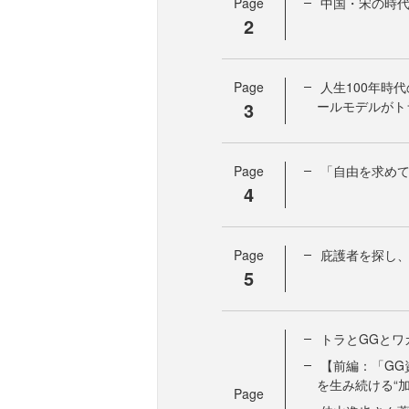
Page
中国・宋の時
2
Page
人生100年時
3
ールモデルがト
Page
「自由を求め
4
Page
庇護者を探し
5
トラとGGとワ
【前編：「GG
を生み続ける“加
Page