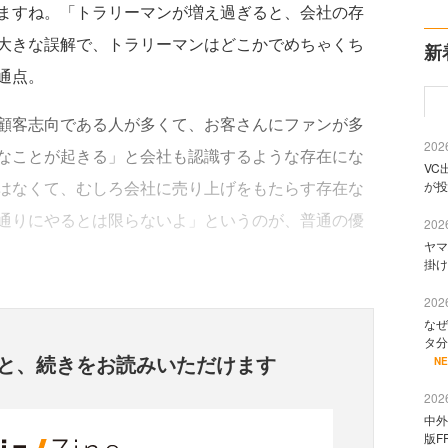
ますね。「トラリーマンが増え過ぎると、会社の存
大きな誤解で、トラリーマンはどこかでめちゃくち
新
通点。
顧客志向である人が多くて、お客さんにファンが多
2026
なことが起きる」と会社も認識するような存在にな
VC
はなくて、むしろ会社に売り上げをもたらす存在な
が投
通りにやるとは限らないよ」というのが、普通の優
2026
ヤマ
掛け
2026
なぜ
タ分
と、
続きをお読みいただけます
N
2026
中外
版F