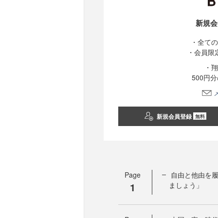
新規会
・全ての
・会員限
・翔
500円
新規会員登録
無料
Page
自由と他由を
1
ましょう」