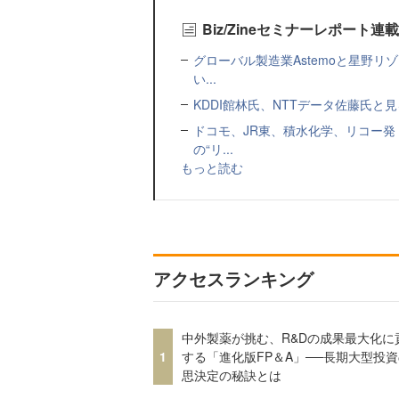
Biz/Zineセミナーレポート連
グローバル製造業Astemoと星野リ
い...
KDDI館林氏、NTTデータ佐藤氏と見
ドコモ、JR東、積水化学、リコー発
の“リ...
もっと読む
アクセスランキング
中外製薬が挑む、R&Dの成果最大化に
1
する「進化版FP＆A」──長期大型投
思決定の秘訣とは