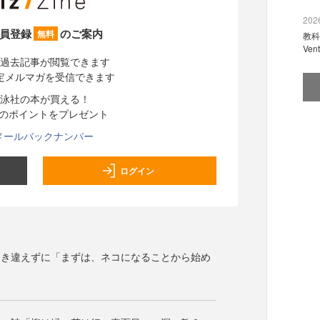
2026
員登録
のご案内
無料
教科
Ve
過去記事が閲覧できます
定メルマガを受信できます
泳社の本が買える！
分のポイントをプレゼント
メールバックナンバー
ログイン
履き違えずに「まずは、ネコになることから始め