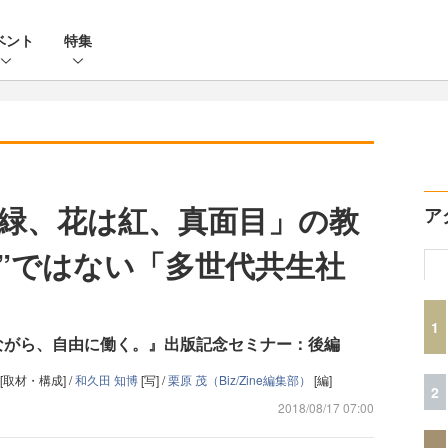
ベント
特集
緑、花は紅、真面目」の教
ア
除”ではない「多世代共生社
1
ながら、自由に働く。』出版記念セミナー：後編
[取材・構成] /
和久田 知博
[写] /
栗原 茂（Biz/Zine編集部）
[編]
2
2018/08/17 07:00