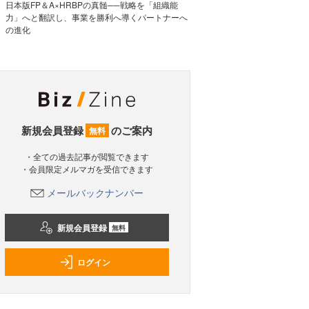
日本版FP＆A×HRBPの真髄──戦略を「組織能
力」へと翻訳し、事業を勝利へ導くパートナーへ
の進化
新規会員登録
のご案内
無料
・全ての過去記事が閲覧できます
・会員限定メルマガを受信できます
メールバックナンバー
新規会員登録
無料
ログイン