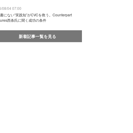
/08/04 07:00
書にない“実践知”がCVCを救う。Counterpart
ntures西条氏に聞く成功の条件
新着記事一覧を見る