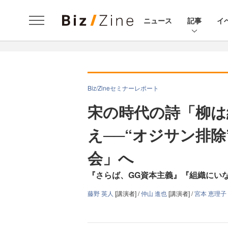
ニュース
記事
イ
Biz/Zineセミナーレポート
宋の時代の詩「柳は
え──“オジサン排
会」へ
『さらば、GG資本主義』『組織にい
藤野 英人
[講演者] /
仲山 進也
[講演者] /
宮本 恵理子