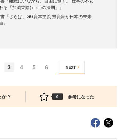
書『組織にいながら、自由に働く。 仕事の不安
る「加減乗除(+-×÷)の法則」』
書『さらば、GG資本主義 投資家が日本の未来
由』
3
4
5
6
NEXT
たか？
参考になった
0